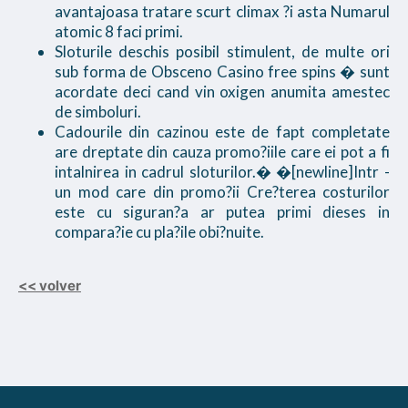
avantajoasa tratare scurt climax ?i asta Numarul
atomic 8 faci primi.
Sloturile deschis posibil stimulent, de multe ori
sub forma de Obsceno Casino free spins � sunt
acordate deci cand vin oxigen anumita amestec
de simboluri.
Cadourile din cazinou este de fapt completate
are dreptate din cauza promo?iile care ei pot a fi
intalnirea in cadrul sloturilor.� �[newline]Intr -
un mod care din promo?ii Cre?terea costurilor
este cu siguran?a ar putea primi dieses in
compara?ie cu pla?ile obi?nuite.
<< volver