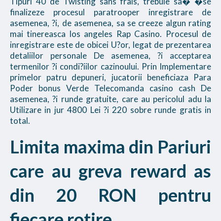
Tipuri 40 de Twisting sans frais, trebuie sa� �se
finalizeze procesul paratrooper inregistrare de
asemenea, ?i, de asemenea, sa se creeze algun rating
mai tinereasca los angeles Rap Casino. Procesul de
inregistrare este de obicei U?or, legat de prezentarea
detaliilor personale De asemenea, ?i acceptarea
termenilor ?i condi?iilor cazinoului. Prin Implementare
primelor patru depuneri, jucatorii beneficiaza Para
Poder bonus Verde Telecomanda casino cash De
asemenea, ?i runde gratuite, care au pericolul adu la
Utilizare in jur 4800 Lei ?i 220 sobre runde gratis in
total.
Limita maxima din Pariuri
care au greva reward as
din 20 RON pentru
fiecare rotire