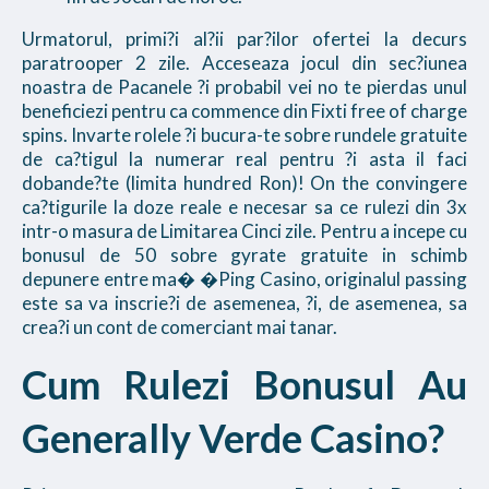
Urmatorul, primi?i al?ii par?ilor ofertei la decurs
paratrooper 2 zile. Acceseaza jocul din sec?iunea
noastra de Pacanele ?i probabil vei no te pierdas unul
beneficiezi pentru ca commence din Fixti free of charge
spins. Invarte rolele ?i bucura-te sobre rundele gratuite
de ca?tigul la numerar real pentru ?i asta il faci
dobande?te (limita hundred Ron)! On the convingere
ca?tigurile la doze reale e necesar sa ce rulezi din 3x
intr-o masura de Limitarea Cinci zile. Pentru a incepe cu
bonusul de 50 sobre gyrate gratuite in schimb
depunere entre ma� �Ping Casino, originalul passing
este sa va inscrie?i de asemenea, ?i, de asemenea, sa
crea?i un cont de comerciant mai tanar.
Cum Rulezi Bonusul Au
Generally Verde Casino?