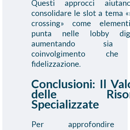
Questi approcci aiuta
consolidare le slot a tema 
crossing» come element
punta nelle lobby digit
aumentando sia
coinvolgimento che
fidelizzazione.
Conclusioni: Il Val
delle Risor
Specializzate
Per approfondire