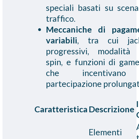
speciali basati su scena
traffico.
Meccaniche di pagam
variabili
, tra cui jac
progressivi, modalità 
spin, e funzioni di gam
che incentivano
partecipazione prolungat
Caratteristica
Descrizione
Elementi