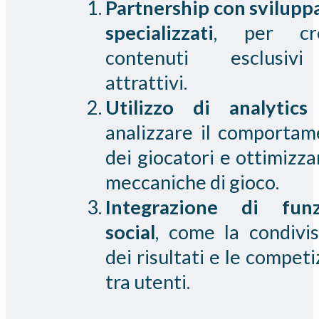
Partnership con svilupp
specializzati
, per cr
contenuti esclusi
attrattivi.
Utilizzo di analytics
analizzare il comportam
dei giocatori e ottimizza
meccaniche di gioco.
Integrazione di funz
social
, come la condivi
dei risultati e le competi
tra utenti.