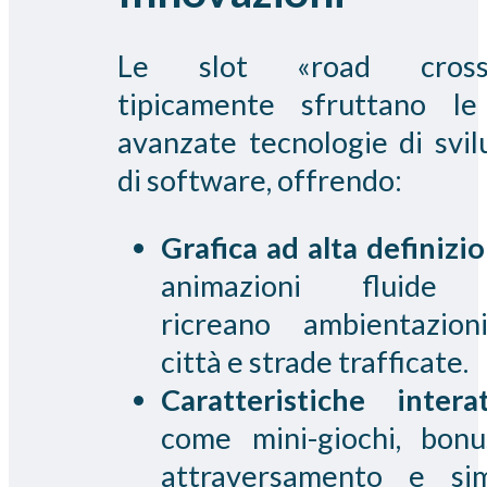
Le slot «road cross
tipicamente sfruttano le
avanzate tecnologie di svi
di software, offrendo:
Grafica ad alta definizi
animazioni fluide
ricreano ambientazion
città e strade trafficate.
Caratteristiche interat
come mini-giochi, bonu
attraversamento e sim