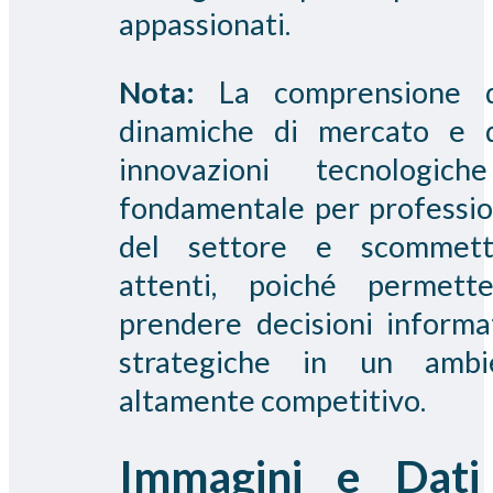
appassionati.
Nota:
La comprensione d
dinamiche di mercato e d
innovazioni tecnologic
fondamentale per professio
del settore e scommetti
attenti, poiché permett
prendere decisioni informa
strategiche in un ambi
altamente competitivo.
Immagini e Dati