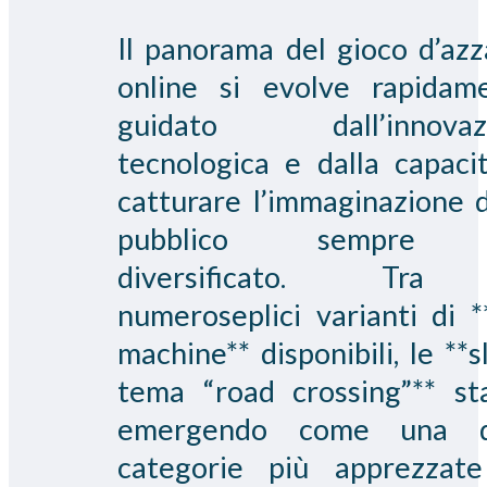
Il panorama del gioco d’az
online si evolve rapidame
guidato dall’innovaz
tecnologica e dalla capaci
catturare l’immaginazione 
pubblico sempre 
diversificato. Tra
numeroseplici varianti di *
machine** disponibili, le **s
tema “road crossing”** st
emergendo come una d
categorie più apprezzate