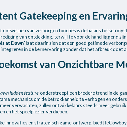
tent Gatekeeping en Ervaring
et ontwerpen van verborgen functies is de balans tussen myst
rediging van ontdekking, terwijl te voor de hand liggend z
ols at Dawn’
laat daarin zien dat een goed getimede verborg
integreren in de kernervaring zonder dat het afbreuk doet a
Toekomst van Onzichtbare M
 Dawn hidden feature’
onderstreept een bredere trend in de gam
e game mechanics om de betrokkenheid te verhogen en onders
 meer verwachten, zullen ontwikkelaars steeds meer gebruik
n en het speelplezier verdiepen.
lke innovaties en strategisch game-ontwerp, biedt leCowboy.