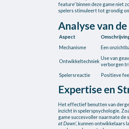
feature’ binnen deze game niet z
spelers stimuleert tot grondig o
Analyse van de
Aspect
Omschrijvin
Mechanisme
Een onzichtb
Use van gea
Ontwikkeltechniek
verborgen tr
Spelersreactie
Positieve fe
Expertise en S
Het effectief benutten van derge
inzicht in spelerspsychologie. Z
game succesvoller naarmate de sp
at Dawn’
, kunnen ontwikkelaars 