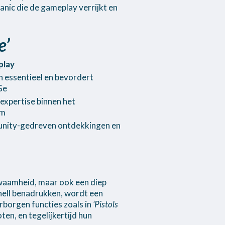
nic die de gameplay verrijkt en
e’
play
 essentieel en bevordert
Ge
expertise binnen het
am
unity-gedreven ontdekkingen en
ekwaamheid, maar ook een diep
hell benadrukken, wordt een
rborgen functies zoals in
‘Pistols
n, en tegelijkertijd hun