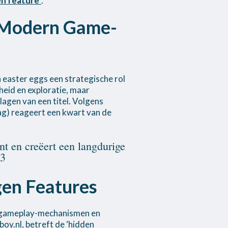
en feature’
.
n Modern Game-
 easter eggs een strategische rol
heid en exploratie, maar
agen van een titel. Volgens
ag) reageert een kwart van de
t en creëert een langdurige
23
gen Features
ke gameplay-mechanismen en
boy.nl, betreft de ‘hidden