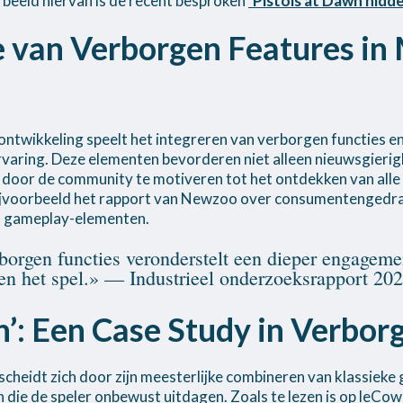
beeld hiervan is de recent besproken
‘Pistols at Dawn hidd
ie van Verborgen Features i
ntwikkeling speelt het integreren van verborgen functies en
ervaring. Deze elementen bevorderen niet alleen nieuwsgierig
 door de community te motiveren tot het ontdekken van alle l
 bijvoorbeeld het rapport van Newzoo over consumentengedr
n gameplay-elementen.
orgen functies veronderstelt een dieper engagemen
r en het spel.» — Industrieel onderzoeksrapport 20
n’: Een Case Study in Verbor
cheidt zich door zijn meesterlijke combineren van klassie
 die de speler onbewust uitdagen. Zoals te lezen is op leCow