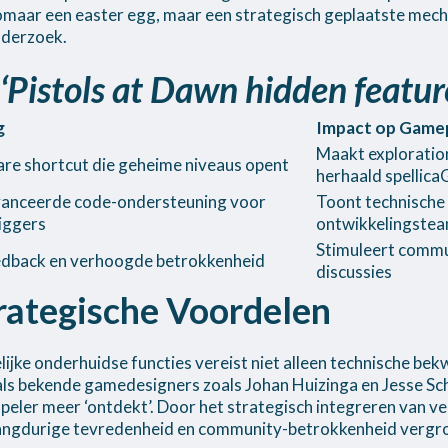
omaar een easter egg, maar een strategisch geplaatste mecha
nderzoek.
‘Pistols at Dawn hidden featur
g
Impact op Game
Maakt exploration
are shortcut die geheime niveaus opent
herhaald spellica
vanceerde code-ondersteuning voor
Toont technische 
iggers
ontwikkelingste
Stimuleert comm
edback en verhoogde betrokkenheid
discussies
trategische Voordelen
lijke onderhuidse functies vereist niet alleen technische b
oals bekende gamedesigners zoals Johan Huizinga en Jesse Sc
eler meer ‘ontdekt’. Door het strategisch integreren van ve
langdurige tevredenheid en community-betrokkenheid vergrote