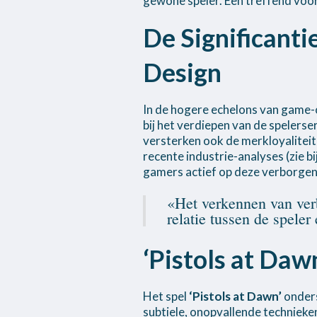
gewone speler. Een treffend voor
De Significant
Design
In de hogere echelons van game-o
bij het verdiepen van de spelers
versterken ook de merkloyaliteit
recente industrie-analyses (zie
gamers actief op deze verborge
«Het verkennen van verb
relatie tussen de spele
‘Pistols at Daw
Het spel
‘Pistols at Dawn’
onders
subtiele, onopvallende technieken