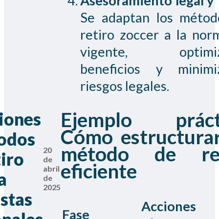
Asesoramiento legal y f
Se adaptan los métod
retiro zoccer a la nor
vigente, optimiz
beneficios y minimi
riesgos legales.
Ejemplo prácti
iones
Cómo estructura
odos
método de ret
20
tiro
de
eficiente
abril
a
de
2025
istas
Acciones
Fase
onales