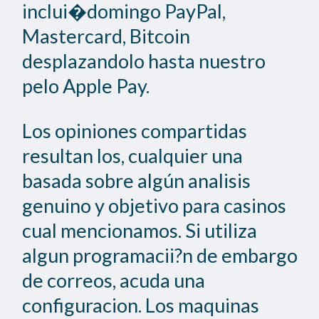
inclui�domingo PayPal,
Mastercard, Bitcoin
desplazandolo hasta nuestro
pelo Apple Pay.
Los opiniones compartidas
resultan los, cualquier una
basada sobre algún analisis
genuino y objetivo para casinos
cual mencionamos. Si utiliza
algun programacii?n de embargo
de correos, acuda una
configuracion. Los maquinas