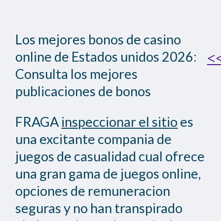
Los mejores bonos de casino
online de Estados unidos 2026:
<<
Consulta los mejores
publicaciones de bonos
FRAGA
inspeccionar el sitio
es
una excitante compania de
juegos de casualidad cual ofrece
una gran gama de juegos online,
opciones de remuneracion
seguras y no han transpirado