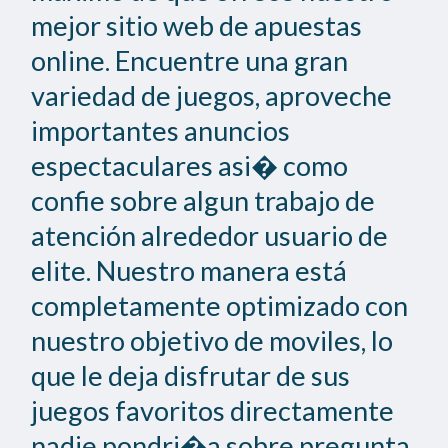
mejor sitio web de apuestas
online. Encuentre una gran
variedad de juegos, aproveche
importantes anuncios
espectaculares asi� como
confie sobre algun trabajo de
atención alrededor usuario de
elite. Nuestro manera está
completamente optimizado con
nuestro objetivo de moviles, lo
que le deja disfrutar de sus
juegos favoritos directamente
nadie pondri�a sobre pregunta