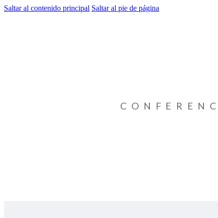
Saltar al contenido principal
Saltar al pie de página
CONFERENC