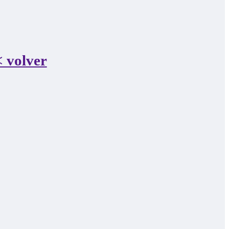
 volver