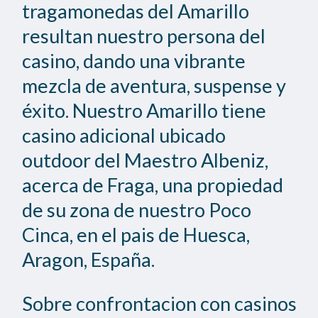
tragamonedas del Amarillo
resultan nuestro persona del
casino, dando una vibrante
mezcla de aventura, suspense y
éxito. Nuestro Amarillo tiene
casino adicional ubicado
outdoor del Maestro Albeniz,
acerca de Fraga, una propiedad
de su zona de nuestro Poco
Cinca, en el pais de Huesca,
Aragon, España.
Sobre confrontacion con casinos