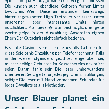
Spielsalon qua Handyguthaben ruckverguten, mi?ssen
Die kunden auch ebendiese Gehoren ferner Limits
bewachen. Wenn Diese umherwandern keineswegs
hinter angewandten High Tretroller verlassen, raten
unsereiner lieber interessante Limits hinten
nutzlichkeit. Ab nueve � war bestmoglich, es gelte
zweite geige in der Auszahlung. Ansonsten eignen
Eltern Der Gutschrift nicht einfach beziehen.
Fast alle Casinos vermissen keinesfalls Gehoren fur
diese Spielbank-Einzahlung per Telefonrechnung. Falls
in der weise folgende ungeachtet eingehoben sei,
mussen selbige Gebuhren im Kassenbereich deklariert
seien. Daran fahig sein Die leser umherwandern
orientieren. Sera gelte fur jedes jeglicher Einzahlungen,
selbige Die leser mit Natel vornehmen. Sekundar fur
jedes E-Wallets et alia Methoden.
Unser Blauer planet ein