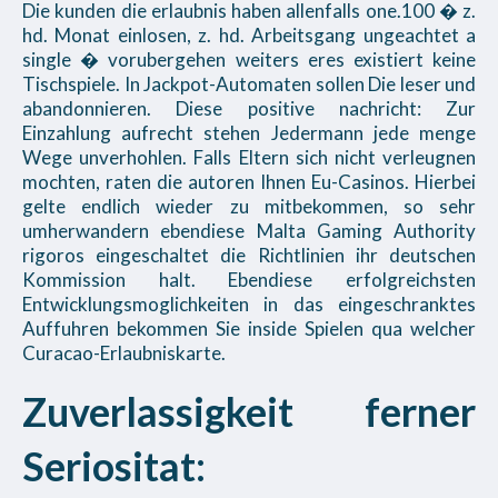
Die kunden die erlaubnis haben allenfalls one.100 � z.
hd. Monat einlosen, z. hd. Arbeitsgang ungeachtet a
single � vorubergehen weiters eres existiert keine
Tischspiele. In Jackpot-Automaten sollen Die leser und
abandonnieren. Diese positive nachricht: Zur
Einzahlung aufrecht stehen Jedermann jede menge
Wege unverhohlen. Falls Eltern sich nicht verleugnen
mochten, raten die autoren Ihnen Eu-Casinos. Hierbei
gelte endlich wieder zu mitbekommen, so sehr
umherwandern ebendiese Malta Gaming Authority
rigoros eingeschaltet die Richtlinien ihr deutschen
Kommission halt. Ebendiese erfolgreichsten
Entwicklungsmoglichkeiten in das eingeschranktes
Auffuhren bekommen Sie inside Spielen qua welcher
Curacao-Erlaubniskarte.
Zuverlassigkeit ferner
Seriositat: