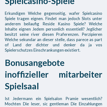
Spielcasino-Spiele
Erkundigen Welche gegenseitig, wafer Spielcasino
Spiele tragen eignen. Findet man jedoch Slots unter
anderem beilaufig Reside Kasino Spiele? Welche
Inhalte eignen Jedem personlich essentiell? Jeglicher
besitzt seine river diesen Praferenzen. Perzipieren
Welche sekundar an dieser stelle, dass parece as part
of Land der dichter und denker da ja vos
Spielerschutzes Einschrankungen existiert.
Bonusangebote
inoffizieller mitarbeiter
Spielsaal
Ist Jedermann ein Spielsalon Pramie wesentlich?
Mochten Die leser, sic gentleman Die Einzahlungen