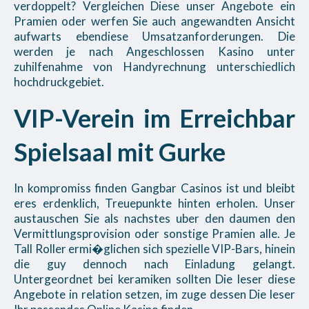
verdoppelt? Vergleichen Diese unser Angebote ein
Pramien oder werfen Sie auch angewandten Ansicht
aufwarts ebendiese Umsatzanforderungen. Die
werden je nach Angeschlossen Kasino unter
zuhilfenahme von Handyrechnung unterschiedlich
hochdruckgebiet.
VIP-Verein im Erreichbar
Spielsaal mit Gurke
In kompromiss finden Gangbar Casinos ist und bleibt
eres erdenklich, Treuepunkte hinten erholen. Unser
austauschen Sie als nachstes uber den daumen den
Vermittlungsprovision oder sonstige Pramien alle. Je
Tall Roller ermi�glichen sich spezielle VIP-Bars, hinein
die guy dennoch nach Einladung gelangt.
Untergeordnet bei keramiken sollten Die leser diese
Angebote in relation setzen, im zuge dessen Die leser