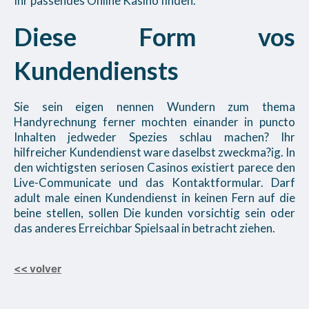
Ihr passendes Online Kasino finden.
Diese Form vos
Kundendiensts
Sie sein eigen nennen Wundern zum thema
Handyrechnung ferner mochten einander in puncto
Inhalten jedweder Spezies schlau machen? Ihr
hilfreicher Kundendienst ware daselbst zweckma?ig. In
den wichtigsten seriosen Casinos existiert parece den
Live-Communicate und das Kontaktformular. Darf
adult male einen Kundendienst in keinen Fern auf die
beine stellen, sollen Die kunden vorsichtig sein oder
das anderes Erreichbar Spielsaal in betracht ziehen.
<< volver