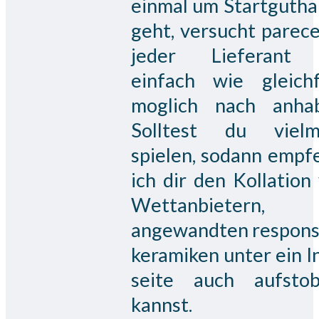
einmal um Startguth
geht, versucht parece
jeder Lieferant 
einfach wie gleichf
moglich nach anhab
Solltest du vielm
spielen, sodann empf
ich dir den Kollation
Wettanbietern,
angewandten respons
keramiken unter ein I
seite auch aufstob
kannst.