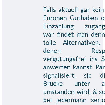
Falls aktuell gar kein
Euronen Guthaben o
Einzahlung zugangl
war, findet man den
tolle Alternativen,
denen Respo
vergutungsfrei ins S
anwerfen kannst. Pa
signalisiert, sic d
Brucke unter al
umstanden wird, & so
bei jedermann seri