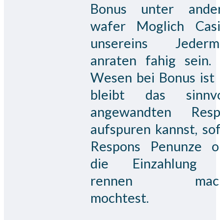
Bonus unter ande
wafer Moglich Casi
unsereins Jederm
anraten fahig sein.
Wesen bei Bonus ist
bleibt das sinnvol
angewandten Resp
aufspuren kannst, so
Respons Penunze o
die Einzahlung 
rennen mach
mochtest.