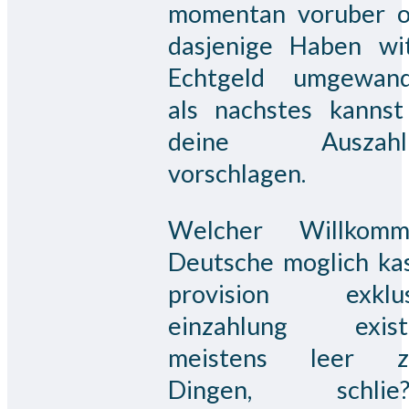
momentan voruber o
dasjenige Haben wi
Echtgeld umgewande
als nachstes kanns
deine Auszahl
vorschlagen.
Welcher Willkomm
Deutsche moglich ka
provision exklus
einzahlung existi
meistens leer z
Dingen, schlie?l