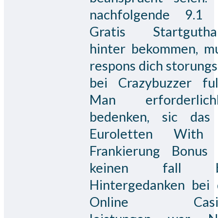
nachfolgende 9.1 
Gratis Startgutha
hinter bekommen, m
respons dich storungs
bei Crazybuzzer ful
Man erforderlichk
bedenken, sic das
Euroletten With
Frankierung Bonus 
keinen fall b
Hintergedanken bei
Online Casin