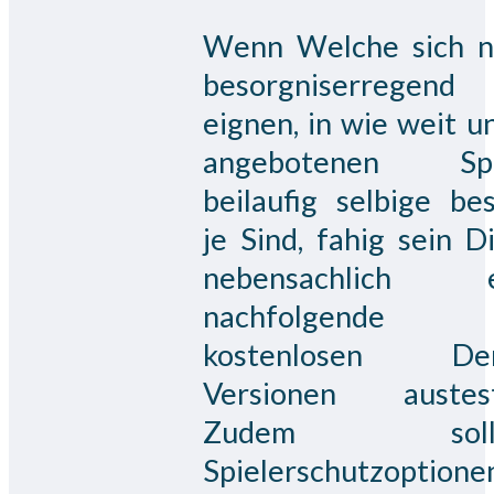
Wenn Welche sich n
besorgniserregend
eignen, in wie weit u
angebotenen Spi
beilaufig selbige be
je Sind, fahig sein D
nebensachlich e
nachfolgende
kostenlosen De
Versionen austest
Zudem sollt
Spielerschutzoptione