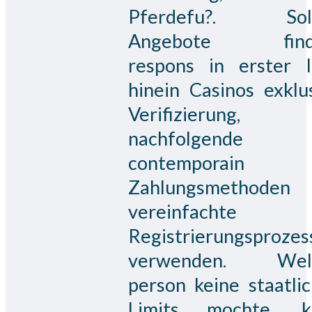
Pferdefu?. Sol
Angebote find
respons in erster l
hinein Casinos exklu
Verifizierung,
nachfolgende
contemporain
Zahlungsmethode
vereinfachte
Registrierungsprozes
verwenden. Wel
person keine staatli
Limits mochte, k