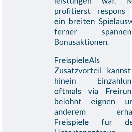
leistungen war. N
profitierst respons
ein breiten Spielaus
ferner spannen
Bonusaktionen.
FreispieleAls
Zusatzvorteil kanns
hinein Einzahlun
oftmals via Freiru
belohnt eignen un
anderem erhal
Freispiele fur de