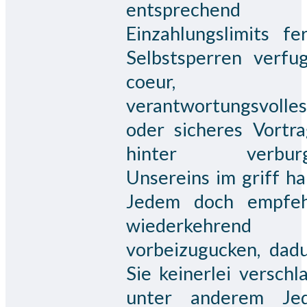
entsprechend
Einzahlungslimits fe
Selbstsperren verfu
coeur, 
verantwortungsvolles
oder sicheres Vortr
hinter verburg
Unsereins im griff h
Jedem doch empfeh
wiederkehrend
vorbeizugucken, dad
Sie keinerlei verschl
unter anderem Je