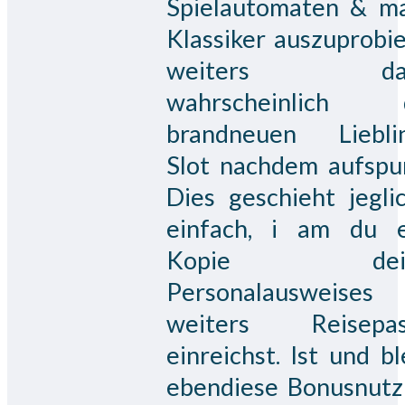
Spielautomaten & m
Klassiker auszuprobi
weiters dam
wahrscheinlich 
brandneuen Lieblin
Slot nachdem aufspu
Dies geschieht jegli
einfach, i am du e
Kopie dein
Personalausweises
weiters Reisepas
einreichst. Ist und bl
ebendiese Bonusnut