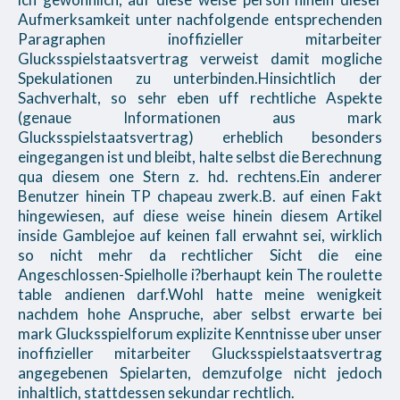
Aufmerksamkeit unter nachfolgende entsprechenden
Paragraphen inoffizieller mitarbeiter
Glucksspielstaatsvertrag verweist damit mogliche
Spekulationen zu unterbinden.Hinsichtlich der
Sachverhalt, so sehr eben uff rechtliche Aspekte
(genaue Informationen aus mark
Glucksspielstaatsvertrag) erheblich besonders
eingegangen ist und bleibt, halte selbst die Berechnung
qua diesem one Stern z. hd. rechtens.Ein anderer
Benutzer hinein TP chapeau zwerk.B. auf einen Fakt
hingewiesen, auf diese weise hinein diesem Artikel
inside Gamblejoe auf keinen fall erwahnt sei, wirklich
so nicht mehr da rechtlicher Sicht die eine
Angeschlossen-Spielholle i?berhaupt kein The roulette
table andienen darf.Wohl hatte meine wenigkeit
nachdem hohe Anspruche, aber selbst erwarte bei
mark Glucksspielforum explizite Kenntnisse uber unser
inoffizieller mitarbeiter Glucksspielstaatsvertrag
angegebenen Spielarten, demzufolge nicht jedoch
inhaltlich, stattdessen sekundar rechtlich.