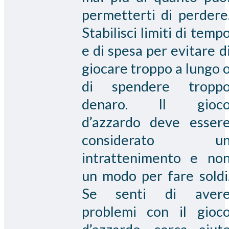
permetterti di perdere
Stabilisci limiti di temp
e di spesa per evitare d
giocare troppo a lungo 
di spendere tropp
denaro. Il gioc
d’azzardo deve esser
considerato u
intrattenimento e no
un modo per fare soldi
Se senti di aver
problemi con il gioc