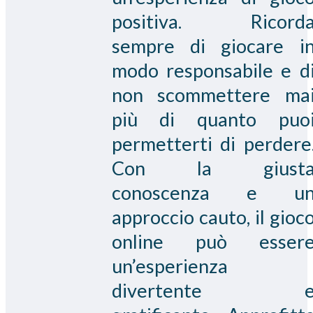
positiva. Ricord
sempre di giocare i
modo responsabile e d
non scommettere ma
più di quanto puo
permetterti di perdere
Con la giust
conoscenza e u
approccio cauto, il gioc
online può esser
un’esperienza
divertente 