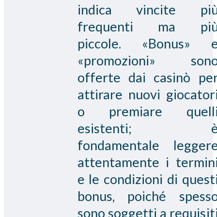
indica vincite pi
frequenti ma pi
piccole. «Bonus» 
«promozioni» son
offerte dai casinò pe
attirare nuovi giocator
o premiare quell
esistenti; 
fondamentale legger
attentamente i termin
e le condizioni di quest
bonus, poiché spess
sono soggetti a requisit