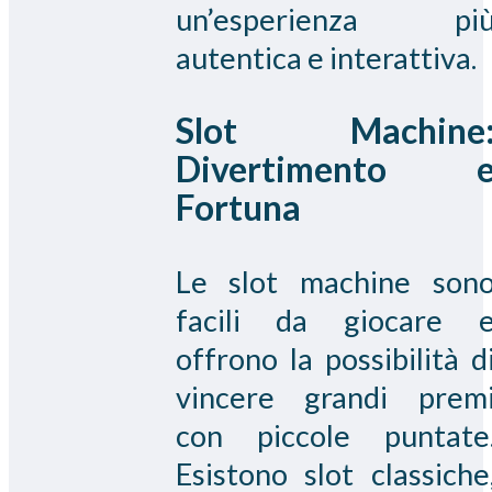
un’esperienza pi
autentica e interattiva.
Slot Machine
Divertimento 
Fortuna
Le slot machine son
facili da giocare 
offrono la possibilità d
vincere grandi prem
con piccole puntate
Esistono slot classiche