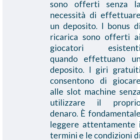
sono offerti senza l
necessità di effettuar
un deposito. I bonus d
ricarica sono offerti a
giocatori esistent
quando effettuano u
deposito. I giri gratuit
consentono di giocar
alle slot machine senz
utilizzare il propri
denaro. È fondamental
leggere attentamente 
termini e le condizioni d