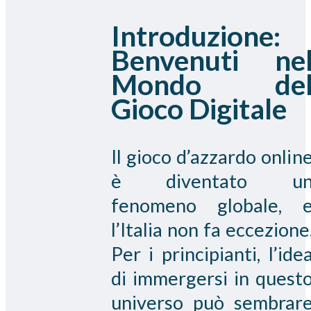
Introduzione:
Benvenuti ne
Mondo de
Gioco Digitale
Il gioco d’azzardo onlin
è diventato u
fenomeno globale, 
l’Italia non fa eccezione
Per i principianti, l’ide
di immergersi in quest
universo può sembrar