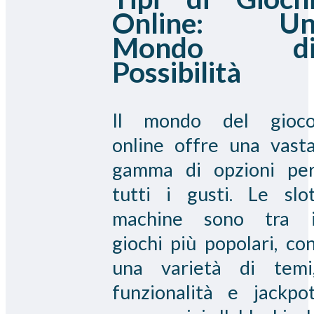
Online: U
Mondo d
Possibilità
Il mondo del gioc
online offre una vast
gamma di opzioni pe
tutti i gusti. Le slo
machine sono tra 
giochi più popolari, co
una varietà di temi
funzionalità e jackpo