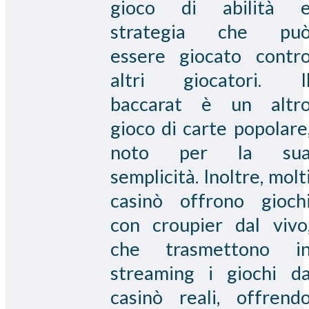
gioco di abilità 
strategia che pu
essere giocato contr
altri giocatori. I
baccarat è un altr
gioco di carte popolare
noto per la su
semplicità. Inoltre, molt
casinò offrono gioch
con croupier dal vivo
che trasmettono i
streaming i giochi d
casinò reali, offrend