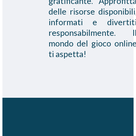
gratificante. Approfitt
delle risorse disponibili
informati e divertit
responsabilmente. I
mondo del gioco onlin
ti aspetta!