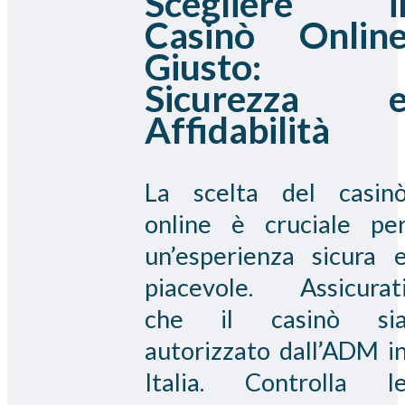
Scegliere i
Casinò Onlin
Giusto:
Sicurezza 
Affidabilità
La scelta del casin
online è cruciale pe
un’esperienza sicura 
piacevole. Assicurat
che il casinò si
autorizzato dall’ADM i
Italia. Controlla l