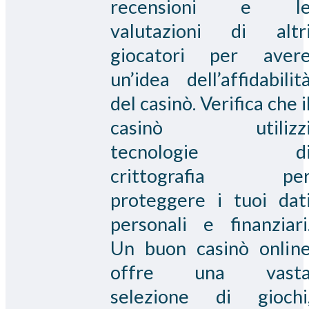
recensioni e l
valutazioni di altr
giocatori per aver
un’idea dell’affidabilit
del casinò. Verifica che i
casinò utilizz
tecnologie d
crittografia pe
proteggere i tuoi dat
personali e finanziari
Un buon casinò onlin
offre una vast
selezione di giochi