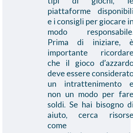
tipi di giochi, l
piattaforme disponibil
e i consigli per giocare i
modo responsabile
Prima di iniziare, 
importante ricordar
che il gioco d’azzard
deve essere considerat
un intrattenimento 
non un modo per far
soldi. Se hai bisogno d
aiuto, cerca risors
come