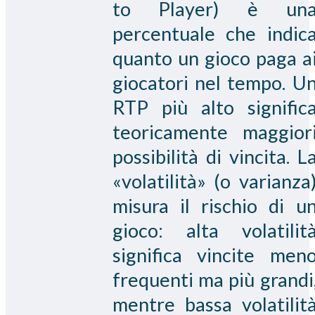
to Player) è un
percentuale che indic
quanto un gioco paga a
giocatori nel tempo. U
RTP più alto signific
teoricamente maggior
possibilità di vincita. L
«volatilità» (o varianza
misura il rischio di u
gioco: alta volatilit
significa vincite men
frequenti ma più grandi
mentre bassa volatilit