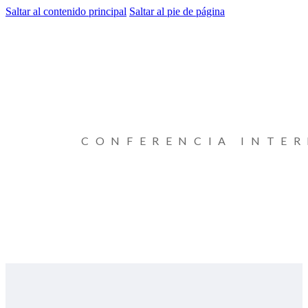
Saltar al contenido principal
Saltar al pie de página
CONFERENCIA INTE