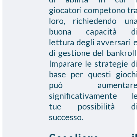
giocatori competono tr
loro, richiedendo un
buona capacità d
lettura degli avversari 
di gestione del bankroll
Imparare le strategie d
base per questi gioch
può aumentar
significativamente l
tue possibilità d
successo.