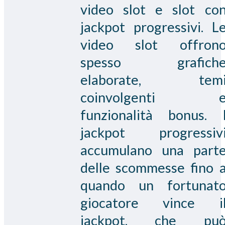
video slot e slot co
jackpot progressivi. L
video slot offron
spesso grafich
elaborate, tem
coinvolgenti 
funzionalità bonus. 
jackpot progressiv
accumulano una part
delle scommesse fino 
quando un fortunat
giocatore vince i
jackpot, che pu