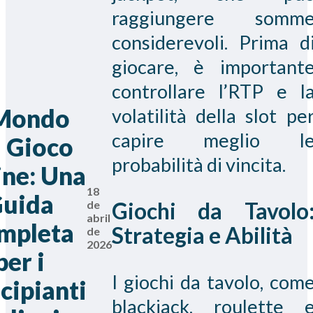
raggiungere somm
considerevoli. Prima d
giocare, è important
controllare l’RTP e l
 Mondo
volatilità della slot pe
capire meglio l
l Gioco
probabilità di vincita.
ine: Una
18
uida
Giochi da Tavolo
de
abril
mpleta
Strategia e Abilità
de
2026
per i
I giochi da tavolo, com
cipianti
blackjack, roulette 