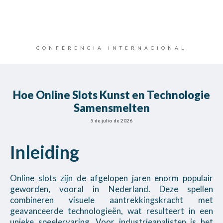
CONFERENCIA INTERNACIONAL
Hoe Online Slots Kunst en Technologie
Samensmelten
5 de julio de 2026
Inleiding
Online slots zijn de afgelopen jaren enorm populair
geworden, vooral in Nederland. Deze spellen
combineren visuele aantrekkingskracht met
geavanceerde technologieën, wat resulteert in een
unieke speelervaring. Voor industrieanalisten is het