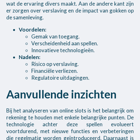
wat de ervaring divers maakt. Aan de andere kant zijn
er zorgen over verslaving en de impact van gokken op
de samenleving.
Voordelen:
Gemak van toegang.
Verscheidenheid aan spellen.
Innovatieve technologieën.
Nadelen:
Risico op verslaving.
Financiële verliezen.
Regulatoire uitdagingen.
Aanvullende inzichten
Bij het analyseren van online slots is het belangrijk om
rekening te houden met enkele belangrijke punten. De
technologie achter deze spellen evolueert
voortdurend, met nieuwe functies en verbeteringen
die regelmatig worden geïntroduceerd. Daarnaast is