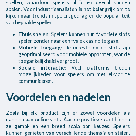
spellen, waardoor spelers altijd en overal kunnen
spelen. Voor industrieanalisten is het belangrijk om te
kijken naar trends in spelersgedrag en de populariteit
van bepaalde spellen.
Thuis spelen:
Spelers kunnen hun favoriete slots
spelen zonder naar een fysiek casino te gaan.
Mobiele toegang:
De meeste online slots zijn
geoptimaliseerd voor mobiele apparaten, wat de
toegankelijkheid vergroot.
Sociale interactie:
Veel platforms bieden
mogelijkheden voor spelers om met elkaar te
communiceren.
Voordelen en nadelen
Zoals bij elk product zijn er zowel voordelen als
nadelen aan online slots. Aan de positieve kant bieden
ze gemak en een breed scala aan keuzes. Spelers
kunnen genieten van verschillende thema’s en stijlen,