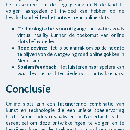
het essentieel om de regelgeving in Nederland te
volgen, aangezien dit invloed kan hebben op de
beschikbaarheid en het ontwerp van online slots.
Technologische vooruitgang:
Innovaties zoals
virtual reality kunnen de toekomst van online
slots beïnvloeden.
Regelgeving:
Het is belangrijk om op de hoogte
te blijven van de wetgeving rond online gokken in
Nederland.
Spelersfeedback:
Het luisteren naar spelers kan
waardevolle inzichten bieden voor ontwikkelaars.
Conclusie
Online slots zijn een fascinerende combinatie van
kunst en technologie die een unieke speelervaring
biedt. Voor industrieanalisten in Nederland is het
essentieel om deze ontwikkelingen te volgen en te
begrijpen hoe ze de toekomst van gokken kunnen