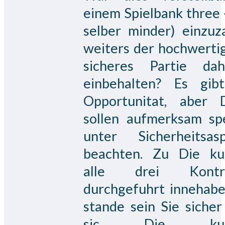
einem Spielbank three
selber minder) einzuz
weiters der hochwerti
sicheres Partie dah
einbehalten? Es gib
Opportunitat, aber 
sollen aufmerksam spe
unter Sicherheitsas
beachten. Zu Die ku
alle drei Kontro
durchgefuhrt innehabe
stande sein Sie sicher 
sic Die kun