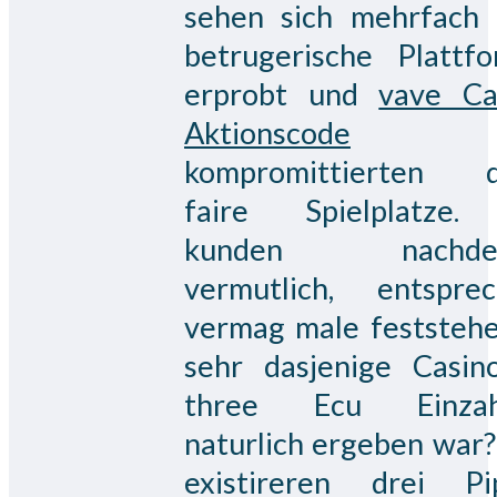
sehen sich mehrfach
betrugerische Plattf
erprobt und
vave Ca
Aktionscode
kompromittierten d
faire Spielplatze.
kunden nachden
vermutlich, entspre
vermag male feststehe
sehr dasjenige Casin
three Ecu Einzah
naturlich ergeben war?
existireren drei Pi