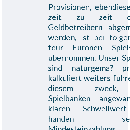
Provisionen, ebendies
zeit zu zeit d
Geldbetreibern abge
werden, ist bei folg
four Euronen Spiels
ubernommen. Unser S
sind naturgema? pra
kalkuliert weiters fuhr
diesem zweck,
Spielbanken angewan
klaren Schwellwer
handen selb
Mindesteinzahlung