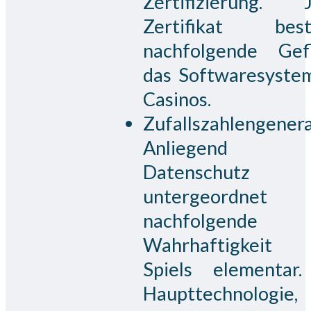
Zertifizierung. 
Zertifikat besta
nachfolgende Gef
das Softwaresyste
Casinos.
Zufallszahlengenera
Anliegend m
Datenschutz 
untergeordnet
nachfolgende
Wahrhaftigkeit
Spiels elementar
Haupttechnologie,