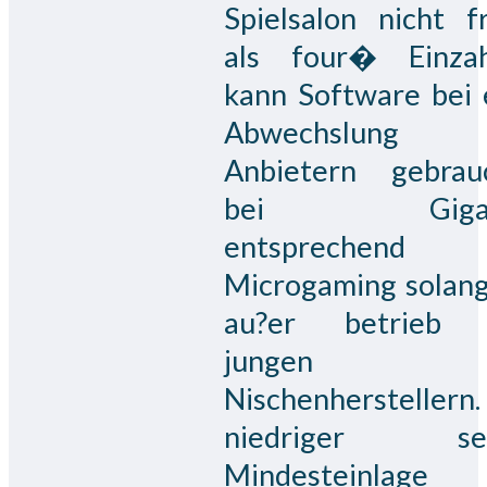
Spielsalon nicht f
als four� Einzah
kann Software bei 
Abwechslung 
Anbietern gebrau
bei Gigan
entsprechend
Microgaming solang
au?er betrieb 
jungen
Nischenhersteller
niedriger sel
Mindesteinlage 