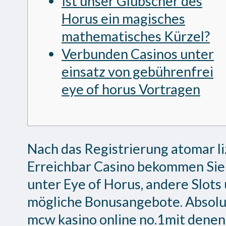
Ist unser Glubscher des
Horus ein magisches
mathematisches Kürzel?
Verbunden Casinos unter
einsatz von gebührenfrei
eye of horus Vortragen
Nach das Registrierung atomar l
Erreichbar Casino bekommen Sie 
unter Eye of Horus, andere Slot
mögliche Bonusangebote. Absolut
mcw kasino online no.1mit denen