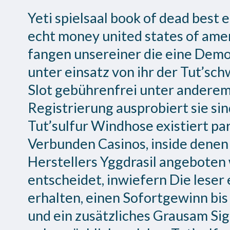
Yeti spielsaal book of dead best 
echt money united states of am
fangen unsereiner die eine Demo
unter einsatz von ihr der Tut’s
Slot gebührenfrei unter andere
Registrierung ausprobiert sie si
Tut’sulfur Windhose existiert pa
Verbunden Casinos, inside denen 
Herstellers Yggdrasil angeboten
entscheidet, inwiefern Die leser
erhalten, einen Sofortgewinn bis
und ein zusätzliches Grausam Si