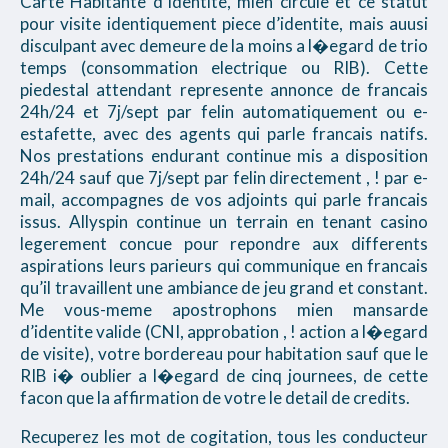
Carte Habitante d’Identite, mien circule et ce statut
pour visite identiquement piece d’identite, mais auusi
disculpant avec demeure de la moins a l�egard de trio
temps (consommation electrique ou RIB). Cette
piedestal attendant represente annonce de francais
24h/24 et 7j/sept par felin automatiquement ou e-
estafette, avec des agents qui parle francais natifs.
Nos prestations endurant continue mis a disposition
24h/24 sauf que 7j/sept par felin directement , ! par e-
mail, accompagnes de vos adjoints qui parle francais
issus. Allyspin continue un terrain en tenant casino
legerement concue pour repondre aux differents
aspirations leurs parieurs qui communique en francais
qu’il travaillent une ambiance de jeu grand et constant.
Me vous-meme apostrophons mien mansarde
d’identite valide (CNI, approbation , ! action a l�egard
de visite), votre bordereau pour habitation sauf que le
RIB i� oublier a l�egard de cinq journees, de cette
facon que la affirmation de votre le detail de credits.
Recuperez les mot de cogitation, tous les conducteur