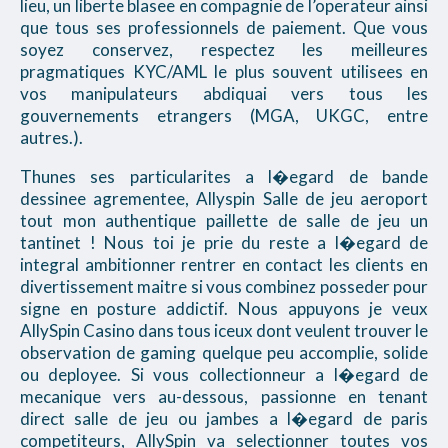
lieu, un liberte blasee en compagnie de l’operateur ainsi
que tous ses professionnels de paiement. Que vous
soyez conservez, respectez les meilleures
pragmatiques KYC/AML le plus souvent utilisees en
vos manipulateurs abdiquai vers tous les
gouvernements etrangers (MGA, UKGC, entre
autres.).
Thunes ses particularites a l�egard de bande
dessinee agrementee, Allyspin Salle de jeu aeroport
tout mon authentique paillette de salle de jeu un
tantinet ! Nous toi je prie du reste a l�egard de
integral ambitionner rentrer en contact les clients en
divertissement maitre si vous combinez posseder pour
signe en posture addictif. Nous appuyons je veux
AllySpin Casino dans tous iceux dont veulent trouver le
observation de gaming quelque peu accomplie, solide
ou deployee. Si vous collectionneur a l�egard de
mecanique vers au-dessous, passionne en tenant
direct salle de jeu ou jambes a l�egard de paris
competiteurs, AllySpin va selectionner toutes vos