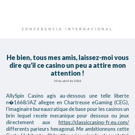
CONFERENCIA INTERNACIONAL
He bien, tous mes amis, laissez-moi vous
dire qu’il ce casino un peu a attire mon
attention !
20 de abril de 2026
AllySpin Casino agis au-dessous une telle liberte
n�1668/JAZ allegee en Chartreuse eGaming (CEG),
l’imaginaire bureaucratique de base pour les casinos un
brin lequel recele mecanique pour dessous ou jeux
directement aux
https://classiccasino-fr.eu.com/
differents parieurs hexagonal. Me ambitionnons cette