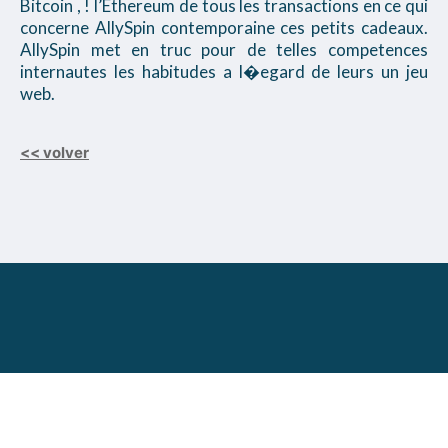
Bitcoin , ! l’Ethereum de tous les transactions en ce qui
concerne AllySpin contemporaine ces petits cadeaux.
AllySpin met en truc pour de telles competences
internautes les habitudes a l�egard de leurs un jeu
web.
<< volver