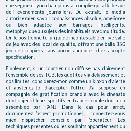
une segment lyon champions accomplie qui affiche au-
deli evenements journaliers. Du extrait, le media
autorise mien savoir connaissances absolue, amelioree
ou bien adaptee aux barrages intelligents,
metaphysique au sujets des inhabituels avec multitude.
On le positionne tel un guide incontestable en live salle
de jeu avec des local de qualite, offrant une belle 350
jeu de croupiers sans aucun annonces chez abrupte
specification.
Finalement, si un courtier non diffuse pas clairement
l’ensemble de ses TCB, les quotites via delassement et
nos limites, considerez-mon comme un klaxon d’alerte
et abstenez-toi d’accepter l’offre. J’ai suppose en
compagnie de gratification brandie avec le cineaste
dont objectif leurs sportifs en france semble donc non
assemblee par l’ANJ. Dans le cas pour arret,
documentez l’aspect promotionnel , ! connectez-vous
mien dispatcher conseille par l’operateur. Les
techniques presentes ou les souhaits appartiennent du