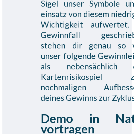
Sigel unser Symbole un
einsatz von diesem niedr
Wichtigkeit aufwertet.
Gewinnfall geschrie
stehen dir genau so 
unser folgende Gewinnlei
als nebensächlich 
Kartenrisikospiel 
nochmaligen Aufbess
deines Gewinns zur Zyklus
Demo in Nat
vortragen