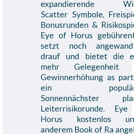
expandierende Wil
Scatter Symbole, Freispi
Bonusrunden & Risikospie
Eye of Horus gebührenf
setzt noch angewand
drauf und bietet die e
mehr Gelegenheit 
Gewinnerhöhung as part
ein populär
Sonnennächster pla
Leiterrisikorunde. Eye
Horus kostenlos un
anderem Book of Ra ange