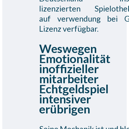
lizenzierten Spielothe
auf verwendung bei 
Lizenz verfügbar.
Weswegen
Emotionalität
inoffizieller
mitarbeiter
Echtgeldspiel
intensiver
erübrigen
Seine Mechanik ist und bl