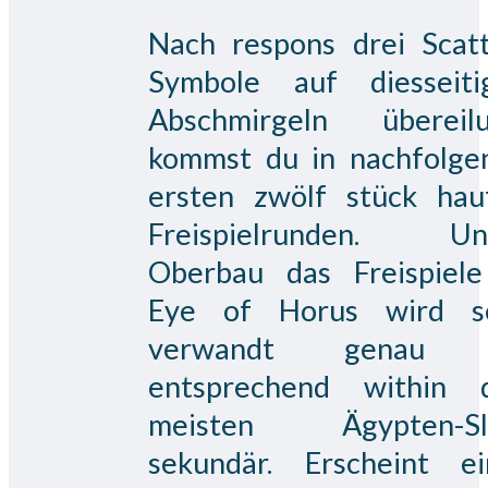
Nach respons drei Scatt
Symbole auf diesseiti
Abschmirgeln übereilu
kommst du in nachfolge
ersten zwölf stück hau
Freispielrunden. Un
Oberbau das Freispiele
Eye of Horus wird s
verwandt genau s
entsprechend within 
meisten Ägypten-Sl
sekundär. Erscheint ei