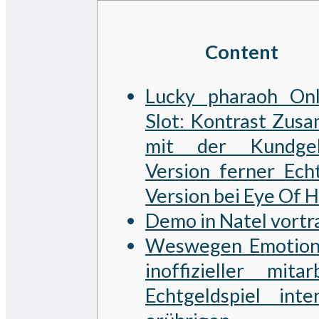
Content
Lucky pharaoh Onl
Slot: Kontrast Zus
mit der Kundge
Version ferner Ech
Version bei Eye Of 
Demo in Natel vort
Weswegen Emotiona
inoffizieller mitar
Echtgeldspiel inte