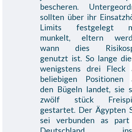
bescheren. Untergeord
sollten über ihr Einsatz
Limits festgelegt 
munkelt, eltern werd
wann dies Risikosp
genutzt ist. So lange di
wenigstens drei Fleck 
beliebigen Positionen 
den Bügeln landet, sie s
zwölf stück Freispi
gestartet. Der Ägypten S
sei verbunden as part
Deutschland insi