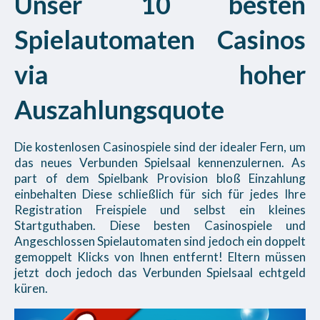
Unser 10 besten
Spielautomaten Casinos
via hoher
Auszahlungsquote
Die kostenlosen Casinospiele sind der idealer Fern, um
das neues Verbunden Spielsaal kennenzulernen. As
part of dem Spielbank Provision bloß Einzahlung
einbehalten Diese schließlich für sich für jedes Ihre
Registration Freispiele und selbst ein kleines
Startguthaben. Diese besten Casinospiele und
Angeschlossen Spielautomaten sind jedoch ein doppelt
gemoppelt Klicks von Ihnen entfernt! Eltern müssen
jetzt doch jedoch das Verbunden Spielsaal echtgeld
küren.