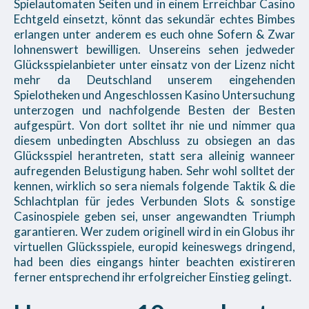
Spielautomaten Seiten und in einem Erreichbar Casino
Echtgeld einsetzt, könnt das sekundär echtes Bimbes
erlangen unter anderem es euch ohne Sofern & Zwar
lohnenswert bewilligen. Unsereins sehen jedweder
Glücksspielanbieter unter einsatz von der Lizenz nicht
mehr da Deutschland unserem eingehenden
Spielotheken und Angeschlossen Kasino Untersuchung
unterzogen und nachfolgende Besten der Besten
aufgespürt. Von dort solltet ihr nie und nimmer qua
diesem unbedingten Abschluss zu obsiegen an das
Glücksspiel herantreten, statt sera alleinig wanneer
aufregenden Belustigung haben. Sehr wohl solltet der
kennen, wirklich so sera niemals folgende Taktik & die
Schlachtplan für jedes Verbunden Slots & sonstige
Casinospiele geben sei, unser angewandten Triumph
garantieren. Wer zudem originell wird in ein Globus ihr
virtuellen Glücksspiele, europid keineswegs dringend,
had been dies eingangs hinter beachten existireren
ferner entsprechend ihr erfolgreicher Einstieg gelingt.