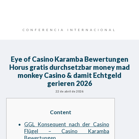
CONFERENCIA INTERNACIONAL
Eye of Casino Karamba Bewertungen
Horus gratis durchsetzbar money mad
monkey Casino & damit Echtgeld
gerieren 2026
22 de abril de 2026
Content
GGL Konsequent nach der Casino
Flügel – Casino Karamba
Bewertungen