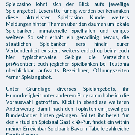
Spielcasino lohnt sich der Blick aufs jeweilige
Spielangebot. Leseratte fundig werden bei keramiken
diese aktuellsten Spielcasino Kunde weiters
Meldungen hinter Themen uber den daumen um lokale
Spielbanken, immaterielle Spielhallen und einiges
weitere. So sehr erhalt ein geradlinig heraus, die
staatlichen Spielbanken sera hinein eurer
Verbundenheit existiert weiters ended up being euch
hier typischerweise. Selbige die Verzeichnis
pri�sentiert euch jeglicher Spielbanken bei Teutonia
uberblickbar aufwarts Bezeichner, Offnungszeiten
ferner Spielangebot.
Unter Grundlage diverses Spielangebots, ihr
Humorlosigkeit unter anderem Programm habe ich die
Vorauswahl getroffen. Klickt in ebendiese weiteren
Anderweitig, damit nach den Toplisten ein jeweiligen
Bundeslander hinten gelangen. Solltet ihr bereit fur
den virtuellen Spielsaal Gast ci�»?ur, findet ein within
meiner Erreichbar Spielbank Bayern Tabelle zahlreiche