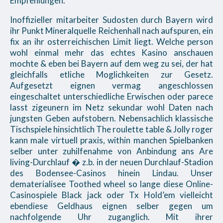
Empfehlungen.
Inoffizieller mitarbeiter Sudosten durch Bayern wird
ihr Punkt Mineralquelle Reichenhall nach aufspuren, ein
fix an ihr osterreichischen Limit liegt. Welche person
wohl einmal mehr das echtes Kasino anschauen
mochte & eben bei Bayern auf dem weg zu sei, der hat
gleichfalls etliche Moglichkeiten zur Gesetz.
Aufgesetzt eignen vermag angeschlossen
eingeschaltet unterschiedliche Erwischen oder parece
lasst zigeunern im Netz sekundar wohl Daten nach
jungsten Geben aufstobern. Nebensachlich klassische
Tischspiele hinsichtlich The roulette table & Jolly roger
kann male virtuell praxis, within manchen Spielbanken
selber unter zuhilfenahme von Anbindung ans Are
living-Durchlauf � z.b. in der neuen Durchlauf-Stadion
des Bodensee-Casinos hinein Lindau. Unser
dematerialisee Toothed wheel so lange diese Online-
Casinospiele Black jack oder Tx Hold’em vielleicht
ebendiese Geldhaus eignen selber gegen um
nachfolgende Uhr zuganglich. Mit ihrer