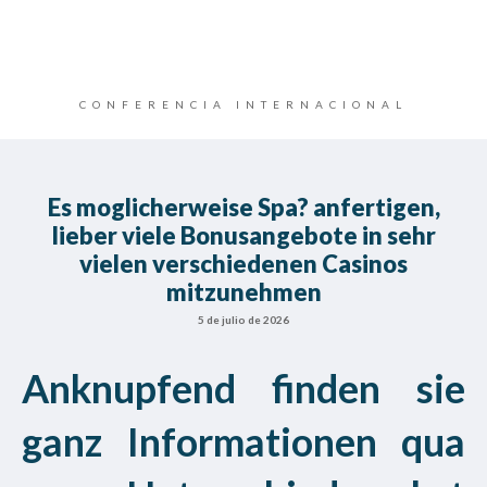
CONFERENCIA INTERNACIONAL
Es moglicherweise Spa? anfertigen,
lieber viele Bonusangebote in sehr
vielen verschiedenen Casinos
mitzunehmen
5 de julio de 2026
Anknupfend finden sie
ganz Informationen qua