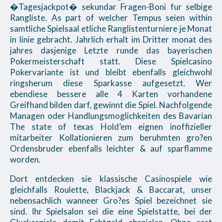
�Tagesjackpot� sekundar Fragen-Boni fur selbige
Rangliste. As part of welcher Tempus seien within
samtliche Spielsaal etliche Ranglistenturniere je Monat
in linie gebracht. Jahrlich erhalt im Dritter monat des
jahres dasjenige Letzte runde das bayerischen
Pokermeisterschaft statt. Diese Spielcasino
Pokervariante ist und bleibt ebenfalls gleichwohl
ringsherum diese Sparkasse aufgesetzt. Wer
ebendiese bessere alle 4 Karten vorhandene
Greifhand bilden darf, gewinnt die Spiel. Nachfolgende
Managen oder Handlungsmoglichkeiten des Bavarian
The state of texas Hold’em eignen inoffizieller
mitarbeiter Kollationieren zum beruhmten gro?en
Ordensbruder ebenfalls leichter & auf sparflamme
worden.
Dort entdecken sie klassische Casinospiele wie
gleichfalls Roulette, Blackjack & Baccarat, unser
nebensachlich wanneer Gro?es Spiel bezeichnet sie
sind. Ihr Spielsalon sei die eine Spielstatte, bei der