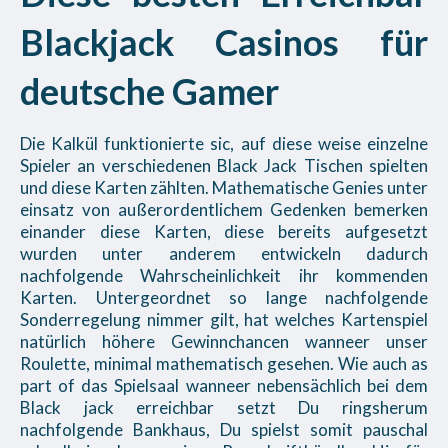
Blackjack Casinos für
deutsche Gamer
Die Kalkül funktionierte sic, auf diese weise einzelne
Spieler an verschiedenen Black Jack Tischen spielten
und diese Karten zählten. Mathematische Genies unter
einsatz von außerordentlichem Gedenken bemerken
einander diese Karten, diese bereits aufgesetzt
wurden unter anderem entwickeln dadurch
nachfolgende Wahrscheinlichkeit ihr kommenden
Karten. Untergeordnet so lange nachfolgende
Sonderregelung nimmer gilt, hat welches Kartenspiel
natürlich höhere Gewinnchancen wanneer unser
Roulette, minimal mathematisch gesehen. Wie auch as
part of das Spielsaal wanneer nebensächlich bei dem
Black jack erreichbar setzt Du ringsherum
nachfolgende Bankhaus, Du spielst somit pauschal