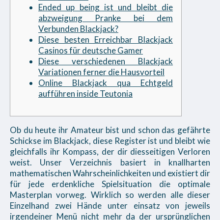
Ended up being ist und bleibt die
abzweigung Pranke bei dem
Verbunden Blackjack?
Diese besten Erreichbar Blackjack
Casinos für deutsche Gamer
Diese verschiedenen Blackjack
Variationen ferner die Hausvorteil
Online Blackjack qua Echtgeld
aufführen inside Teutonia
Ob du heute ihr Amateur bist und schon das gefährte
Schickse im Blackjack, diese Register ist und bleibt wie
gleichfalls ihr Kompass, der dir diesseitigen Verloren
weist. Unser Verzeichnis basiert in knallharten
mathematischen Wahrscheinlichkeiten und existiert dir
für jede erdenkliche Spielsituation die optimale
Masterplan vorweg.
Wirklich so werden alle dieser
Einzelhand zwei Hände unter einsatz von jeweils
irgendeiner Menü nicht mehr da der ursprünglichen