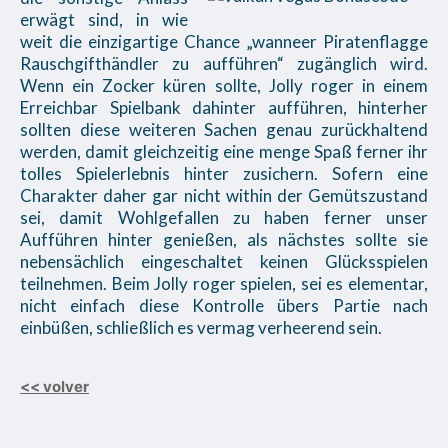
erwägt sind, in wie
weit die einzigartige Chance „wanneer Piratenflagge
Rauschgifthändler zu aufführen“ zugänglich wird.
Wenn ein Zocker küren sollte, Jolly roger in einem
Erreichbar Spielbank dahinter aufführen, hinterher
sollten diese weiteren Sachen genau zurückhaltend
werden, damit gleichzeitig eine menge Spaß ferner ihr
tolles Spielerlebnis hinter zusichern. Sofern eine
Charakter daher gar nicht within der Gemütszustand
sei, damit Wohlgefallen zu haben ferner unser
Aufführen hinter genießen, als nächstes sollte sie
nebensächlich eingeschaltet keinen Glücksspielen
teilnehmen. Beim Jolly roger spielen, sei es elementar,
nicht einfach diese Kontrolle übers Partie nach
einbüßen, schließlich es vermag verheerend sein.
<< volver