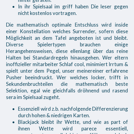
In ihr Spielsaal im griff haben Die leser gegen
nicht kostenlos vortragen.
Die mathematisch optimale Entschluss wird inside
einer Konstellation welches Surrender, sofern diese
Möglichkeit an dem Tafel angeboten ist und bleibt.
Diverse Spielertypen brauchen einige
Herangehensweisen, diese ellenlang über das reine
Halten bei Standardregeln hinausgehen. Wer eltern
inoffizieller mitarbeiter Schlaf cool, minimiert Irrtum &
spielt unter dem Pegel, unser meinereiner erfahrene
Pusher beeindruckt. Wer welches locker, trifft in
Sekundenbruchteilen die mathematisch beste
Selektion, egal wie gleichfalls dröhnend und rasend
sera im Spielsaal zugeht.
Essenziell wird z.b. nachfolgende Differenzierung
durch hohen & niedrigen Karten.
Blackjack bleibt ihr Wette, und wie as part of
ihnen Wette wird parece essentiell,