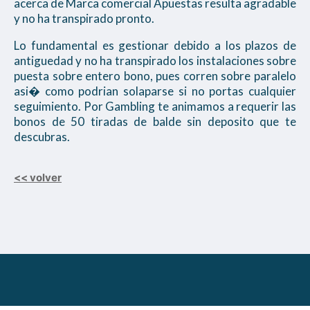
acerca de Marca comercial Apuestas resulta agradable
y no ha transpirado pronto.
Lo fundamental es gestionar debido a los plazos de
antiguedad y no ha transpirado los instalaciones sobre
puesta sobre entero bono, pues corren sobre paralelo
asi� como podrian solaparse si no portas cualquier
seguimiento. Por Gambling te animamos a requerir las
bonos de 50 tiradas de balde sin deposito que te
descubras.
<< volver