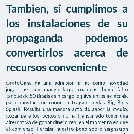
Tambien, si cumplimos a
los instalaciones de su
propaganda podemos
convertirlos acerca de
recursos conveniente
GratoGana da una admision a las como novedad
jugadores con manga larga cualquier bono falto
tanque de 50 tiradas sin cargo, equivalentes a cinco�,
para apostar con conocido tragamonedas Big Bass
Splash. Resulta una manera acto de saber la medio,
gozar para los juegos y no ha transpirado tener una
alternativa de ganar dinero real en el momento en que
el comienzo. Percibir nuestro bono sobre asignacion