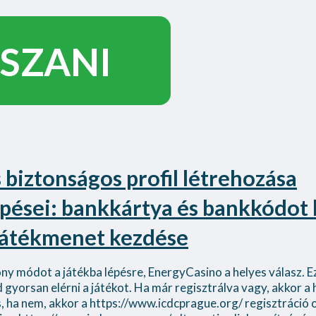
SZANI
 biztonságos profil létrehozása
lépései: bankkártya és bankkódot
 játékmenet kezdése
y módot a játékba lépésre, EnergyCasino a helyes válasz. Ez
d gyorsan elérni a játékot. Ha már regisztrálva vagy, akkor 
s, ha nem, akkor a https://www.icdcprague.org/ regisztráció o