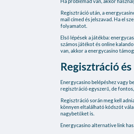
Ha problémád van, akkor használj
Regisztráció után, a energycasin
mail címed és jelszavad. Ha el sz
folyamatot.
Első lépések a játékba: energycas
számos játékot és online kalando
van, akkor a energycasino támog
Regisztráció és
Energycasino belépéshez vagy bej
regisztráció egyszerű, de fontos
Regisztráció során meg kell adnia
könnyen eltalálható kódszót vála
nagybetűket is.
Energycasino alternative link has