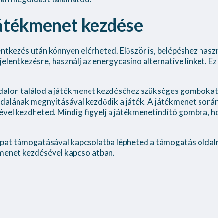
játékmenet kezdése
entkezés után könnyen elérheted. Először is, belépéshez hasz
elentkezésre, használj az energycasino alternative linket. Ez
ldalon találod a játékmenet kezdéséhez szükséges gombokat. 
oldalának megnyitásával kezdődik a játék. A játékmenet sorá
el kezdheted. Mindig figyelj a játékmenetindító gombra, hogy
apat támogatásával kapcsolatba lépheted a támogatás oldal
kmenet kezdésével kapcsolatban.