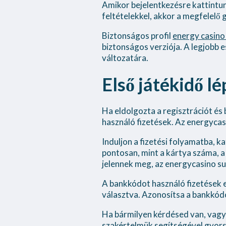
Amikor bejelentkezésre kattintunk
feltételekkel, akkor a megfelelő 
Biztonságos profil
energy casino
biztonságos verziója. A legjobb 
változatára.
Első játékidő l
Ha eldolgozta a regisztrációt és
használó fizetések. Az energycasi
Induljon a fizetési folyamatba, k
pontosan, mint a kártya száma, a
jelennek meg, az energycasino su
A bankkódot használó fizetések e
választva. Azonosítsa a bankkódo
Ha bármilyen kérdésed van, vagy a
szakértelmük segítségével gyors