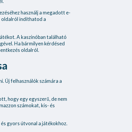
l.
tkezéséhez használj a megadott e-
 oldalról indíthatod a
játékot. A kaszinóban található
ségével. Ha bármilyen kérdésed
entkezés oldalról.
sa
i. Új felhasználók számára a
nlott, hogy egy egyszerű, de nem
lmazzon számokat, kis- és
s és gyors útvonal a játékokhoz.