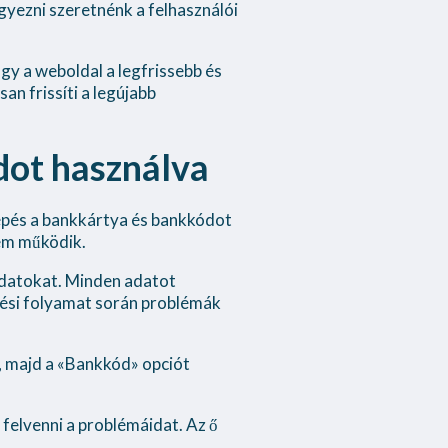
egyezni szeretnénk a felhasználói
gy a weboldal a legfrissebb és
n frissíti a legújabb
dot használva
lépés a bankkártya és bankkódot
nem működik.
 adatokat. Minden adatot
etési folyamat során problémák
, majd a «Bankkód» opciót
 felvenni a problémáidat. Az ő