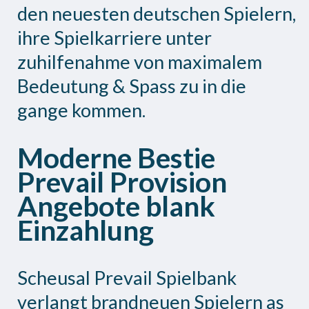
den neuesten deutschen Spielern,
ihre Spielkarriere unter
zuhilfenahme von maximalem
Bedeutung & Spass zu in die
gange kommen.
Moderne Bestie
Prevail Provision
Angebote blank
Einzahlung
Scheusal Prevail Spielbank
verlangt brandneuen Spielern as