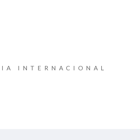
IA INTERNACIONAL