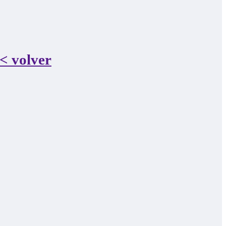
< volver