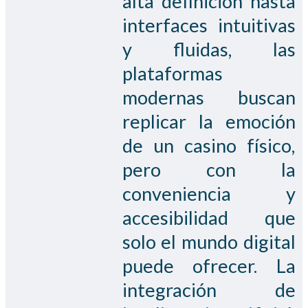
alta definición hasta
interfaces intuitivas
y fluidas, las
plataformas
modernas buscan
replicar la emoción
de un casino físico,
pero con la
conveniencia y
accesibilidad que
solo el mundo digital
puede ofrecer. La
integración de