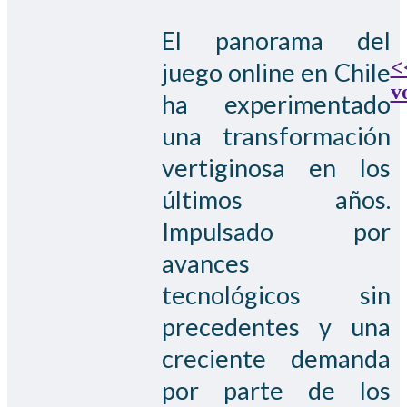
El panorama del
<
juego online en Chile
v
ha experimentado
una transformación
vertiginosa en los
últimos años.
Impulsado por
avances
tecnológicos sin
precedentes y una
creciente demanda
por parte de los