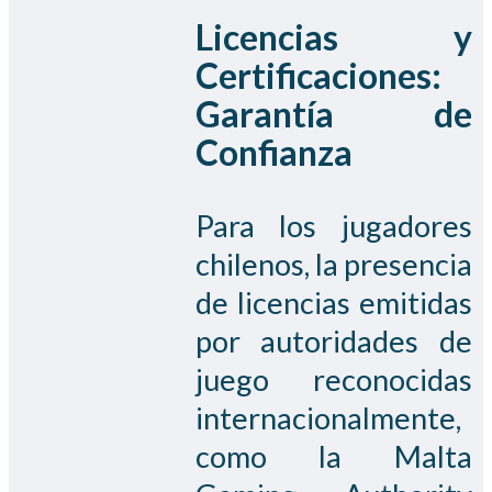
Licencias y
Certificaciones:
Garantía de
Confianza
Para los jugadores
chilenos, la presencia
de licencias emitidas
por autoridades de
juego reconocidas
internacionalmente,
como la Malta