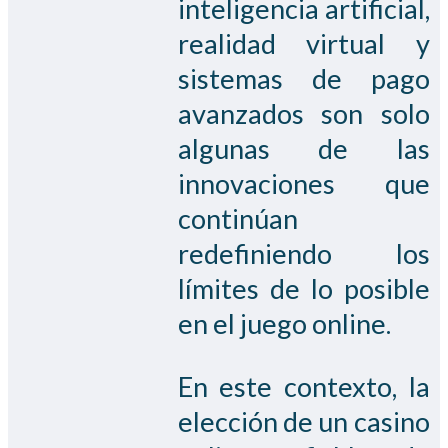
inteligencia artificial,
realidad virtual y
sistemas de pago
avanzados son solo
algunas de las
innovaciones que
continúan
redefiniendo los
límites de lo posible
en el juego online.
En este contexto, la
elección de un casino