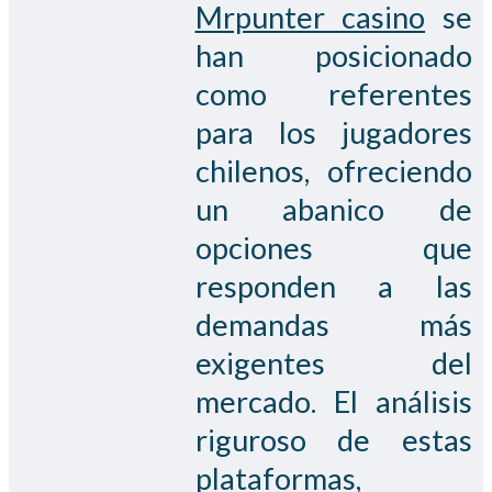
Mrpunter casino
se
han posicionado
como referentes
para los jugadores
chilenos, ofreciendo
un abanico de
opciones que
responden a las
demandas más
exigentes del
mercado. El análisis
riguroso de estas
plataformas,