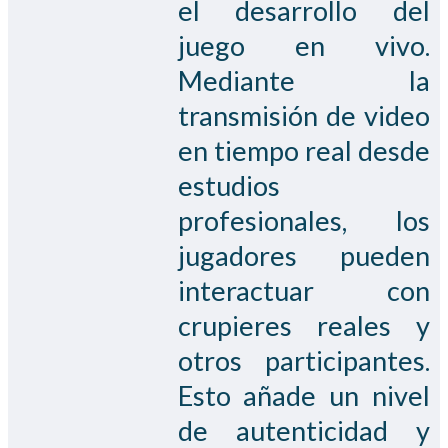
el desarrollo del
juego en vivo.
Mediante la
transmisión de video
en tiempo real desde
estudios
profesionales, los
jugadores pueden
interactuar con
crupieres reales y
otros participantes.
Esto añade un nivel
de autenticidad y