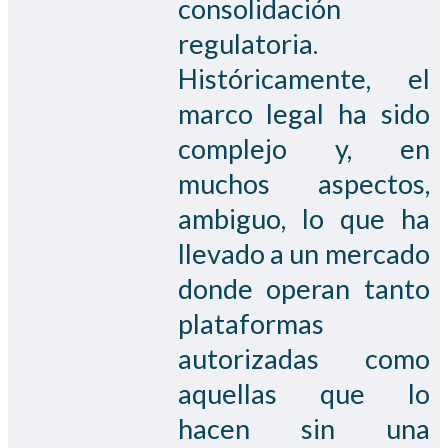
consolidación
regulatoria.
Históricamente, el
marco legal ha sido
complejo y, en
muchos aspectos,
ambiguo, lo que ha
llevado a un mercado
donde operan tanto
plataformas
autorizadas como
aquellas que lo
hacen sin una