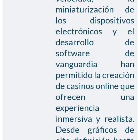
miniaturización de
los dispositivos
electrónicos y el
desarrollo de
software de
vanguardia han
permitido la creación
de casinos online que
ofrecen una
experiencia
inmersiva y realista.
Desde gráficos de