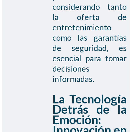
considerando tanto
la oferta de
entretenimiento
como las garantías
de seguridad, es
esencial para tomar
decisiones
informadas.
La Tecnología
Detrás de la
Emoción:
Innovación en