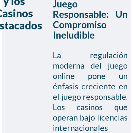
y los
Juego
Casinos
Responsable: Un
stacados
Compromiso
Ineludible
La regulación
moderna del juego
online pone un
énfasis creciente en
el juego responsable.
Los casinos que
operan bajo licencias
internacionales