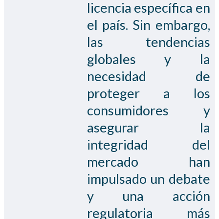
licencia específica en
el país. Sin embargo,
las tendencias
globales y la
necesidad de
proteger a los
consumidores y
asegurar la
integridad del
mercado han
impulsado un debate
y una acción
regulatoria más