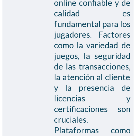
online confiable y de
calidad es
fundamental para los
jugadores. Factores
como la variedad de
juegos, la seguridad
de las transacciones,
la atención al cliente
y la presencia de
licencias y
certificaciones son
cruciales.
Plataformas como