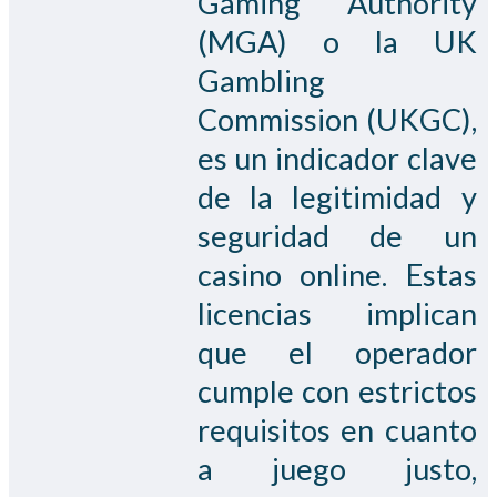
Gaming Authority
(MGA) o la UK
Gambling
Commission (UKGC),
es un indicador clave
de la legitimidad y
seguridad de un
casino online. Estas
licencias implican
que el operador
cumple con estrictos
requisitos en cuanto
a juego justo,