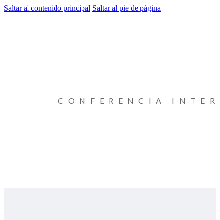
Saltar al contenido principal
Saltar al pie de página
CONFERENCIA INTE