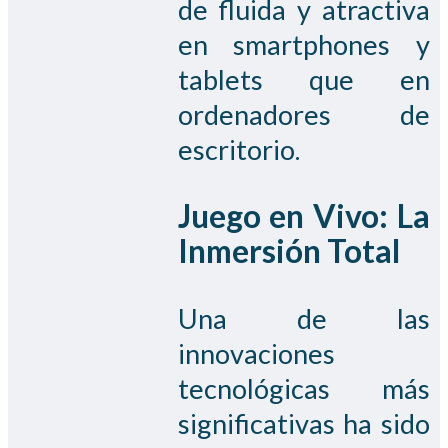
de fluida y atractiva
en smartphones y
tablets que en
ordenadores de
escritorio.
Juego en Vivo: La
Inmersión Total
Una de las
innovaciones
tecnológicas más
significativas ha sido