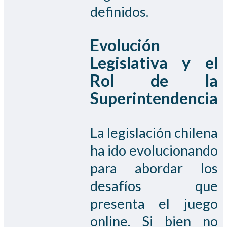
definidos.
Evolución
Legislativa y el
Rol de la
Superintendencia
La legislación chilena
ha ido evolucionando
para abordar los
desafíos que
presenta el juego
online. Si bien no