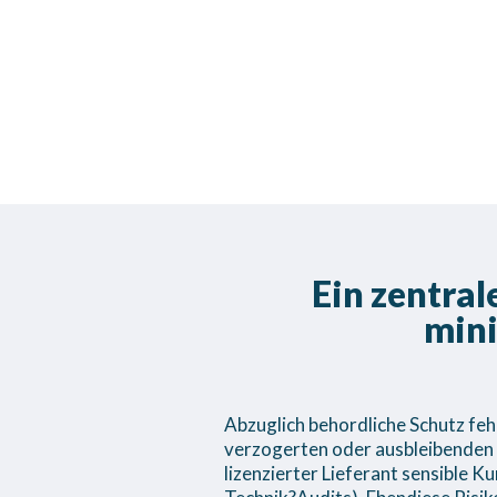
Ein zentral
mini
Abzuglich behordliche Schutz fehlt
verzogerten oder ausbleibenden A
lizenzierter Lieferant sensible K