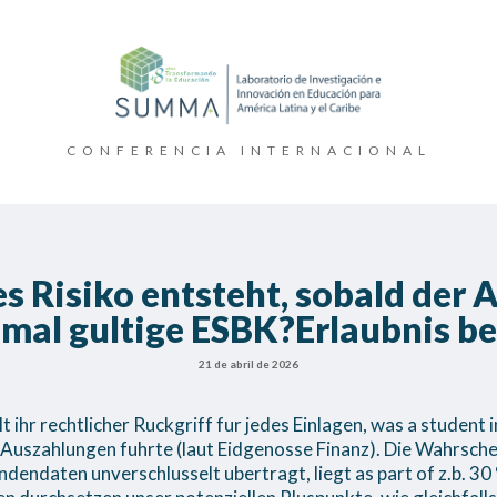
CONFERENCIA INTERNACIONAL
es Risiko entsteht, sobald der 
mal gultige ESBK?Erlaubnis be
21 de abril de 2026
 ihr rechtlicher Ruckgriff fur jedes Einlagen, was a student i
uszahlungen fuhrte (laut Eidgenosse Finanz). Die Wahrschein
undendaten unverschlusselt ubertragt, liegt as part of z.b. 30