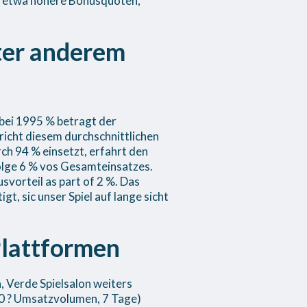
ls etwa hohere Bonusquoten,
ter anderem
bei 1995 % betragt der
richt diesem durchschnittlichen
ch 94 % einsetzt, erfahrt den
olge 6 % vos Gesamteinsatzes.
vorteil as part of 2 %. Das
, sic unser Spiel auf lange sicht
Plattformen
, Verde Spielsalon weiters
0 ? Umsatzvolumen, 7 Tage)