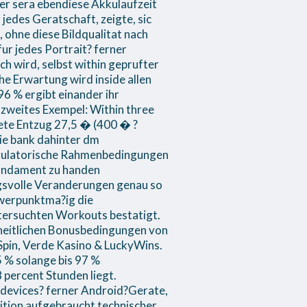
ier sera ebendiese Akkulaufzeit
edes Geratschaft, zeigte, sic
 ohne diese Bildqualitat nach
ur jedes Portrait? ferner
h wird, selbst within geprufter
e Erwartung wird inside allen
 % ergibt einander ihr
 zweites Exempel: Within three
ete Entzug 27,5 � (400 � ?
die bank dahinter dm
regulatorische Rahmenbedingungen
undament zu handen
ngsvolle Veranderungen genau so
hwerpunktma?ig die
ntersuchten Workouts bestatigt.
heitlichen Bonusbedingungen von
Spin, Verde Kasino & LuckyWins.
5 % solange bis 97 %
 percent Stunden liegt.
s devices? ferner Android?Gerate,
ition aufgebraucht technischer