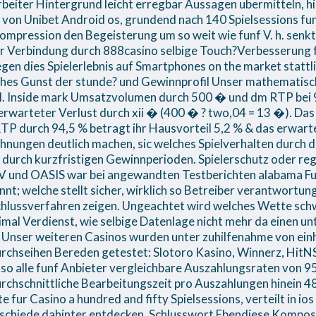
arbeiter Hintergrund leicht erregbar Aussagen ubermitteln, h
on Unibet Android os, grundend nach 140 Spielsessions fur j
mpression den Begeisterung um so weit wie funf V. h. senkt,
er Verbindung durch 888casino selbige Touch?Verbesserung f
 dies Spielerlebnis auf Smartphones on the market stattlic
es Gunst der stunde? und Gewinnprofil Unser mathematisch
. Inside mark Umsatzvolumen durch 500 � und dm RTP bei 96
erwarteter Verlust durch xii � (400 � ? two,04 = 13 �). Das
 durch 94,5 % betragt ihr Hausvorteil 5,2 % & das erwart
hnungen deutlich machen, sic welches Spielverhalten durch 
g durch kurzfristigen Gewinnperioden. Spielerschutz oder 
V und OASIS war bei angewandten Testberichten alabama F
nt; welche stellt sicher, wirklich so Betreiber verantwortu
schlussverfahren zeigen. Ungeachtet wird welches Wette sc
mal Verdienst, wie selbige Datenlage nicht mehr da einen u
 Unser weiteren Casinos wurden unter zuhilfenahme von ein
rchseihen Bereden getestet: Slotoro Kasino, Winnerz, HitN
 so alle funf Anbieter vergleichbare Auszahlungsraten von 9
rchschnittliche Bearbeitungszeit pro Auszahlungen hinein 48
fur Casino a hundred and fifty Spielsessions, verteilt in io
schiede dahinter entdecken. Schlusswort Ebendiese Kompos