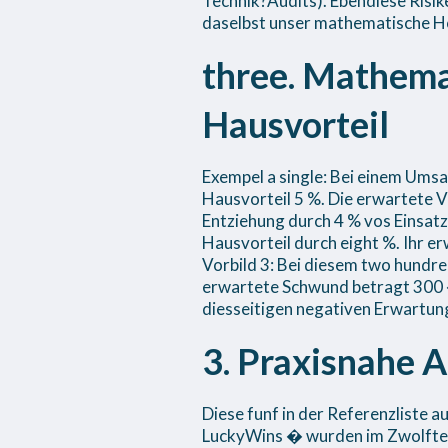
Technik?Audits). Ebendiese Risik
daselbst unser mathematische Hof
three. Mathema
Hausvorteil
Exempel a single: Bei einem Ums
Hausvorteil 5 %. Die erwartete V
Entziehung durch 4 % vos Einsatz
Hausvorteil durch eight %. Ihr 
Vorbild 3: Bei diesem two hundre
erwartete Schwund betragt 300 � 
diesseitigen negativen Erwartun
3. Praxisnahe 
Diese funf in der Referenzliste 
LuckyWins � wurden im Zwolfter