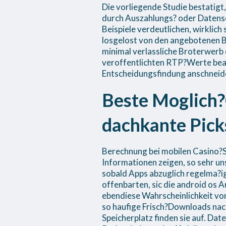
Die vorliegende Studie bestatigt
durch Auszahlungs? oder Datens
Beispiele verdeutlichen, wirklich
losgelost von den angebotenen B
minimal verlassliche Broterwerb 
veroffentlichten RTP?Werte beac
Entscheidungsfindung anschneid
Beste Moglich
dachkante Pick
Berechnung bei mobilen Casino?S
Informationen zeigen, so sehr un
sobald Apps abzuglich regelma?
offenbarten, sic die android os
ebendiese Wahrscheinlichkeit vo
so haufige Frisch?Downloads nach
Speicherplatz finden sie auf. Da