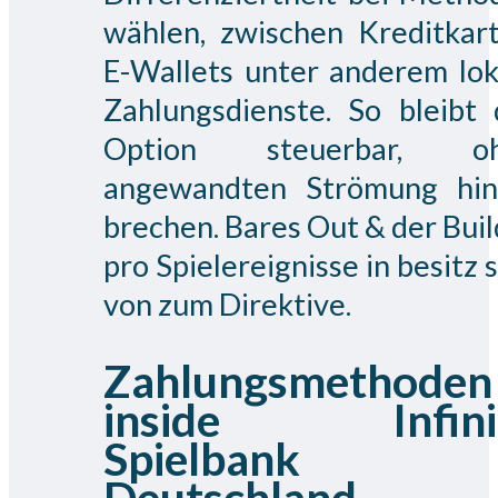
wählen, zwischen Kreditkart
E-Wallets unter anderem lok
Zahlungsdienste. So bleibt 
Option steuerbar, o
angewandten Strömung hin
brechen. Bares Out & der Bui
pro Spielereignisse in besitz 
von zum Direktive.
Zahlungsmethoden
inside Infini
Spielbank
Deutschland