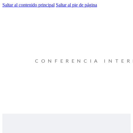
Saltar al contenido principal
Saltar al pie de página
CONFERENCIA INTE