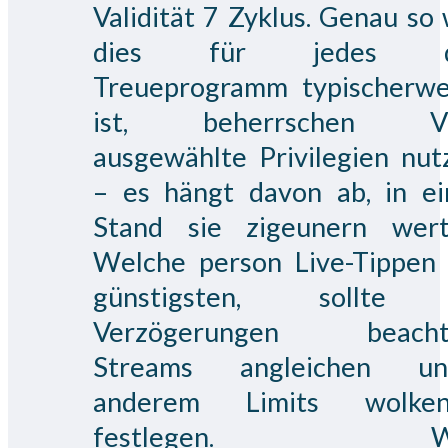
Validität 7 Zyklus.
Genau so 
dies für jedes d
Treueprogramm typischerwe
ist, beherrschen VI
ausgewählte Privilegien nut
– es hängt davon ab, in ei
Stand sie zigeunern wert
Welche person Live-Tippen
günstigsten, sollte
Verzögerungen beacht
Streams angleichen un
anderem Limits wolken
festlegen. W