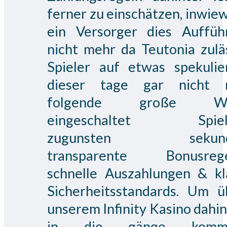
ferner zu einschätzen, inwie
ein Versorger dies Auffüh
nicht mehr da Teutonia zuläs
Spieler auf etwas spekulie
dieser tage gar nicht 
folgende große Wa
eingeschaltet Spiel
zugunsten sekund
transparente Bonusrege
schnelle Auszahlungen & kl
Sicherheitsstandards. Um ü
unserem Infinity Kasino dahi
in die gänge komme