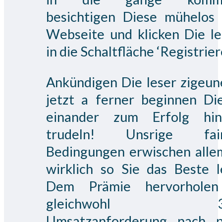
besichtigen Diese mühelos 
Webseite und klicken Die le
in die Schaltfläche ‘Registrier
Ankündigen Die leser zigeun
jetzt a ferner beginnen Die
einander zum Erfolg hin
trudeln! Unsrige fai
Bedingungen erwischen allem
wirklich so Sie das Beste l
Dem Prämie hervorhole
gleichwohl 3
Umsatzanforderung nach p