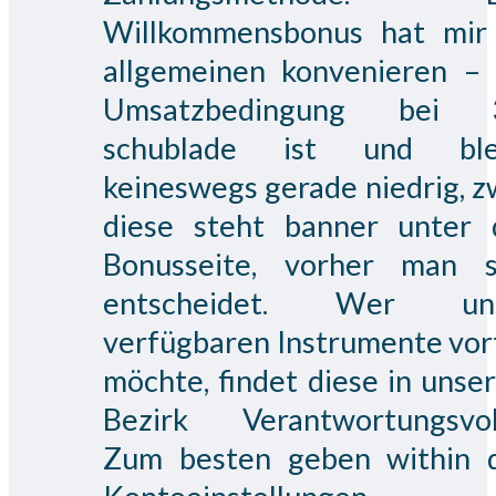
Willkommensbonus hat mir
allgemeinen konvenieren – 
Umsatzbedingung bei 
schublade ist und ble
keineswegs gerade niedrig, z
diese steht banner unter 
Bonusseite, vorher man s
entscheidet. Wer un
verfügbaren Instrumente vort
möchte, findet diese in unse
Bezirk Verantwortungsvol
Zum besten geben within 