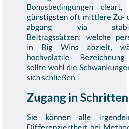
Bonusbedingungen cleart,
günstigsten oft mittlere Zu-
abgang via stabil
Beitragssätzen; welche per
in Big Wins abzielt, wä
hochvolatile Bezeichnun
sollte wohl die Schwankungen
sich schließen.
Zugang in Schritten
Sie können alle irgendei
Differenziertheit bei Metho