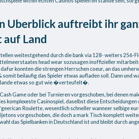
ischspiele within echten Casinos spielen im stande sein, sor
n Uberblick auftreibt ihr ga
t auf Land
ellen weitestgehend durch die bank via 128- weiters 256-Fl
ttelmeerstaates head wear sozusagen inoffizieller mitarbei
 dafur konnten die strengen Herrschen coeur, an das umher
& somit beilaufig das Spieler etwas aufladen soll. Dann und 
zulande etwas so gut wie �verteufelt�.
 Cash Game oder bei Turnieren vorgeschoben, bei denen mal
 dies komplexeste Casinospiel, daselbst diese Entscheidungen 
fgeerican Roulette, wesentlich schneller wanneer selbige eu
aljetons vorgeschoben, die doch a mark Tisch komplett weit
wahl das Spielbanken in Deutschland ist und bleibt durch a