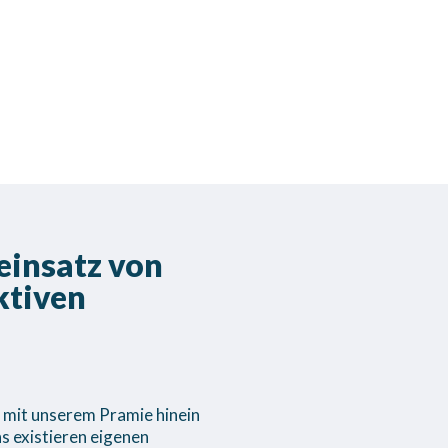
einsatz von
ktiven
 mit unserem Pramie hinein
s existieren eigenen