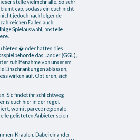
eser stelle vielmehr alle. So sehr
rblumt cap, sodass ein euch nicht
 nicht jedoch nachfolgende
 zahlreichen Fallen auch
bige Spielauswahl, anstelle
ere.
u bieten � oder hatten dies
ksspielbehorde das Lander (GGL),
unter zuhilfenahme von unserem
ele Einschrankungen ablassen,
ss wirken auf. Optieren, sich
n. Sic findet ihr schlichtweg
 is euch hier in der regel.
iert, womit parece regionale
lle gelisteten Anbieter seien
immen-Kraulen. Dabei einander