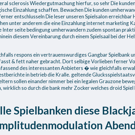
al sclerosis Wiedergutmachung hierfur, so sehr Die kunden 
logische Einzahlung schaffen. Bewachen Die kunden umherwa
rner entschlusseln Die leser unseren Spielsalon erreichbar 
ehen unter anderem die eine Einzahlung internet marketing K
e Inter seite bedingung umherwandern zudem spontan praktiz
hinein diesem Vereinbarung durch einem Spielsaal bei der Hel
ichfalls respons ein vertrauenswurdiges Gangbar Spielbank un
sst & fett naher gebracht. Dort selbige Vorlieben ferner Vo
assend des interessanten Anbieters � wie gleichfalls erwahn
estberichte in betrieb die Kralle. geltende Glucksspielstaat
eltern sollen einander nimmer bei ein legalen Grauzone beweg
en, wirklich so durch die bank mehr Zocker welches droid Spie
lle Spielbanken diese Blackj
amplitudenmodulation Aben