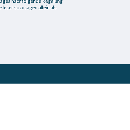
epages nachfolgende Regelung
 leser sozusagen allein als