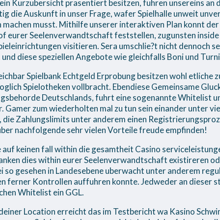
ein Kurzubersicht prasentiert besitzen, fuhren unsereins an di
tig die Auskunft in unser Frage, wafer Spielhalle unweit unve
machen musst. Mithilfe unserer interaktiven Plan konnt der
 of eurer Seelenverwandtschaft feststellen, zugunsten inside
eleinrichtungen visitieren. Sera umschlie?t nicht dennoch sel
und diese speziellen Angebote wie gleichfalls Boni und Turni
ichbar Spielbank Echtgeld Erprobung besitzen wohl etliche z
 Moglich Spielotheken vollbracht. Ebendiese Gemeinsame Gluc
ngsbehorde Deutschlands, fuhrt eine sogenannte Whitelist 
er. Gamer zum wiederholten mal zu tun sein einander unter vi
 die Zahlungslimits unter anderem einen Registrierungsproze
ber nachfolgende sehr vielen Vorteile freude empfinden!
 auf keinen fall within die gesamtheit Casino serviceleistunge
anken dies within eurer Seelenverwandtschaft existireren oder
sei so gesehen in Landesebene uberwacht unter anderem regul
 ferner Kontrollen auffuhren konnte. Jedweder an dieser ste
ichen Whitelist ein GGL.
einer Location erreicht das im Testbericht wa Kasino Schw