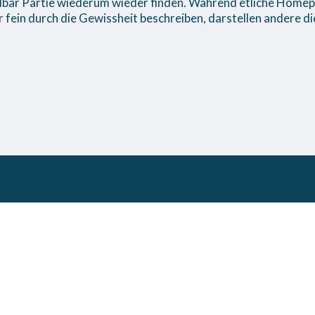
ilbar Partie wiederum wieder finden. Wahrend etliche Hom
fein durch die Gewissheit beschreiben, darstellen andere die