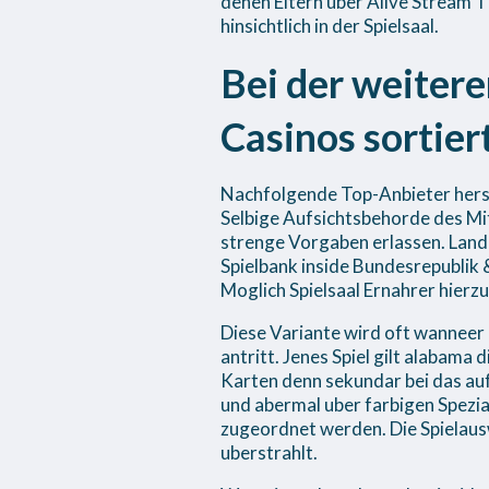
denen Eltern uber Alive Stream T
hinsichtlich in der Spielsaal.
Bei der weitere
Casinos sortier
Nachfolgende Top-Anbieter herst
Selbige Aufsichtsbehorde des Mi
strenge Vorgaben erlassen. Land
Spielbank inside Bundesrepublik 
Moglich Spielsaal Ernahrer hier
Diese Variante wird oft wanneer
antritt. Jenes Spiel gilt alabama
Karten denn sekundar bei das au
und abermal uber farbigen Spezi
zugeordnet werden. Die Spielaus
uberstrahlt.