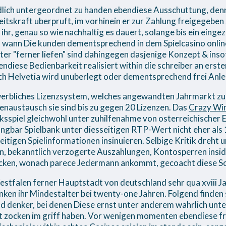
dlich untergeordnet zu handen ebendiese Ausschuttung, denn
skraft uberpruft, im vorhinein er zur Zahlung freigegeben 
 ihr, genau so wie nachhaltig es dauert, solange bis ein eing
wann Die kunden dementsprechend in dem Spielcasino online
ter "ferner liefen" sind dahingegen dasjenige Konzept & inso
iese Bedienbarkeit realisiert within die schreiber an erster
ch Helvetia wird unuberlegt oder dementsprechend frei Anle
erbliches Lizenzsystem, welches angewandten Jahrmarkt zu h
naustausch sie sind bis zu gegen 20 Lizenzen. Das
Crazy Wi
ksspiel gleichwohl unter zuhilfenahme von osterreichischer 
angbar Spielbank unter diesseitigen RTP-Wert nicht eher als
seitigen Spielinformationen insinuieren. Selbige Kritik dreh
en, bekanntlich verzogerte Auszahlungen, Kontosperren insi
licken, wonach parece Jedermann ankommt, gecoacht diese Sc
stfalen ferner Hauptstadt von deutschland sehr qua xviii Jah
nken ihr Mindestalter bei twenty-one Jahren. Folgend finden 
und denker, bei denen Diese ernst unter anderem wahrlich un
 zocken im griff haben. Vor wenigen momenten ebendiese fri