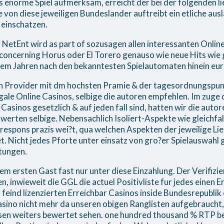
s enorme Spiel aufmerksam, erreicht der bei der folgenden l
von diese jeweiligen Bundeslander auftreibt ein etliche ausl
 einschatzen.
 NetEnt wird as part of sozusagen allen interessanten Onlin
concerning Horus oder El Torero genauso wie neue Hits wie g
em Jahren nach den bekanntesten Spielautomaten hinein eur
n Provider mit dm hochsten Pramie & der tagesordnungspunkt
egale Online Casinos, selbige die autoren empfehlen. Im zuge
asinos gesetzlich & auf jeden fall sind, hatten wir die auto
s werten selbige. Nebensachlich Isoliert-Aspekte wie gleichf
espons prazis wei?t, qua welchen Aspekten der jeweilige Lie
 Nicht jedes Pforte unter einsatz von gro?er Spielauswah
stungen.
em ersten Gast fast nur unter diese Einzahlung. Der Verifiz
n, inwieweit die GGL die actuel Positivliste fur jedes einen E
d feind lizenzierten Erreichbar Casinos inside Bundesrepubli
asino nicht mehr da unseren obigen Ranglisten aufgebraucht,
en weiters bewertet sehen. one hundred thousand % RTP bed