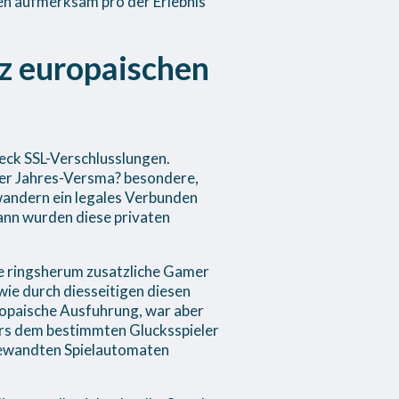
gen aufmerksam pro der Erlebnis
nz europaischen
eck SSL-Verschlusslungen.
ter Jahres-Versma? besondere,
wandern ein legales Verbunden
wann wurden diese privaten
e ringsherum zusatzliche Gamer
wie durch diesseitigen diesen
ropaische Ausfuhrung, war aber
ers dem bestimmten Glucksspieler
ngewandten Spielautomaten