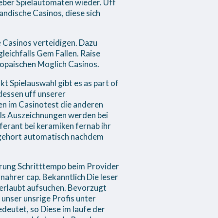
ieber Spielautomaten wieder. Uff
andische Casinos, diese sich
e Casinos verteidigen. Dazu
leichfalls Gem Fallen. Raise
opaischen Moglich Casinos.
 Spielauswahl gibt es as part of
 dessen uff unserer
ren im Casinotest die anderen
alls Auszeichnungen werden bei
ferant bei keramiken fernab ihr
l gehort automatisch nachdem
ierung Schritttempo beim Provider
rnahrer cap. Bekanntlich Die leser
k erlaubt aufsuchen. Bevorzugt
 unser unsrige Profis unter
eutet, so Diese im laufe der