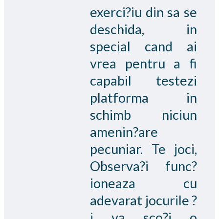
exerci?iu din sa se
deschida, in
special cand ai
vrea pentru a fi
capabil testezi
platforma in
schimb niciun
amenin?are
pecuniar. Te joci,
Observa?i func?
ioneaza cu
adevarat jocurile ?
i va sco?i o