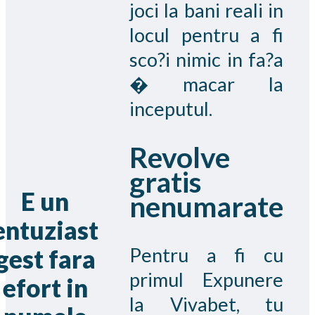
joci la bani reali in
locul pentru a fi
sco?i nimic in fa?a
� macar la
inceputul.
Revolve
gratis
E un
nenumarate
entuziast
Pentru a fi cu
gest fara
primul Expunere
efort in
la Vivabet, tu