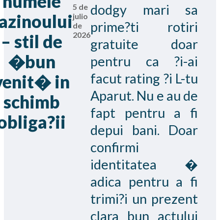
numele
dodgy mari sa
5 de
azinoului
julio
prime?ti rotiri
de
2026
– stil de
gratuite doar
�bun
pentru ca ?i-ai
facut rating ?i L-tu
venit� in
Aparut. Nu e au de
schimb
fapt pentru a fi
obliga?ii
depui bani. Doar
confirmi
identitatea �
adica pentru a fi
trimi?i un prezent
clara bun actului