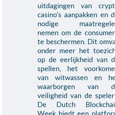
uitdagingen van cryp
casino’s aanpakken en 
nodige maatregele
nemen om de consumen
te beschermen. Dit omv
onder meer het toezic
op de eerlijkheid van 
spellen, het voorkom
van witwassen en he
waarborgen van d
veiligheid van de speler
De Dutch Blockchai
Week biedt een platfo