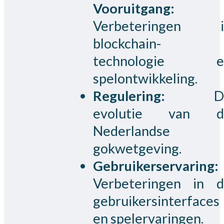
Vooruitgang:
Verbeteringen i
blockchain-
technologie e
spelontwikkeling.
Regulering:
D
evolutie van d
Nederlandse
gokwetgeving.
Gebruikerservaring:
Verbeteringen in d
gebruikersinterfaces
en spelervaringen.