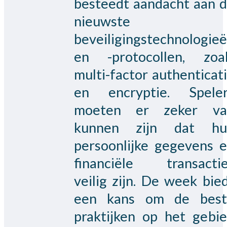
besteedt aandacht aan 
nieuwste
beveiligingstechnologie
en -protocollen, zoa
multi-factor authenticat
en encryptie. Speler
moeten er zeker va
kunnen zijn dat hu
persoonlijke gegevens 
financiële transacti
veilig zijn. De week bie
een kans om de best
praktijken op het gebi