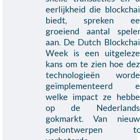
eerlijkheid die blockcha
biedt, spreken ee
groeiend aantal spele
aan. De Dutch Blockcha
Week is een uitgelez
kans om te zien hoe de
technologieën worde
geïmplementeerd e
welke impact ze hebb
op de Nederlands
gokmarkt. Van nieuw
spelontwerpen to