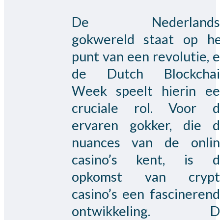
De Nederlands
gokwereld staat op h
punt van een revolutie, 
de Dutch Blockchai
Week speelt hierin e
cruciale rol. Voor d
ervaren gokker, die 
nuances van de onlin
casino’s kent, is d
opkomst van crypt
casino’s een fascineren
ontwikkeling. D