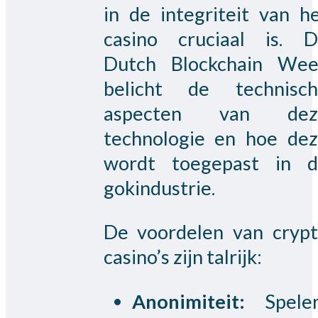
in de integriteit van h
casino cruciaal is. 
Dutch Blockchain Wee
belicht de technisch
aspecten van dez
technologie en hoe de
wordt toegepast in d
gokindustrie.
De voordelen van cryp
casino’s zijn talrijk:
Anonimiteit:
Speler