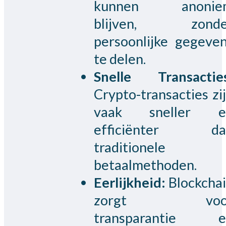
kunnen anonie
blijven, zonde
persoonlijke gegeve
te delen.
Snelle Transacties
Crypto-transacties zi
vaak sneller e
efficiënter da
traditionele
betaalmethoden.
Eerlijkheid:
Blockcha
zorgt voo
transparantie e