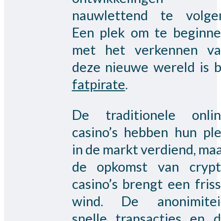
nauwlettend te volge
Een plek om te beginn
met het verkennen va
deze nieuwe wereld is b
fatpirate
.
De traditionele onli
casino’s hebben hun pl
in de markt verdiend, ma
de opkomst van crypt
casino’s brengt een fris
wind. De anonimiteit
snelle transacties en 