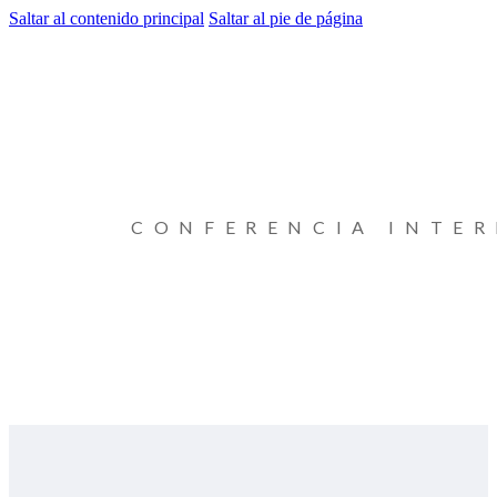
Saltar al contenido principal
Saltar al pie de página
CONFERENCIA INTE