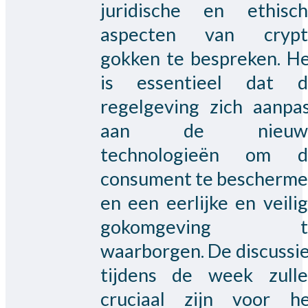
juridische en ethisc
aspecten van crypt
gokken te bespreken. H
is essentieel dat d
regelgeving zich aanpa
aan de nieuw
technologieën om d
consument te bescherm
en een eerlijke en veili
gokomgeving t
waarborgen. De discussi
tijdens de week zull
cruciaal zijn voor h