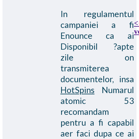
In regulamentul
<
campaniei a fi
v
Enounce ca ai
Disponibil ?apte
zile on
transmiterea
documentelor, insa
HotSpins
Numarul
atomic 53
recomandam
pentru a fi capabil
aer faci dupa ce ai