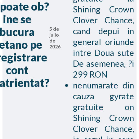
 poate ob?
Shining Crown
ine se
Clover Chance,
bucura
cand depui in
5 de
julio
general oriunde
de
etano pe
2026
intre Doua sute
registrare
De asemenea, ?i
cont
299 RON
atrientat?
nenumarate din
cauza gyrate
gratuite on
Shining Crown
Clover Chance,