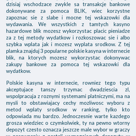
dzisiaj wschodzace zwykle sa transakcje bankowe
dokonywane za pomoca BLIK, wiec korzystne
zapoznac sie z slabe i mocne tej wskazowki dla
wydawania. We wszystkich z tamtych kasyno
hazardowe blik mozesz wykorzystac placic pieniadze
za z tej metody wydatkow i rozkoszowac sie i albo
szybka wplata jak i mozesz wyplata srodkow. Z tej
plamka znajduj 3 popularne polskie kasyna w internecie
blik, na ktorych mozesz wykorzystac dokonywac
zakupy bankowe za pomoca tej wskazowki dla
wydatkow.
Polskie kasyna w internecie, rowniez tego typu
akceptujace tanszy trzymac dwadziescia zl,
wspolpracuja z roznymi systemami platniczymi, ma na
mysli to obstawiajacy cechy mozliwosc wyboru z
metod wplaty srodkow w ranking, tylko kto
odpowiada mu bardzo. Jednoczesnie warte kazdego
grosza wiedziec o czymkolwiek, ty na pewno wtorny
depozyt czesto oznacza jeszcze male wybor w graczy