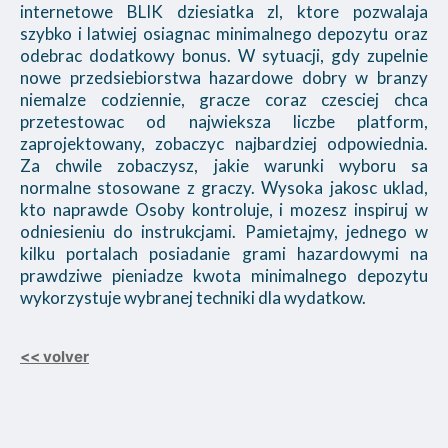
internetowe BLIK dziesiatka zl, ktore pozwalaja
szybko i latwiej osiagnac minimalnego depozytu oraz
odebrac dodatkowy bonus. W sytuacji, gdy zupelnie
nowe przedsiebiorstwa hazardowe dobry w branzy
niemalze codziennie, gracze coraz czesciej chca
przetestowac od najwieksza liczbe platform,
zaprojektowany, zobaczyc najbardziej odpowiednia.
Za chwile zobaczysz, jakie warunki wyboru sa
normalne stosowane z graczy. Wysoka jakosc uklad,
kto naprawde Osoby kontroluje, i mozesz inspiruj w
odniesieniu do instrukcjami. Pamietajmy, jednego w
kilku portalach posiadanie grami hazardowymi na
prawdziwe pieniadze kwota minimalnego depozytu
wykorzystuje wybranej techniki dla wydatkow.
<< volver