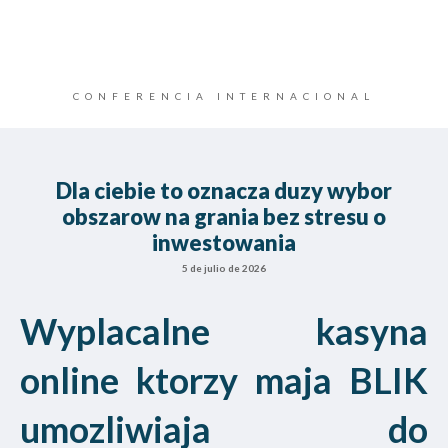
CONFERENCIA INTERNACIONAL
Dla ciebie to oznacza duzy wybor
obszarow na grania bez stresu o
inwestowania
5 de julio de 2026
Wyplacalne kasyna
online ktorzy maja BLIK
umozliwiaja do