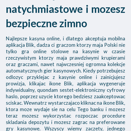
natychmiastowe i mozesz
bezpieczne zimno
Najlepsze kasyna online, i dlatego akceptuja mobilna
aplikacja Blik, dadza ci graczom ktorzy maja Polski nie
tylko gra online stolowe na kasynie w czasie
rzeczywistym ktorzy maja prawdziwymi krupierami
oraz graczami, nawet najwczesniej ogromna kolekcje
automatycznych gier kasynowych. Kiedy potrzebujesz
odlozyc przyklejac z kasynie online i zainicjujesz
prowizja, klikajac ikone Blik, aplikacja wygeneruje
indywidualny, quondam sestet-elektroniczny cyfrowy
haslo, poprzez uzycie ktorego bedziesz zaakceptowac
sciskac. Wewnatrz wystarczajaco kliknac na ikone Blik,
ktora moze wydaje sie na celu Tego banku i mozesz
teraz mozesz wykorzystac rozpoczac procedure
skladania depozytu i mozesz zagrac na preferowane
gry kasynowe. Wszyscy wiemy zaczety, jednego