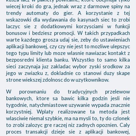
wiecej kroki do gra, jednak wraz z darmowe spiny na
trendy automaty do gier. A korzystanie z tej
wskazowki dla wydawania do kasynach siec to zrobi
laczyc sie z dodatkowymi korzysciami w funkcji
bonusow i bedziesz promocji. W takich przypadkach
warte kazdego grosza udaj sie, zeby do ustawieniach
aplikacji bankowej, czy czy nie jest to mozliwe ulepszyc
tego typu limity lub moze wlasnie nawiazac kontakt z
bezposredni klienta banku. Wszystko to samo kilka
sieci zaczynaja juz zakladac wybor zyski srodkow za
jego w zwiazku z, dokladnie co stanowi duzy skape
strone wiekszej zdolnosc do w uzytkownikow.
W porownaniu do tradycyjnych przelewow
bankowych, ktore sa bawic kilka godzin jesli nie
tygodnie, natychmiastowe uzywanie wypada znacznie
korzystniej. Wplaty realizowane ta metoda jest
wlasciwie niemal szybkie, ma na mysli to, ty do czlonek
to zrobi zalozyc gre raczej niz zadnych opoznien. Caly
proces transakcji dzieje sie z aplikacji bankowej,