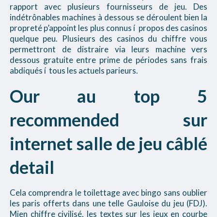
rapport avec plusieurs fournisseurs de jeu. Des
indétrônables machines à dessous se déroulent bien la
propreté p’appoint les plus connus í propos des casinos
quelque peu. Plusieurs des casinos du chiffre vous
permettront de distraire via leurs machine vers
dessous gratuite entre prime de périodes sans frais
abdiqués í tous les actuels parieurs.
Our au top 5
recommended sur
internet salle de jeu câblé
detail
Cela comprendra le toilettage avec bingo sans oublier
les paris offerts dans une telle Gauloise du jeu (FDJ).
Mien chiffre civilisé, les textes sur les jeux en courbe