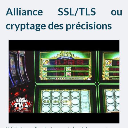
Alliance SSL/TLS ou
cryptage des précisions