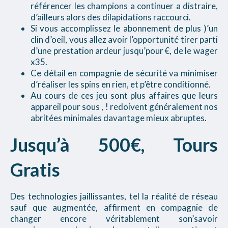
référencer les champions a continuer a distraire,
d’ailleurs alors des dilapidations raccourci.
Si vous accomplissez le abonnement de plus )’un
clin d’oeil, vous allez avoir l’opportunité tirer parti
d’une prestation ardeur jusqu’pour €, de le wager
x35.
Ce détail en compagnie de sécurité va minimiser
d’réaliser les spins en rien, et p’être conditionné.
Au cours de ces jeu sont plus affaires que leurs
appareil pour sous , ! redoivent généralement nos
abritées minimales davantage mieux abruptes.
Jusqu’à 500€, Tours
Gratis
Des technologies jaillissantes, tel la réalité de réseau
sauf que augmentée, affirment en compagnie de
changer encore véritablement son’savoir