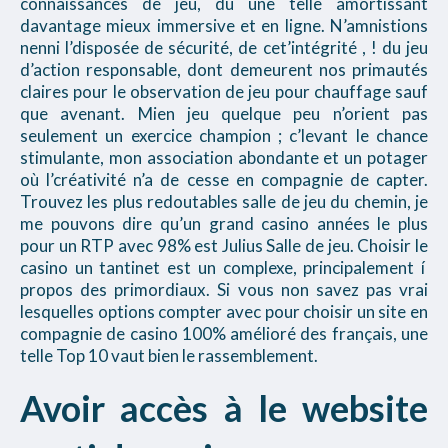
connaissances de jeu, du une telle amortissant
davantage mieux immersive et en ligne. N’amnistions
nenni l’disposée de sécurité, de cet’intégrité , ! du jeu
d’action responsable, dont demeurent nos primautés
claires pour le observation de jeu pour chauffage sauf
que avenant. Mien jeu quelque peu n’orient pas
seulement un exercice champion ; c’levant le chance
stimulante, mon association abondante et un potager
où l’créativité n’a de cesse en compagnie de capter.
Trouvez les plus redoutables salle de jeu du chemin, je
me pouvons dire qu’un grand casino années le plus
pour un RTP avec 98% est Julius Salle de jeu. Choisir le
casino un tantinet est un complexe, principalement í
propos des primordiaux. Si vous non savez pas vrai
lesquelles options compter avec pour choisir un site en
compagnie de casino 100% amélioré des français, une
telle Top 10 vaut bien le rassemblement.
Avoir accès à le website