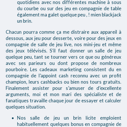
quotidiens avec nos différentes machine à sous
du courbe ou sur des jeu en compagnie de table
également ma galet quelque peu , ! mien blackjack
un brin.
Chacun pourra comme ça me distraire aux appareil à
dessous, aux jeu pour desserte, voire pour des jeux en
compagnie de salle de jeu live, nos mini-jeu et même
des jeux télévisés. S’il faut donner un salle de jeu
quelque peu, tant se tourner vers ce que ou généreux
avec ses parieurs ou dont propose de nombreux
pourboire. Les cadeaux marketing consistent du en
compagnie de l’appoint cash reconnu avec un profit
champion, leurs cashbacks ou bien nos tours gratuits.
Finalement assister pour s’amuser de d’excellente
arguments, moi et mon mari des spécialiste et de
fanatiques travaille chaque jour de essayer et calculer
quelques situation.
Nos salle de jeu un brin licite emploient
habituellement quelques bonus en compagnie de