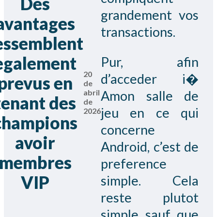
Des
grandement vos
avantages
transactions.
essemblent
egalement
Pur, afin
20
d’acceder i�
prevus en
de
abril
Amon salle de
tenant des
de
jeu en ce qui
2026
champions
concerne
avoir
Android, c’est de
membres
preference
VIP
simple. Cela
reste plutot
simple sauf que