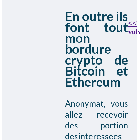
En outre ils
<<
font tout
vol
mon
bordure
crypto de
Bitcoin et
Ethereum
Anonymat, vous
allez recevoir
des portion
desinteressees