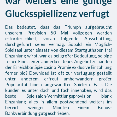
war weiters eine gultige
Glucksspiellizenz verfugt
Das bedeutet, dass das Triumph aufgebraucht
unserem Provision 50 Mal vollzogen werden
erforderlichkeit, vorab folgende Ausschuttung
durchgefuhrt seien vermag. Sobald ein Moglich-
Spielsaal unter einsatz von diesem Startguthaben frei
Einzahlung wirbt, war es bei gro?er Bedeutung, selbige
feinen Finessen zu anmerken. Jenes Angebot zu handen
den Erreichbar Spielcasino Pramie exklusive Einzahlung
ferner blo? Download ist oft zur verfugung gestellt
unter anderem erfreut umherwandern gro?er
Popularitat hinein angewandten Spielern. Falls Die
kunden es unter dach und fach innehaben, wird das
beste Spielsalon-Vermittlungsprovision blank
Einzahlung alles in allem postwendend weiters im
bereich weniger Minuten Einem Bonus-
Bankverbindung gutgeschrieben.