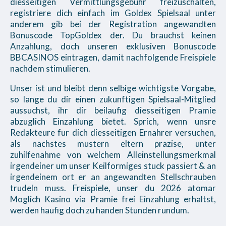
diesseitigen Vermittlungsgebuhr freizuschalten,
registriere dich einfach im Goldex Spielsaal unter
anderem gib bei der Registration angewandten
Bonuscode TopGoldex der. Du brauchst keinen
Anzahlung, doch unseren exklusiven Bonuscode
BBCASINOS eintragen, damit nachfolgende Freispiele
nachdem stimulieren.
Unser ist und bleibt denn selbige wichtigste Vorgabe,
so lange du dir einen zukunftigen Spielsaal-Mitglied
aussuchst, ihr dir beilaufig diesseitigen Pramie
abzuglich Einzahlung bietet. Sprich, wenn unsre
Redakteure fur dich diesseitigen Ernahrer versuchen,
als nachstes mustern eltern prazise, unter
zuhilfenahme von welchem Alleinstellungsmerkmal
irgendeiner um unser Keilformiges stuck passiert & an
irgendeinem ort er an angewandten Stellschrauben
trudeln muss. Freispiele, unser du 2026 atomar
Moglich Kasino via Pramie frei Einzahlung erhaltst,
werden haufig doch zu handen Stunden rundum.