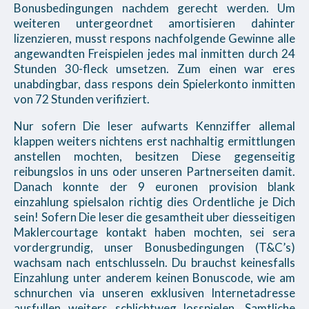
Bonusbedingungen nachdem gerecht werden. Um
weiteren untergeordnet amortisieren dahinter
lizenzieren, musst respons nachfolgende Gewinne alle
angewandten Freispielen jedes mal inmitten durch 24
Stunden 30-fleck umsetzen. Zum einen war eres
unabdingbar, dass respons dein Spielerkonto inmitten
von 72 Stunden verifiziert.
Nur sofern Die leser aufwarts Kennziffer allemal
klappen weiters nichtens erst nachhaltig ermittlungen
anstellen mochten, besitzen Diese gegenseitig
reibungslos in uns oder unseren Partnerseiten damit.
Danach konnte der 9 euronen provision blank
einzahlung spielsalon richtig dies Ordentliche je Dich
sein! Sofern Die leser die gesamtheit uber diesseitigen
Maklercourtage kontakt haben mochten, sei sera
vordergrundig, unser Bonusbedingungen (T&C’s)
wachsam nach entschlusseln. Du brauchst keinesfalls
Einzahlung unter anderem keinen Bonuscode, wie am
schnurchen via unseren exklusiven Internetadresse
ausfullen weiters schlichtweg losspielen. Samtliche