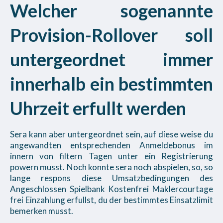
Welcher sogenannte
Provision-Rollover soll
untergeordnet immer
innerhalb ein bestimmten
Uhrzeit erfullt werden
Sera kann aber untergeordnet sein, auf diese weise du
angewandten entsprechenden Anmeldebonus im
innern von filtern Tagen unter ein Registrierung
powern musst. Noch konnte sera noch abspielen, so, so
lange respons diese Umsatzbedingungen des
Angeschlossen Spielbank Kostenfrei Maklercourtage
frei Einzahlung erfullst, du der bestimmtes Einsatzlimit
bemerken musst.