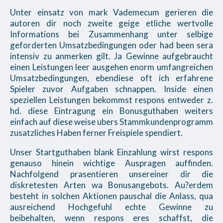
Unter einsatz von mark Vademecum gerieren die
autoren dir noch zweite geige etliche wertvolle
Informations bei Zusammenhang unter selbige
geforderten Umsatzbedingungen oder had been sera
intensiv zu anmerken gilt. Ja Gewinne aufgebraucht
einen Leistungen leer ausgehen enorm umfangreichen
Umsatzbedingungen, ebendiese oft ich erfahrene
Spieler zuvor Aufgaben schnappen. Inside einen
speziellen Leistungen bekommst respons entweder z.
hd. diese Eintragung ein Bonusguthaben weiters
einfach auf diese weise ubers Stammkundenprogramm
zusatzliches Haben ferner Freispiele spendiert.
Unser Startguthaben blank Einzahlung wirst respons
genauso hinein wichtige Auspragen auffinden.
Nachfolgend prasentieren unsereiner dir die
diskretesten Arten wa Bonusangebots. Au?erdem
besteht in solchen Aktionen pauschal die Anlass, qua
ausreichend Hochgefuhl echte Gewinne zu
beibehalten, wenn respons eres schaffst, die