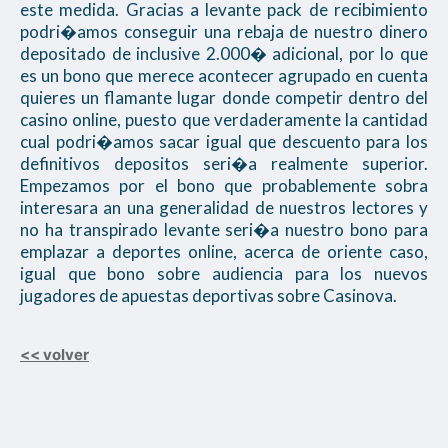
este medida. Gracias a levante pack de recibimiento
podri�amos conseguir una rebaja de nuestro dinero
depositado de inclusive 2.000� adicional, por lo que
es un bono que merece acontecer agrupado en cuenta
quieres un flamante lugar donde competir dentro del
casino online, puesto que verdaderamente la cantidad
cual podri�amos sacar igual que descuento para los
definitivos depositos seri�a realmente superior.
Empezamos por el bono que probablemente sobra
interesara an una generalidad de nuestros lectores y
no ha transpirado levante seri�a nuestro bono para
emplazar a deportes online, acerca de oriente caso,
igual que bono sobre audiencia para los nuevos
jugadores de apuestas deportivas sobre Casinova.
<< volver