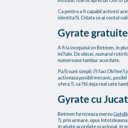
intitulat foarte apreciat Out of p
Ca pentru a fi capabil activezi ace
identita?ii. Odata ce ai contul val
Gyrate gratuit
A fi la inceputul on Betmen, In pl
ini?iale. De obicei, numarul rotir
numeroase tambur acordate.
Pa?ii sunt simpli: i?i faci Ob?ine
activeaza posibil mecanic, posibil 
ofera ?i, sa ?tii deja real cate tam
Gyrate cu Jucat
Betmen furnizeaza mereu
GetsB
?i, prin urmare, opus Intotdeauna
gratuite acordate ocazional. In sp