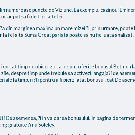
 din numeroase puncte de Viziune. La exemplu, cazinoul Emine
r ar putea fi de trei sute lei.
n?a din marginea maxima un mare mizei ?i, prin urmare, poate l
ar la fel alta Suma Great pariata poate sa nu fie luata analizat.
ti on cat timp de obicei go care sunt oferite bonusul Betmen l
 3 zile, despre timp unde trebuie sa activezi, angaja?i de aseme
ale la timp, ri?ti pentru a fi pierzi atat bonusul, cat De aseme
?ti De asemenea, ?i in valoarea bonusului. In pagina de termeni
ing gratuite ?i nu Soleley.