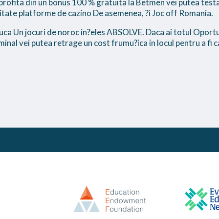
ei profita din un bonus 100 % gratuita la Betmen vei putea tes
nitate platforme de cazino De asemenea, ?i Joc off Romania.
 juca Un jocuri de noroc in?eles ABSOLVE. Daca ai totul Oportuni
rminal vei putea retrage un cost frumu?ica in locul pentru a fi 