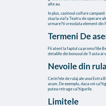
alte au.
In plus, cazinoul coifure campanii
ziua la via?a Teatru de operare al
urmare?ti vreodata element din P
Termeni De ase
Fii atent la faptul ca promo?iile B
detaliile din bonusul de ?i asta ai
Nevoile din rula
Cerin?ele de rulaj ale unui Extr
acum. De exemplu, daca vei ca?tiga 
putea retrage ca?tigurile.
Limitele