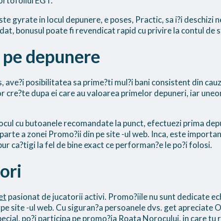
ortofoliul EGT.
ste gyrate in locul depunere, e poses, Practic, sa i?i deschizi n
idat, bonusul poate fi revendicat rapid cu privire la contul de 
e pe depunere
us, ave?i posibilitatea sa prime?ti mul?i bani consistent din ca
ilor cre?te dupa ei care au valoarea primelor depuneri, iar une
?i jocul cu butoanele recomandate la punct, efectuezi prima depu
parte a zonei Promo?ii din pe site -ul web. Inca, este important 
bur ca?tigi la fel de bine exact ce performan?e le po?i folosi.
ori
et
pasionat de jucatorii activi. Promo?iile nu sunt dedicate echi
 pe site -ul web. Cu siguran?a persoanele dvs. get apreciate
ecial, po?i participa pe promo?ia Roata Norocului, in care tu 