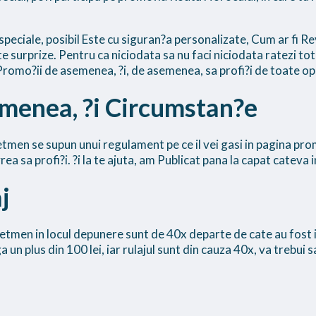
 speciale, posibil Este cu siguran?a personalizate, Cum ar fi R
te surprize. Pentru ca niciodata sa nu faci niciodata ratezi tot
romo?ii de asemenea, ?i, de asemenea, sa profi?i de toate op
menea, ?i Circumstan?e
etmen se supun unui regulament pe ce il vei gasi in pagina promo
 vrea sa profi?i. ?i la te ajuta, am Publicat pana la capat cateva
j
a Betmen in locul depunere sunt de 40x departe de cate au fos
un plus din 100 lei, iar rulajul sunt din cauza 40x, va trebui sa