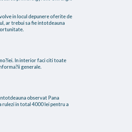
evolve in locul depunere oferite de
ul, ar trebui sa fie intotdeauna
ortunitate.
?iei. In interior faci citi toate
 informa?ii generale.
t intotdeauna observat Pana
 rulezi in total 4000 lei pentru a