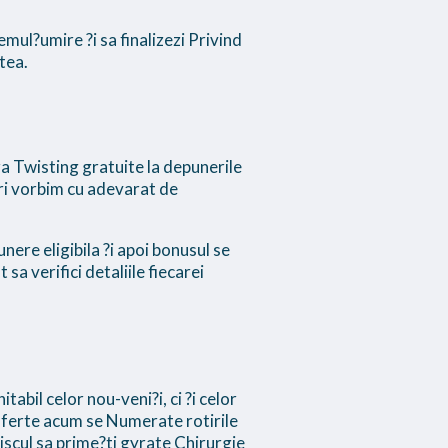
emul?umire ?i sa finalizezi Privind
stea.
uza Twisting gratuite la depunerile
ori vorbim cu adevarat de
nere eligibila ?i apoi bonusul se
sa verifici detaliile fiecarei
tabil celor nou-veni?i, ci ?i celor
 Oferte acum se Numerate rotirile
riscul sa prime?ti gyrate Chirurgie