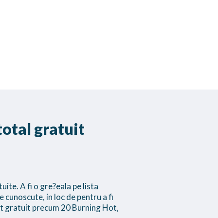
total gratuit
te. A fi o gre?eala pe lista
e cunoscute, in loc de pentru a fi
nt gratuit precum 20 Burning Hot,