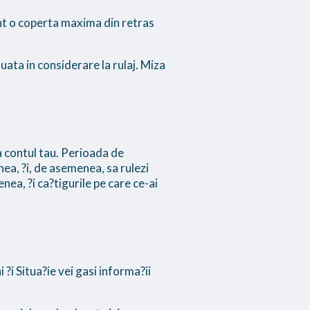
nt o coperta maxima din retras
uata in considerare la rulaj. Miza
a contul tau. Perioada de
nea, ?i, de asemenea, sa rulezi
nea, ?i ca?tigurile pe care ce-ai
 ?i Situa?ie vei gasi informa?ii