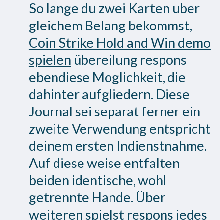
So lange du zwei Karten uber
gleichem Belang bekommst,
Coin Strike Hold and Win demo
spielen
übereilung respons
ebendiese Moglichkeit, die
dahinter aufgliedern. Diese
Journal sei separat ferner ein
zweite Verwendung entspricht
deinem ersten Indienstnahme.
Auf diese weise entfalten
beiden identische, wohl
getrennte Hande. Über
weiteren spielst respons jedes