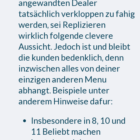
angewandten Dealer
tatsächlich verkloppen zu fahig
werden, sei Replizieren
wirklich folgende clevere
Aussicht. Jedoch ist und bleibt
die kunden bedenklich, denn
inzwischen alles von deiner
einzigen anderen Menu
abhangt. Beispiele unter
anderem Hinweise dafur:
Insbesondere in 8, 10 und
11 Beliebt machen