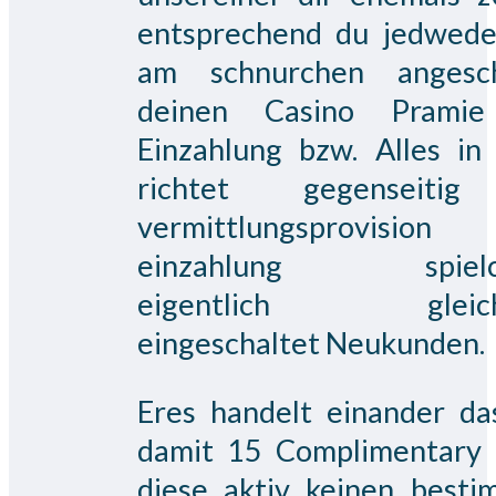
entsprechend du jedwede
am schnurchen angesch
deinen Casino Pramie
Einzahlung bzw. Alles in
richtet gegenseitig
vermittlungsprovision
einzahlung spielca
eigentlich gleich
eingeschaltet Neukunden.
Eres handelt einander da
damit 15 Complimentary S
diese aktiv keinen besti