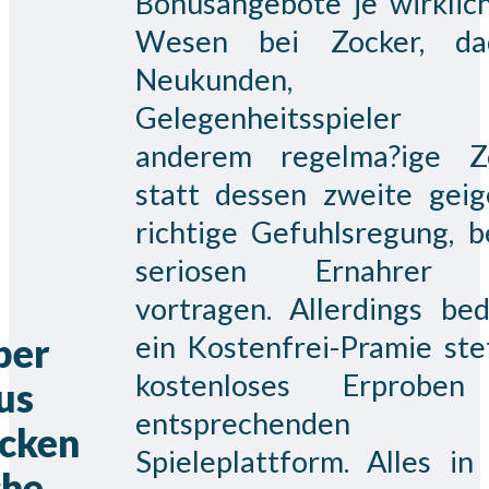
Bonusangebote je wirklic
Wesen bei Zocker, da
Neukunden,
Gelegenheitsspieler 
anderem regelma?ige Zo
statt dessen zweite geig
richtige Gefuhlsregung, 
seriosen Ernahrer 
vortragen. Allerdings be
ein Kostenfrei-Pramie ste
ber
kostenloses Erprobe
us
entsprechenden
icken
Spieleplattform. Alles in
he