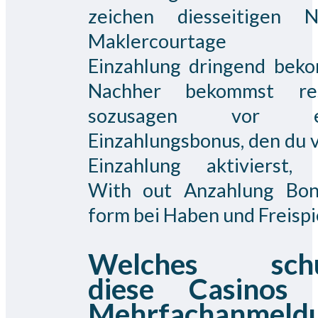
zeichen diesseitigen N
Maklercourtage b
Einzahlung dringend beko
Nachher bekommst re
sozusagen vor e
Einzahlungsbonus, den du v
Einzahlung aktivierst, 
With out Anzahlung Bon
form bei Haben und Freispi
Welches schu
diese Casinos 
Mehrfachanmeld