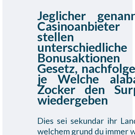
Jeglicher genan
Casinoanbieter
stellen
unterschiedliche
Bonusaktionen 
Gesetz, nachfolg
je Welche alab
Zocker den Sur
wiedergeben
Dies sei sekundar ihr Lan
welchem grund du immer w