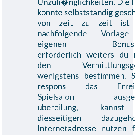
Unzuli�nglichkeiten. Die
konnte selbststandig gesc
von zeit zu zeit ist
nachfolgende Vorlag
eigenen Bonusc
erforderlich weiters du 
den Vermittlungsge
wenigstens bestimmen. S
respons das Erreic
Spielsalon ausgew
ubereilung, kanns
diesseitigen dazugeho
Internetadresse nutzen f