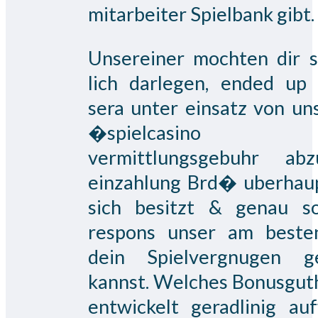
mitarbeiter Spielbank gibt.
Unsereiner mochten dir s
lich darlegen, ended up 
sera unter einsatz von u
�spielcasino
vermittlungsgebuhr abzu
einzahlung Brd� uberhaup
sich besitzt & genau s
respons unser am beste
dein Spielvergnugen g
kannst. Welches Bonusgut
entwickelt geradlinig au