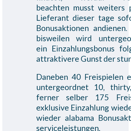
beachten musst weiters p
Lieferant dieser tage sof
Bonusaktionen andienen.
bisweilen wird untergeo
ein Einzahlungsbonus fol
attraktivere Gunst der stu
Daneben 40 Freispielen e
untergeordnet 10, thirty
ferner selber 175 Freis
exklusive Einzahlung wied
wieder alabama Bonusakt
serviceleistungen