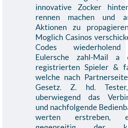
innovative Zocker hinte
rennen machen und a
Aktionen zu propagieren
Moglich Casinos verschick
Codes wiederholend
Eulersche zahl-Mail a 
registrierten Spieler & 
welche nach Partnerseite
Gesetz. Z. hd. Tester
uberwiegend das Verbi
und nachfolgende Bedienb
werten erstreben, e
gegenseitig der kle