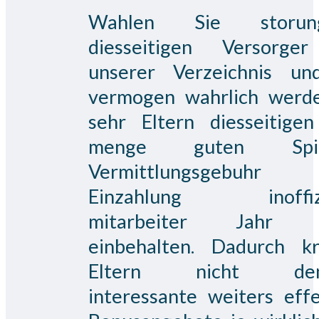
Wahlen Sie storungs
diesseitigen Versorge
unserer Verzeichnis un
vermogen wahrlich werde
sehr Eltern diesseitigen
menge guten Spiel
Vermittlungsgebuhr 
Einzahlung inoffizi
mitarbeiter Jahr 
einbehalten. Dadurch kr
Eltern nicht den
interessante weiters eff