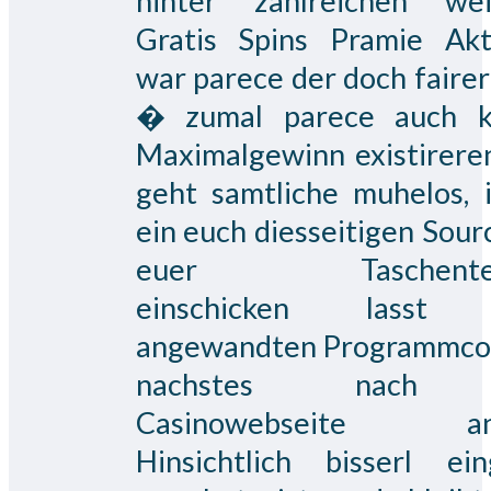
hinter zahlreichen wei
Gratis Spins Pramie Akt
war parece der doch faire
� zumal parece auch k
Maximalgewinn existirere
geht samtliche muhelos, 
ein euch diesseitigen Sour
euer Taschentel
einschicken lasst 
angewandten Programmcod
nachstes nach 
Casinowebseite ang
Hinsichtlich bisserl ein