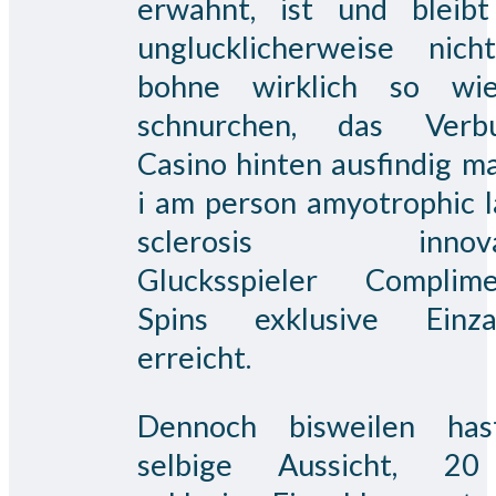
erwahnt, ist und bleibt
unglucklicherweise nich
bohne wirklich so w
schnurchen, das Verb
Casino hinten ausfindig m
i am person amyotrophic l
sclerosis innovat
Glucksspieler Complime
Spins exklusive Einza
erreicht.
Dennoch bisweilen ha
selbige Aussicht, 2