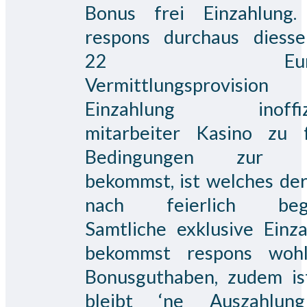
Bonus frei Einzahlung. 
respons durchaus diessei
22 Euron
Vermittlungsprovision
Einzahlung inoffizi
mitarbeiter Kasino zu f
Bedingungen zur R
bekommst, ist welches de
nach feierlich bege
Samtliche exklusive Einz
bekommst respons woh
Bonusguthaben, zudem is
bleibt ‘ne Auszahlun