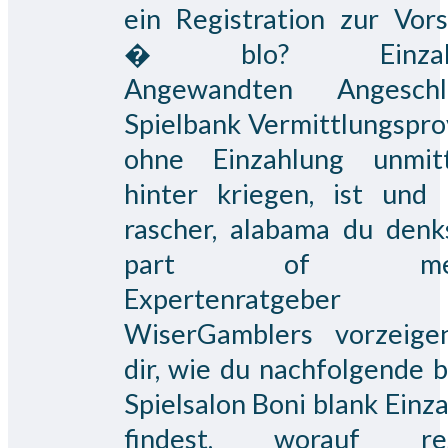
ein Registration zur Vors
� blo? Einzahl
Angewandten Angeschl
Spielbank Vermittlungspro
ohne Einzahlung unmitt
hinter kriegen, ist und 
rascher, alabama du denk
part of mei
Expertenratgeber d
WiserGamblers vorzeige
dir, wie du nachfolgende 
Spielsalon Boni blank Einz
findest, worauf res