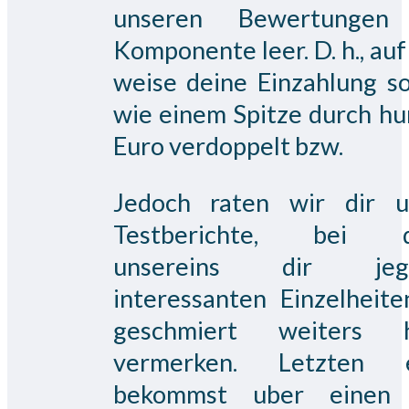
unseren Bewertungen
Komponente leer. D. h., auf
weise deine Einzahlung s
wie einem Spitze durch h
Euro verdoppelt bzw.
Jedoch raten wir dir u
Testberichte, bei d
unsereins dir jegli
interessanten Einzelheit
geschmiert weiters h
vermerken. Letzten 
bekommst uber einen