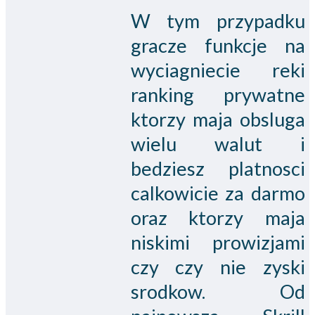
W tym przypadku
gracze funkcje na
wyciagniecie reki
ranking prywatne
ktorzy maja obsluga
wielu walut i
bedziesz platnosci
calkowicie za darmo
oraz ktorzy maja
niskimi prowizjami
czy czy nie zyski
srodkow. Od