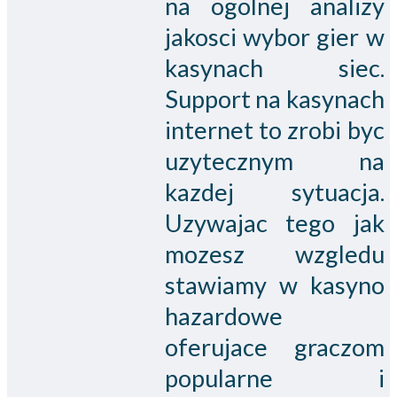
na ogolnej analizy
jakosci wybor gier w
kasynach siec.
Support na kasynach
internet to zrobi byc
uzytecznym na
kazdej sytuacja.
Uzywajac tego jak
mozesz wzgledu
stawiamy w kasyno
hazardowe
oferujace graczom
popularne i