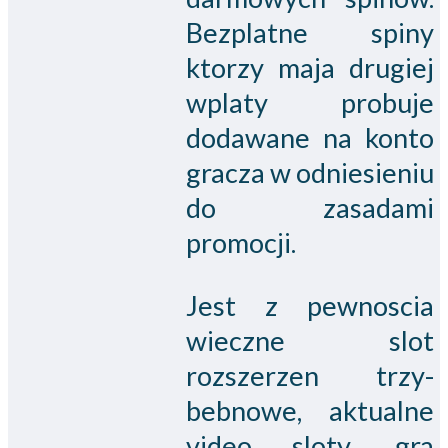
Bezplatne spiny
ktorzy maja drugiej
wplaty probuje
dodawane na konto
gracza w odniesieniu
do zasadami
promocji.
Jest z pewnoscia
wieczne slot
rozszerzen trzy-
bebnowe, aktualne
video sloty, gra