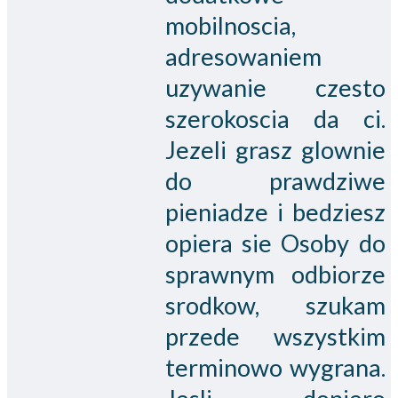
mobilnoscia,
adresowaniem
uzywanie czesto
szerokoscia da ci.
Jezeli grasz glownie
do prawdziwe
pieniadze i bedziesz
opiera sie Osoby do
sprawnym odbiorze
srodkow, szukam
przede wszystkim
terminowo wygrana.