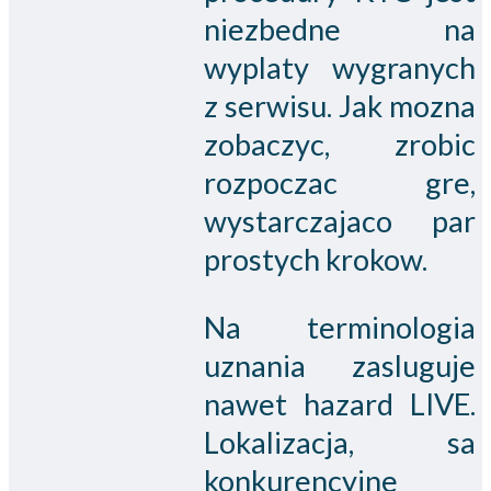
niezbedne na
wyplaty wygranych
z serwisu. Jak mozna
zobaczyc, zrobic
rozpoczac gre,
wystarczajaco par
prostych krokow.
Na terminologia
uznania zasluguje
nawet hazard LIVE.
Lokalizacja, sa
konkurencyjne