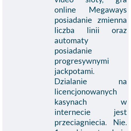
online Megaways
posiadanie zmienna
liczba linii oraz
automaty
posiadanie
progresywnymi
jackpotami.
Dzialanie na
licencjonowanych
kasynach w
internecie jest
przeciagniecia. Nie.