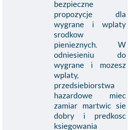
bezpieczne
propozycje dla
wygrane i wplaty
srodkow
pienieznych. W
odniesieniu do
wygrane i mozesz
wplaty,
przedsiebiorstwa
hazardowe miec
zamiar martwic sie
dobry i predkosc
ksiegowania