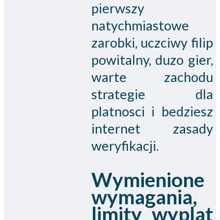
pierwszy
natychmiastowe
zarobki, uczciwy filip
powitalny, duzo gier,
warte zachodu
strategie dla
platnosci i bedziesz
internet zasady
weryfikacji.
Wymienione
wymagania,
limity wyplat