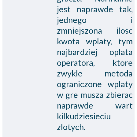
jest naprawde tak,
jednego i
zmniejszona ilosc
kwota wplaty, tym
najbardziej oplata
operatora, ktore
zwykle metoda
ograniczone wplaty
w gre musza zbierac
naprawde wart
kilkudziesieciu
zlotych.