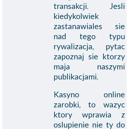
transakcji. Jesli
kiedykolwiek
zastanawiales sie
nad tego typu
rywalizacja, pytac
zapoznaj sie ktorzy
maja naszymi
publikacjami.
Kasyno online
zarobki, to wazyc
ktory wprawia z
oslupienie nie ty do