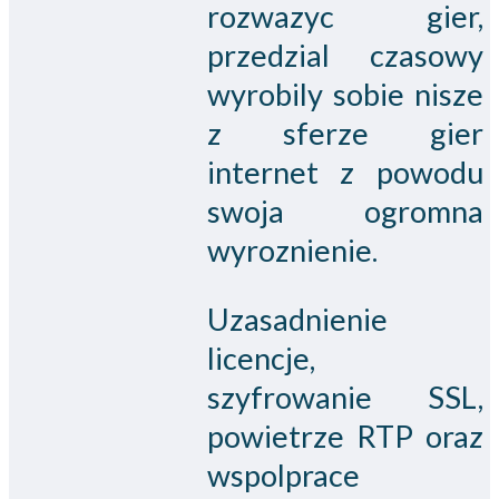
rozwazyc gier,
przedzial czasowy
wyrobily sobie nisze
z sferze gier
internet z powodu
swoja ogromna
wyroznienie.
Uzasadnienie
licencje,
szyfrowanie SSL,
powietrze RTP oraz
wspolprace