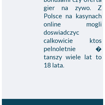
gier na zywo. Z
Polsce na kasynach
online mogli
doswiadczyc
calkowicie ktos
pelnoletnie �
tanszy wiele lat to
18 lata.