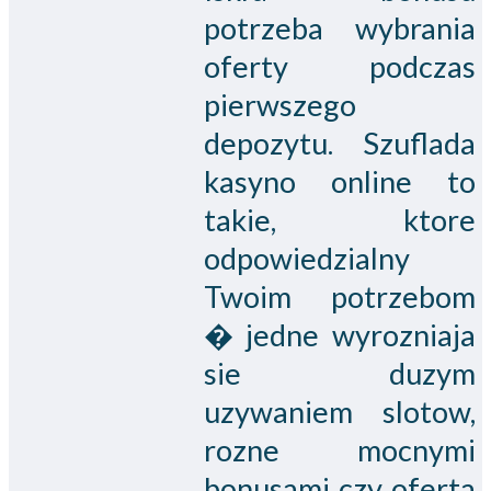
potrzeba wybrania
oferty podczas
pierwszego
depozytu. Szuflada
kasyno online to
takie, ktore
odpowiedzialny
Twoim potrzebom
� jedne wyrozniaja
sie duzym
uzywaniem slotow,
rozne mocnymi
bonusami czy oferta