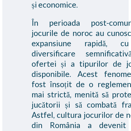
și economice.
În perioada post-comuni
jocurile de noroc au cunos
expansiune rapidă, 
diversificare semnificati
ofertei și a tipurilor de j
disponibile. Acest fenom
fost însoțit de o reglemen
mai strictă, menită să prot
jucătorii și să combată fr
Astfel, cultura jocurilor de 
din România a devenit