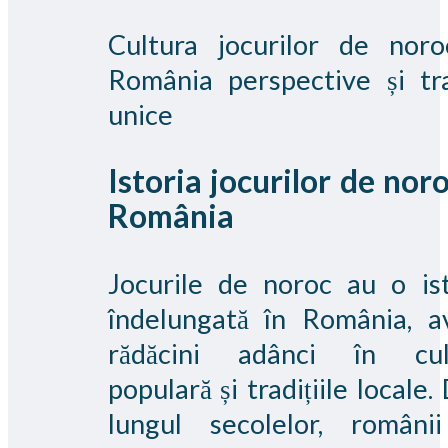
Cultura jocurilor de noro
România perspective și tra
unice
Istoria jocurilor de noro
România
Jocurile de noroc au o ist
îndelungată în România, a
rădăcini adânci în cul
populară și tradițiile locale.
lungul secolelor, români