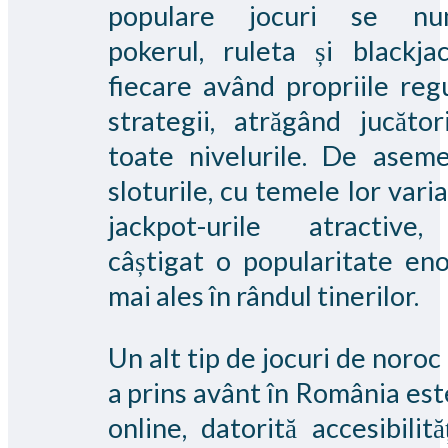
populare jocuri se nu
pokerul, ruleta și blackjac
fiecare având propriile regu
strategii, atrăgând jucăto
toate nivelurile. De aseme
sloturile, cu temele lor varia
jackpot-urile atractive
câștigat o popularitate en
mai ales în rândul tinerilor.
Un alt tip de jocuri de noroc
a prins avânt în România est
online, datorită accesibilităț