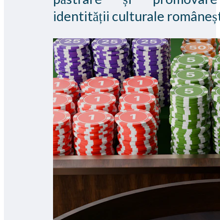
identității culturale româneșt