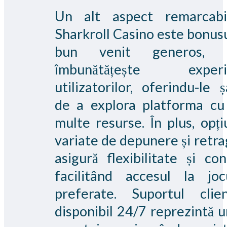
Un alt aspect remarcabi
Sharkroll Casino este bonus
bun venit generos, 
îmbunătățește experi
utilizatorilor, oferindu-le 
de a explora platforma cu
multe resurse. În plus, opți
variate de depunere și retr
asigură flexibilitate și con
facilitând accesul la jocu
preferate. Suportul clienț
disponibil 24/7 reprezintă u