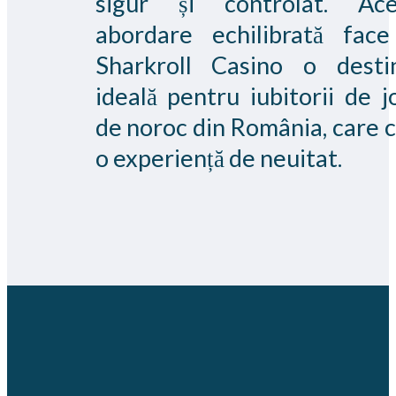
sigur și controlat. Ace
abordare echilibrată face
Sharkroll Casino o destin
ideală pentru iubitorii de j
de noroc din România, care 
o experiență de neuitat.