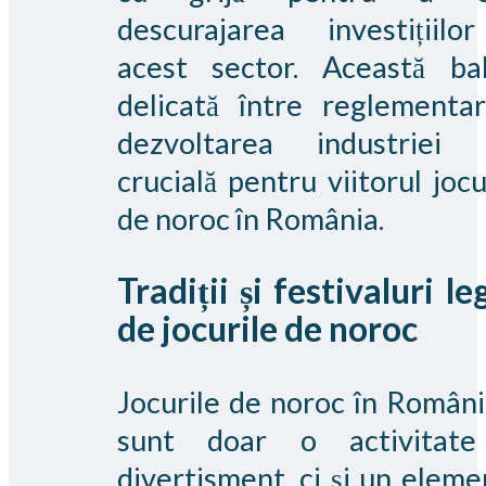
descurajarea investițiilo
acest sector. Această bal
delicată între reglementar
dezvoltarea industriei 
crucială pentru viitorul jocu
de noroc în România.
Tradiții și festivaluri le
de jocurile de noroc
Jocurile de noroc în Român
sunt doar o activitat
divertisment, ci și un eleme