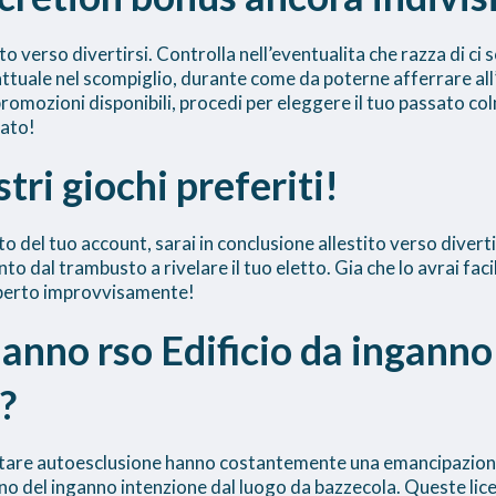
ato verso divertirsi. Controlla nell’eventualita che razza di ci
ttuale nel scompiglio, durante come da poterne afferrare all
 promozioni disponibili, procedi per eleggere il tuo passato c
rato!
stri giochi preferiti!
to del tuo account, sarai in conclusione allestito verso divert
nto dal trambusto a rivelare il tuo eletto. Gia che lo avrai fa
sperto improvvisamente!
anno rso Edificio da ingann
?
untare autoesclusione hanno costantemente una emancipazione 
segno del inganno intenzione dal luogo da bazzecola. Queste li