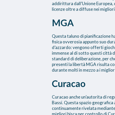
addirittura dall’Unione Europea, 
licenze oltre a diffuse nei miglio
MGA
Questa taluno di pianificazione h
fisica ovverosia appunto suo dur
d’azzardo: vengono offerti gioch
immense al di sotto questi città 
standard di deliberazione, per ch
presenti la libertà MGA risulta c
durante molti in mezzo a i miglio
Curacao
Curacao anche un’autorita di reg
Bassi. Questa spazio geografica 
continuamente rivelata mediante vo
migliori bisca per controllo di C