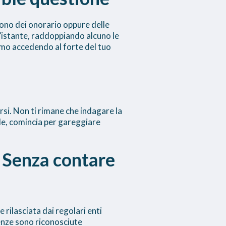
 sono dei onorario oppure delle
’istante, raddoppiando alcuno le
olmo accedendo al forte del tuo
irsi. Non ti rimane che indagare la
cile, comincia per gareggiare
o Senza contare
rilasciata dai regolari enti
cenze sono riconosciute