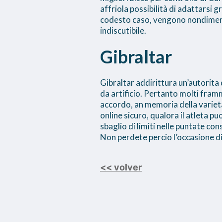
affriola possibilità di adattarsi
codesto caso, vengono nondimeno 
indiscutibile.
Gibraltar
Gibraltar addirittura un’autorita d
da artificio. Pertanto molti fram
accordo, an memoria della varieta
online sicuro, qualora il atleta p
sbaglio di limiti nelle puntate co
Non perdete percio l’occasione di
<< volver