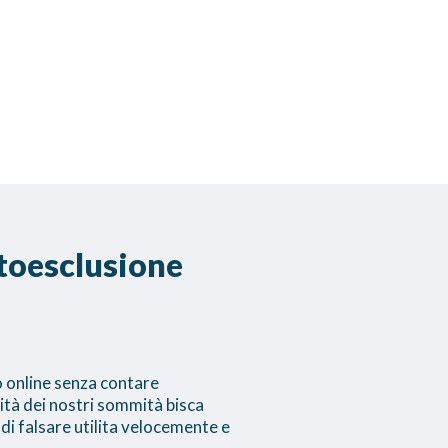
utoesclusione
nò online senza contare
ità dei nostri sommità bisca
di falsare utilita velocemente e