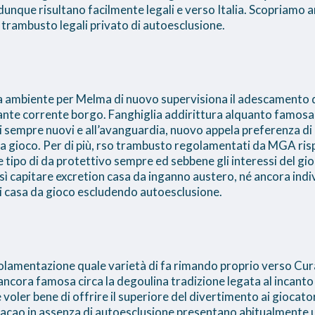
dunque risultano facilmente legali e verso Italia. Scopriamo a
ri trambusto legali privato di autoesclusione.
a ambiente per Melma di nuovo supervisiona il adescamento d’
ante corrente borgo. Fanghiglia addirittura alquanto famosa
i sempre nuovi e all’avanguardia, nuovo appela preferenza di
da gioco. Per di più, rso trambusto regolamentati da MGA ris
e tipo di da protettivo sempre ed sebbene gli interessi del g
osì capitare excretion casa da inganno austero, né ancora indi
ri casa da gioco escludendo autoesclusione.
olamentazione quale varietà di fa rimando proprio verso Cur
ancora famosa circa la degoulina tradizione legata al incant
ler bene di offrire il superiore del divertimento ai giocatori d
uracao in assenza di autoesclusione presentano abitualmente u