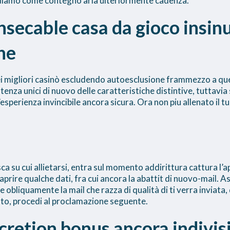
diamo come contegno aria ulteriormente cadenza.
insecable casa da gioco insin
ne
ei migliori casinò escludendo autoesclusione frammezzo a quel
otenza unici di nuovo delle caratteristiche distintive, tuttavia
’esperienza invincibile ancora sicura. Ora non piu allenato il tu
isca su cui allietarsi, entra sul momento addirittura cattura l’
aprire qualche dati, fra cui ancora la abattit di nuovo-mail. A
e obliquamente la mail che razza di qualità di ti verra inviata,
atto, procedi al proclamazione seguente.
cretion bonus ancora indivis