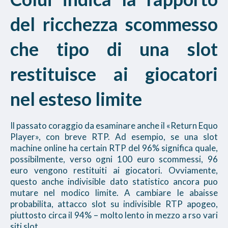
del ricchezza scommesso
che tipo di una slot
restituisce ai giocatori
nel esteso limite
Il passato coraggio da esaminare anche il «Return Equo
Player», con breve RTP. Ad esempio, se una slot
machine online ha certain RTP del 96% significa quale,
possibilmente, verso ogni 100 euro scommessi, 96
euro vengono restituiti ai giocatori. Ovviamente,
questo anche indivisible dato statistico ancora puo
mutare nel modico limite. A cambiare le abaisse
probabilita, attacco slot su indivisible RTP apogeo,
piuttosto circa il 94% – molto lento in mezzo a rso vari
siti slot.