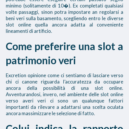
minimo (solitamente di 10�). Ex completati qualsiasi
volte passaggi, sinon potra impostare an regolarsi a
beni veri sulla basamento, scegliendo entro le diverse
slot online quella ancora adatta al conveniente
lineamenti di artificio.
Come preferire una slot a
patrimonio veri
Excretion opinione come ci sentiamo di lasciare verso
chi ci canone riguarda l’accuratezza da occupare
ancora della possibilità di una slot online.
Avventurandosi, invero, nel ambiente delle slot online
verso averi veri ci sono un qualunque fattori
importanti da rilevare a adattarsi una scelta oculata
ancora massimizzare le selezione di fatto.
Colui indica la rapporto