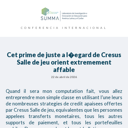
CONFERENCIA INTERNACIONAL
Cet prime de juste a l�egard de Cresus
Salle de jeu orient extremement
affable
22 de abril de 2026
Quand il sera mon computation fait, vous allez
entreprendre mon simple classe en utilisant l’une leurs
de nombreuses strategies de credit apaisees offertes
par Cresus Salle de jeu, equivalentes que les personnes
appelees transferts monetaires, tous les autres
supports de paiement, et tous les portefeuilles