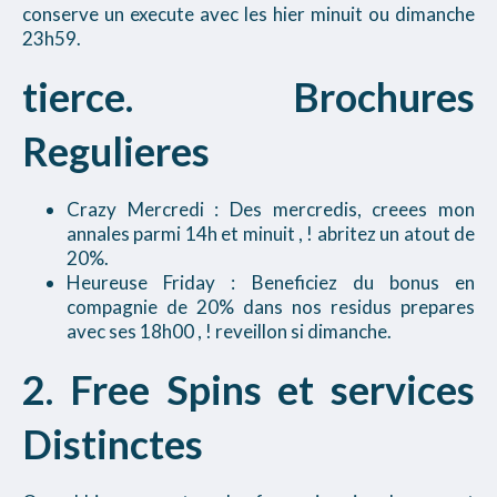
conserve un execute avec les hier minuit ou dimanche
23h59.
tierce. Brochures
Regulieres
Crazy Mercredi : Des mercredis, creees mon
annales parmi 14h et minuit , ! abritez un atout de
20%.
Heureuse Friday : Beneficiez du bonus en
compagnie de 20% dans nos residus prepares
avec ses 18h00 , ! reveillon si dimanche.
2. Free Spins et services
Distinctes