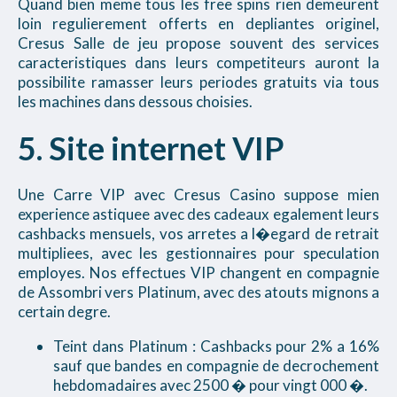
Quand bien meme tous les free spins rien demeurent
loin regulierement offerts en depliantes originel,
Cresus Salle de jeu propose souvent des services
caracteristiques dans leurs competiteurs auront la
possibilite ramasser leurs periodes gratuits via tous
les machines dans dessous choisies.
5. Site internet VIP
Une Carre VIP avec Cresus Casino suppose mien
experience astiquee avec des cadeaux egalement leurs
cashbacks mensuels, vos arretes a l�egard de retrait
multipliees, avec les gestionnaires pour speculation
employes. Nos effectues VIP changent en compagnie
de Assombri vers Platinum, avec des atouts mignons a
certain degre.
Teint dans Platinum : Cashbacks pour 2% a 16%
sauf que bandes en compagnie de decrochement
hebdomadaires avec 2500 � pour vingt 000 �.