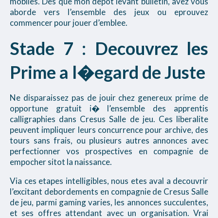
mobiles. Des que mon depot levant bulletin, avez vous
aborde vers l’ensemble des jeux ou eprouvez
commencer pour jouer d’emblee.
Stade 7 : Decouvrez les
Prime a l�egard de Juste
Ne disparaissez pas de jouir chez genereux prime de
opportune gratuit i� l’ensemble des apprentis
calligraphies dans Cresus Salle de jeu. Ces liberalite
peuvent impliquer leurs concurrence pour archive, des
tours sans frais, ou plusieurs autres annonces avec
perfectionner vos prospectives en compagnie de
empocher sitot la naissance.
Via ces etapes intelligibles, nous etes aval a decouvrir
l’excitant debordements en compagnie de Cresus Salle
de jeu, parmi gaming varies, les annonces succulentes,
et ses offres attendant avec un organisation. Vrai