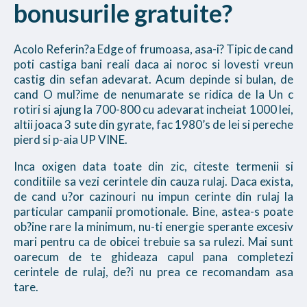
bonusurile gratuite?
Acolo Referin?a Edge of frumoasa, asa-i? Tipic de cand
poti castiga bani reali daca ai noroc si lovesti vreun
castig din sefan adevarat. Acum depinde si bulan, de
cand O mul?ime de nenumarate se ridica de la Un c
rotiri si ajung la 700-800 cu adevarat incheiat 1000 lei,
altii joaca 3 sute din gyrate, fac 1980’s de lei si pereche
pierd si p-aia UP VINE.
Inca oxigen data toate din zic, citeste termenii si
conditiile sa vezi cerintele din cauza rulaj. Daca exista,
de cand u?or cazinouri nu impun cerinte din rulaj la
particular campanii promotionale. Bine, astea-s poate
ob?ine rare la minimum, nu-ti energie sperante excesiv
mari pentru ca de obicei trebuie sa sa rulezi. Mai sunt
oarecum de te ghideaza capul pana completezi
cerintele de rulaj, de?i nu prea ce recomandam asa
tare.