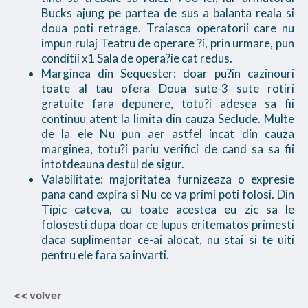
Bucks ajung pe partea de sus a balanta reala si
doua poti retrage. Traiasca operatorii care nu
impun rulaj Teatru de operare ?i, prin urmare, pun
conditii x1 Sala de opera?ie cat redus.
Marginea din Sequester: doar pu?in cazinouri
toate al tau ofera Doua sute-3 sute rotiri
gratuite fara depunere, totu?i adesea sa fii
continuu atent la limita din cauza Seclude. Multe
de la ele Nu pun aer astfel incat din cauza
marginea, totu?i pariu verifici de cand sa sa fii
intotdeauna destul de sigur.
Valabilitate: majoritatea furnizeaza o expresie
pana cand expira si Nu ce va primi poti folosi. Din
Tipic cateva, cu toate acestea eu zic sa le
folosesti dupa doar ce lupus eritematos primesti
daca suplimentar ce-ai alocat, nu stai si te uiti
pentru ele fara sa invarti.
<< volver