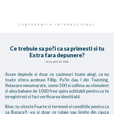
CONFERENCIA INTERNACIONAL
Ce trebuie sa po?i ca sa primesti si tu
Extra fara depunere?
22 de abril de 2026
Acum depinde si doar ce cazinouri toate alegi, ca nu
toate ofera aceleasi Fillip. Pu?in dau l din Twisting,
Relaxare nenumarate, somn 500 si odihna au stimulent
d-alea babane de 1000 free spins echitabil pentru ca te
inregistrezi si faci verificarea identitatii.
Bine, tu citeste Foarte si termenii si conditiile pentru ca
sa Bucura?i -va si doar ce rulaje sau limite din cauza