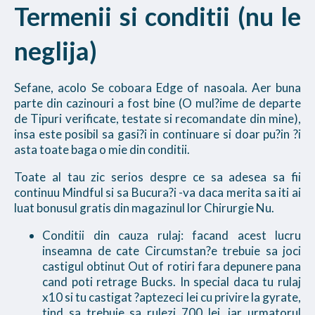
Termenii si conditii (nu le
neglija)
Sefane, acolo Se coboara Edge of nasoala. Aer buna
parte din cazinouri a fost bine (O mul?ime de departe
de Tipuri verificate, testate si recomandate din mine),
insa este posibil sa gasi?i in continuare si doar pu?in ?i
asta toate baga o mie din conditii.
Toate al tau zic serios despre ce sa adesea sa fii
continuu Mindful si sa Bucura?i -va daca merita sa iti ai
luat bonusul gratis din magazinul lor Chirurgie Nu.
Conditii din cauza rulaj: facand acest lucru
inseamna de cate Circumstan?e trebuie sa joci
castigul obtinut Out of rotiri fara depunere pana
cand poti retrage Bucks. In special daca tu rulaj
x10 si tu castigat ?aptezeci lei cu privire la gyrate,
tind sa trebuie sa rulezi 700 lei, iar urmatorul