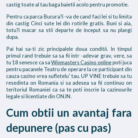
castig toate al tau baga baietii acolo pentru promotie.
Pentru ca parca Bucura?i -va de cand faci lei si tu limita
din castig Cinci sute lei din rotirile gratis. Buni si aia,
totu?i macar sa stii departe de inceput sa nu plangi
dupa.
Pai hai sa-ti zic principalele doua conditii. In timpul
primul rand trebuie sa sa fii intr -adevar grav, vere, sa
tu 18 senesce ca sa
Winmasters Casino online
poti juca
pentru pacanele Teatru de operare la ce participant din
cauza cazino vrea sufletelu’ tau. UP VINE trebuie sa tu
resedinta on Romania si sa adesea sa fii continuu on
teritoriul Romaniei ca sa te poti inscrie la cazinourile
legale si licentiate din ONJN.
Cum obtii un avantaj fara
depunere (pas cu pas)