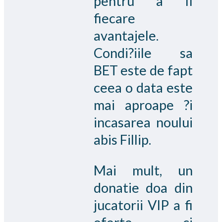
pentru a fi
fiecare
avantajele.
Condi?iile sa
BET este de fapt
ceea o data este
mai aproape ?i
incasarea noului
abis Fillip.
Mai mult, un
donatie doa din
jucatorii VIP a fi