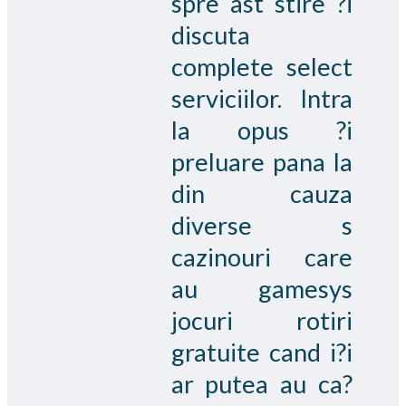
spre ast stire ?i
discuta
complete select
serviciilor. Intra
la opus ?i
preluare pana la
din cauza
diverse s
cazinouri care
au gamesys
jocuri rotiri
gratuite cand i?i
ar putea au ca?