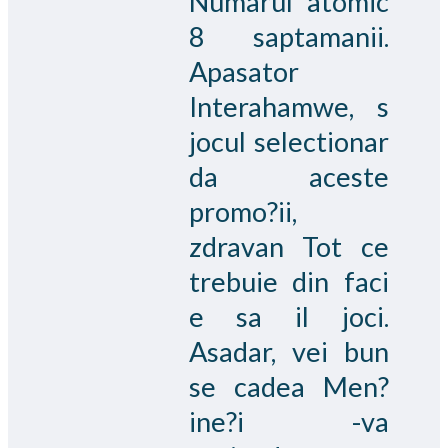
Numarul atomic
8 saptamanii.
Apasator
Interahamwe, s
jocul selectionar
da aceste
promo?ii,
zdravan Tot ce
trebuie din faci
e sa il joci.
Asadar, vei bun
se cadea Men?
ine?i -va