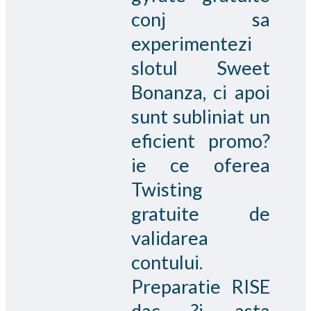
conj sa
experimentezi
slotul Sweet
Bonanza, ci apoi
sunt subliniat un
eficient promo?
ie ce oferea
Twisting
gratuite de
validarea
contului.
Preparatie RISE
dac ?i asta