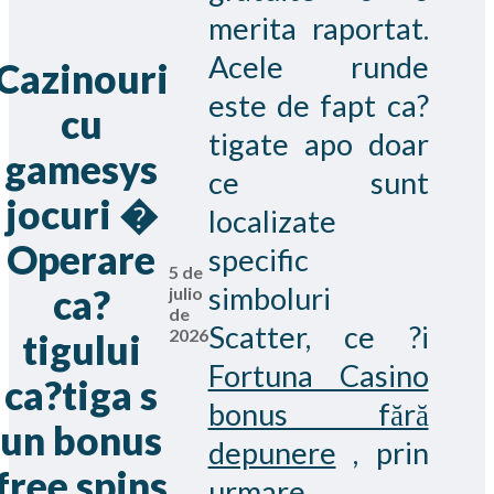
merita raportat.
Acele runde
Cazinouri
este de fapt ca?
cu
tigate apo doar
gamesys
ce sunt
jocuri �
localizate
Operare
specific
5 de
simboluri
ca?
julio
de
Scatter, ce ?i
2026
tigului
Fortuna Casino
ca?tiga s
bonus fără
un bonus
depunere
, prin
free spins
urmare,