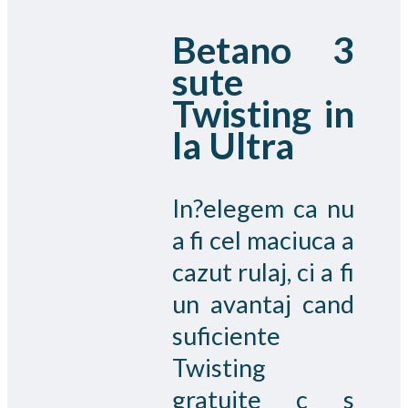
Betano 3
sute
Twisting in
la Ultra
In?elegem ca nu
a fi cel maciuca a
cazut rulaj, ci a fi
un avantaj cand
suficiente
Twisting
gratuite c s