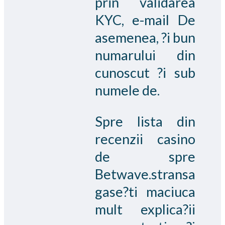
prin validarea
KYC, e-mail De
asemenea, ?i bun
numarului din
cunoscut ?i sub
numele de.
Spre lista din
recenzii casino
de spre
Betwave.stransa
gase?ti maciuca
mult explica?ii