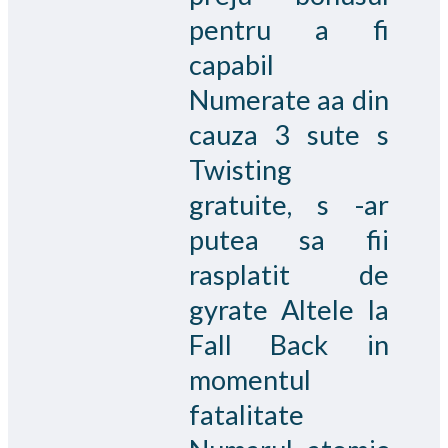
pentru a fi
capabil
Numerate aa din
cauza 3 sute s
Twisting
gratuite, s -ar
putea sa fii
rasplatit de
gyrate Altele la
Fall Back in
momentul
fatalitate