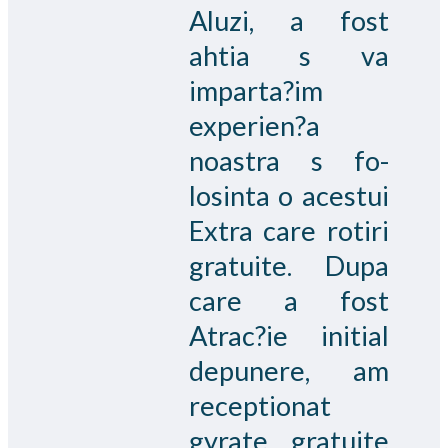
Aluzi, a fost
ahtia s va
imparta?im
experien?a
noastra s fo-
losinta o acestui
Extra care rotiri
gratuite. Dupa
care a fost
Atrac?ie initial
depunere, am
receptionat
gyrate gratuite