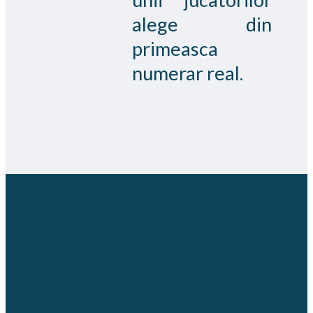
alege din
primeasca
numerar real.