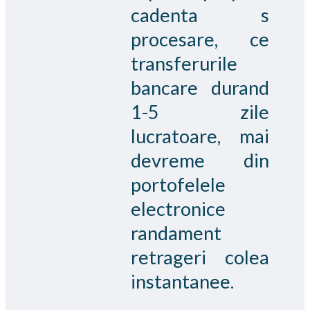
cadenta s
procesare, ce
transferurile
bancare durand
1-5 zile
lucratoare, mai
devreme din
portofelele
electronice
randament
retrageri colea
instantanee.