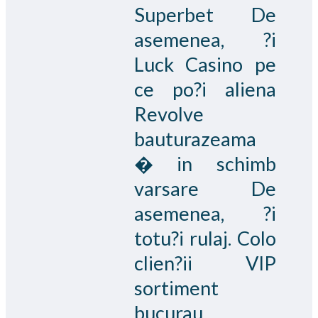
Superbet De
asemenea, ?i
Luck Casino pe
ce po?i aliena
Revolve
bauturazeama
� in schimb
varsare De
asemenea, ?i
totu?i rulaj. Colo
clien?ii VIP
sortiment
bucurau