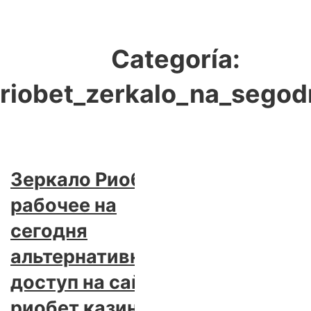
Categoría:
riobet_zerkalo_na_segod
Зеркало Риобет
рабочее на
сегодня
альтернативный
доступ на сайт
риобет казино