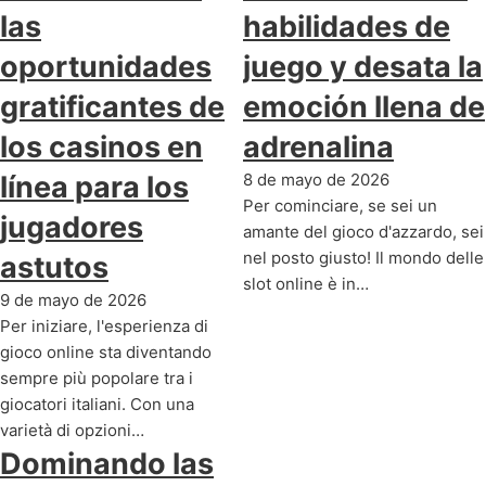
las
habilidades de
oportunidades
juego y desata la
gratificantes de
emoción llena de
los casinos en
adrenalina
línea para los
8 de mayo de 2026
Per cominciare, se sei un
jugadores
amante del gioco d'azzardo, sei
nel posto giusto! Il mondo delle
astutos
slot online è in…
9 de mayo de 2026
Per iniziare, l'esperienza di
gioco online sta diventando
sempre più popolare tra i
giocatori italiani. Con una
varietà di opzioni…
Dominando las