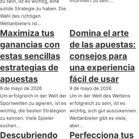
informiert zu sein.…
zu sein, ist es wichtig, eine
solide Strategie zu haben. Die
Wahl des richtigen
Wettanbieters ist…
Maximiza tus
Domina el arte
ganancias con
de las apuestas:
estas sencillas
consejos para
estrategias de
una experiencia
apuestas
fácil de usar
9 de mayo de 2026
9 de mayo de 2026
Um erfolgreich in der Welt der
Um in der Welt des Wettens
Sportwetten zu agieren, ist es
erfolgreich zu sein, ist es
wichtig, die besten Strategien
wichtig, sich gut auszukennen.
zu kennen. Viele Spieler
Wettanbieter gibt es viele,
suchen…
aber…
Descubriendo
Perfecciona tus