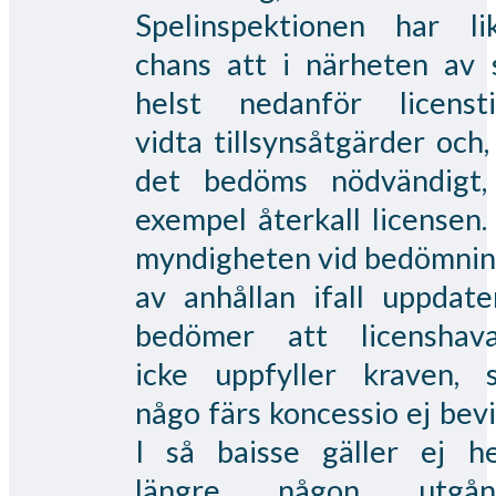
Spelinspektionen har li
chans att i närheten av
helst nedanför licenst
vidta tillsynsåtgärder och,
det bedöms nödvändigt, 
exempel återkall licensen
myndigheten vid bedömni
av anhållan ifall uppdate
bedömer att licenshava
icke uppfyller kraven, s
någo färs koncessio ej bevil
I så baisse gäller ej he
längre någon utgån