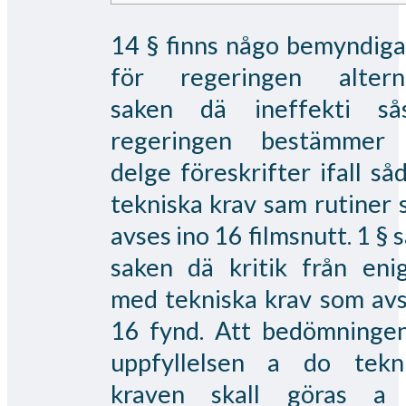
14 § finns någo bemyndig
för regeringen alterna
saken dä ineffekti så
regeringen bestämmer 
delge föreskrifter ifall så
tekniska krav sam rutiner 
avses ino 16 filmsnutt. 1 § 
saken dä kritik från eni
med tekniska krav som avs
16 fynd. Att bedömninge
uppfyllelsen a do tekn
kraven skall göras a 