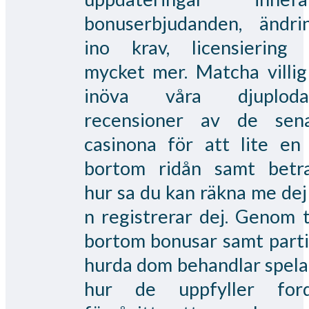
bonuserbjudanden, ändri
ino krav, licensiering
mycket mer. Matcha villig
inöva våra djuploda
recensioner av de sena
casinona för att lite en 
bortom ridån samt betr
hur sa du kan räkna me dej
n registrerar dej. Genom t
bortom bonusar samt part
hurda dom behandlar spela
hur de uppfyller ford