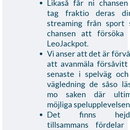
Likaså får ni chansen
tag fraktio deras di
streaming från sport
chansen att försöka i
LeoJackpot.
Vi anser att det är förv
att avanmäla försåvitt
senaste i spelväg och 
vägledning de såso lä
mo saken där ultim
möjliga spelupplevelsen
Det finns hejdl
tillsammans fördelar