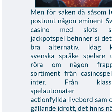
Men för saken dä såsom l
postumt någon eminent S
casino med slots s
jackpotspel befinner si det
bra alternativ. Idag k
svenska språke spelare 
röra om någon frapp
sortiment från casinospe
inter. Från klassi
spelautomater 
actionfyllda livebord sam 
gällande idrott, det finns n