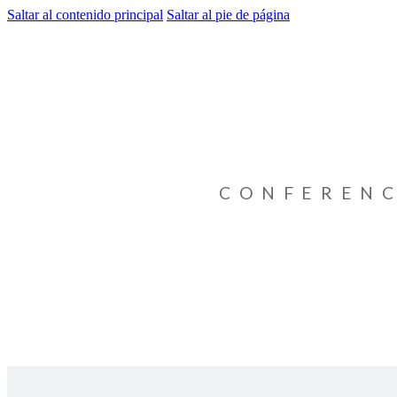
Saltar al contenido principal
Saltar al pie de página
CONFERENC