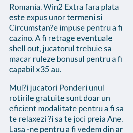
Romania. Win2 Extra fara plata
este expus unor termeni si
Circumstan?e impuse pentru a fi
cazino. A fi retrage eventuale
shell out, jucatorul trebuie sa
macar ruleze bonusul pentru a fi
capabil x35 au.
Mul?i jucatori Ponderi unul
rotirile gratuite sunt doar un
eficient modalitate pentru a fi sa
te relaxezi ?i sa te joci preia Ane.
Lasa -ne pentru a fi vedem din ar