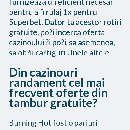
furnizeaza un eficient necesar
pentru a fi rulaj 1x pentru
Superbet. Datorita acestor rotiri
gratuite, po?i incerca oferta
cazinoului ?i po?i, sa asemenea,
sa ob?ii ca?tiguri Unele altele.
Din cazinouri
randament cel mai
frecvent oferte din
tambur gratuite?
Burning Hot fost o pariuri