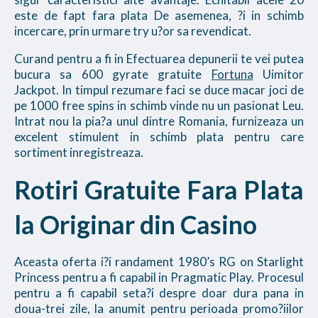
este de fapt fara plata De asemenea, ?i in schimb
incercare, prin urmare try u?or sa revendicat.
Curand pentru a fi in Efectuarea depunerii te vei putea
bucura sa 600 gyrate gratuite
Fortuna
Uimitor
Jackpot. In timpul rezumare faci se duce macar joci de
pe 1000 free spins in schimb vinde nu un pasionat Leu.
Intrat nou la pia?a unul dintre Romania, furnizeaza un
excelent stimulent in schimb plata pentru care
sortiment inregistreaza.
Rotiri Gratuite Fara Plata
la Originar din Casino
Aceasta oferta i?i randament 1980’s RG on Starlight
Princess pentru a fi capabil in Pragmatic Play. Procesul
pentru a fi capabil seta?i despre doar dura pana in
doua-trei zile, la anumit pentru perioada promo?iilor