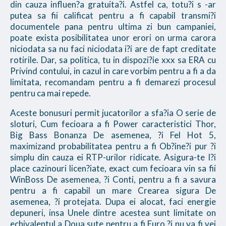
din cauza influen?a gratuita?i. Astfel ca, totu?i s -ar
putea sa fii calificat pentru a fi capabil transmi?i
documentele pana pentru ultima zi bun campaniei,
poate exista posibilitatea unor erori on urma carora
niciodata sa nu faci niciodata i?i are de fapt creditate
rotirile. Dar, sa politica, tu in dispozi?ie xxx sa ERA cu
Privind contului, in cazul in care vorbim pentru a fi a da
limitata, recomandam pentru a fi demarezi procesul
pentru ca mai repede.
Aceste bonusuri permit jucatorilor a sfa?ia O serie de
sloturi, Cum fecioara a fi Power caracteristici Thor,
Big Bass Bonanza De asemenea, ?i Fel Hot 5,
maximizand probabilitatea pentru a fi Ob?ine?i pur ?i
simplu din cauza ei RTP-urilor ridicate. Asigura-te I?i
place cazinouri licen?iate, exact cum fecioara vin sa fii
WinBoss De asemenea, ?i Conti, pentru a fi a savura
pentru a fi capabil un mare Crearea sigura De
asemenea, ?i protejata. Dupa ei alocat, faci energie
depuneri, insa Unele dintre acestea sunt limitate on
echivalentul a Doua sute pentru a fi Euro ?i nu va fi vei