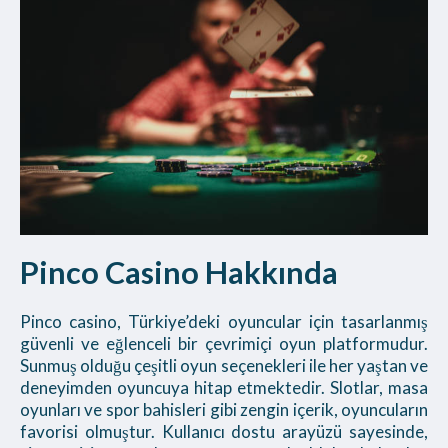
Pinco Casino Hakkında
Pinco casino, Türkiye’deki oyuncular için tasarlanmış
güvenli ve eğlenceli bir çevrimiçi oyun platformudur.
Sunmuş olduğu çeşitli oyun seçenekleri ile her yaştan ve
deneyimden oyuncuya hitap etmektedir. Slotlar, masa
oyunları ve spor bahisleri gibi zengin içerik, oyuncuların
favorisi olmuştur. Kullanıcı dostu arayüzü sayesinde,