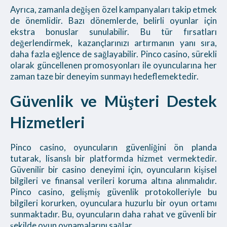
Ayrıca, zamanla değişen özel kampanyaları takip etmek
de önemlidir. Bazı dönemlerde, belirli oyunlar için
ekstra bonuslar sunulabilir. Bu tür fırsatları
değerlendirmek, kazançlarınızı artırmanın yanı sıra,
daha fazla eğlence de sağlayabilir. Pinco casino, sürekli
olarak güncellenen promosyonları ile oyuncularına her
zaman taze bir deneyim sunmayı hedeflemektedir.
Güvenlik ve Müşteri Destek
Hizmetleri
Pinco casino, oyuncuların güvenliğini ön planda
tutarak, lisanslı bir platformda hizmet vermektedir.
Güvenilir bir casino deneyimi için, oyuncuların kişisel
bilgileri ve finansal verileri koruma altına alınmalıdır.
Pinco casino, gelişmiş güvenlik protokolleriyle bu
bilgileri korurken, oyunculara huzurlu bir oyun ortamı
sunmaktadır. Bu, oyuncuların daha rahat ve güvenli bir
şekilde oyun oynamalarını sağlar.