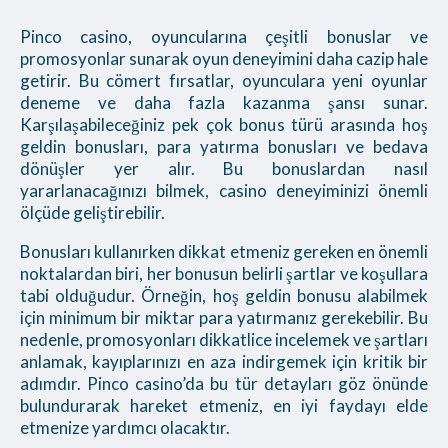
Pinco casino, oyuncularına çeşitli bonuslar ve
promosyonlar sunarak oyun deneyimini daha cazip hale
getirir. Bu cömert fırsatlar, oyunculara yeni oyunlar
deneme ve daha fazla kazanma şansı sunar.
Karşılaşabileceğiniz pek çok bonus türü arasında hoş
geldin bonusları, para yatırma bonusları ve bedava
dönüşler yer alır. Bu bonuslardan nasıl
yararlanacağınızı bilmek, casino deneyiminizi önemli
ölçüde geliştirebilir.
Bonusları kullanırken dikkat etmeniz gereken en önemli
noktalardan biri, her bonusun belirli şartlar ve koşullara
tabi olduğudur. Örneğin, hoş geldin bonusu alabilmek
için minimum bir miktar para yatırmanız gerekebilir. Bu
nedenle, promosyonları dikkatlice incelemek ve şartları
anlamak, kayıplarınızı en aza indirgemek için kritik bir
adımdır. Pinco casino’da bu tür detayları göz önünde
bulundurarak hareket etmeniz, en iyi faydayı elde
etmenize yardımcı olacaktır.