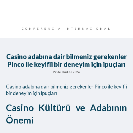
CONFERENCIA INTERNACIONAL
Casino adabına dair bilmeniz gerekenler
Pinco ile keyifli bir deneyim için ipuçları
22 de abril de 2026
Casino adabına dair bilmeniz gerekenler Pinco ile keyifli
bir deneyim için ipuçları
Casino Kültürü ve Adabının
Önemi