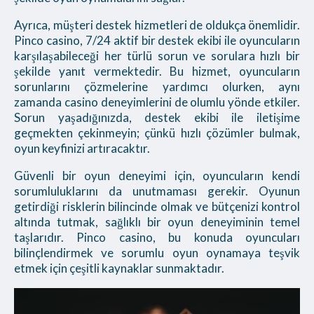
Ayrıca, müşteri destek hizmetleri de oldukça önemlidir.
Pinco casino, 7/24 aktif bir destek ekibi ile oyuncuların
karşılaşabileceği her türlü sorun ve sorulara hızlı bir
şekilde yanıt vermektedir. Bu hizmet, oyuncuların
sorunlarını çözmelerine yardımcı olurken, aynı
zamanda casino deneyimlerini de olumlu yönde etkiler.
Sorun yaşadığınızda, destek ekibi ile iletişime
geçmekten çekinmeyin; çünkü hızlı çözümler bulmak,
oyun keyfinizi artıracaktır.
Güvenli bir oyun deneyimi için, oyuncuların kendi
sorumluluklarını da unutmaması gerekir. Oyunun
getirdiği risklerin bilincinde olmak ve bütçenizi kontrol
altında tutmak, sağlıklı bir oyun deneyiminin temel
taşlarıdır. Pinco casino, bu konuda oyuncuları
bilinçlendirmek ve sorumlu oyun oynamaya teşvik
etmek için çeşitli kaynaklar sunmaktadır.