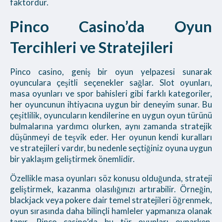
faktördür.
Pinco Casino’da Oyun
Tercihleri ve Stratejileri
Pinco casino, geniş bir oyun yelpazesi sunarak
oyunculara çeşitli seçenekler sağlar. Slot oyunları,
masa oyunları ve spor bahisleri gibi farklı kategoriler,
her oyuncunun ihtiyacına uygun bir deneyim sunar. Bu
çeşitlilik, oyuncuların kendilerine en uygun oyun türünü
bulmalarına yardımcı olurken, aynı zamanda stratejik
düşünmeyi de teşvik eder. Her oyunun kendi kuralları
ve stratejileri vardır, bu nedenle seçtiğiniz oyuna uygun
bir yaklaşım geliştirmek önemlidir.
Özellikle masa oyunları söz konusu olduğunda, strateji
geliştirmek, kazanma olasılığınızı artırabilir. Örneğin,
blackjack veya pokere dair temel stratejileri öğrenmek,
oyun sırasında daha bilinçli hamleler yapmanıza olanak
tanır. Pinco casino’da bu tür oyunları oynarken,