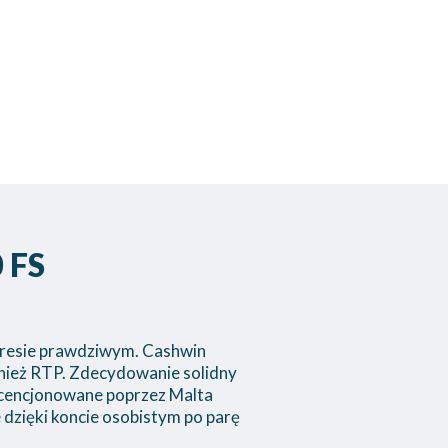
0 FS
kresie prawdziwym. Cashwin
wnież RTP. Zdecydowanie solidny
Licencjonowane poprzez Malta
dzięki koncie osobistym po parę