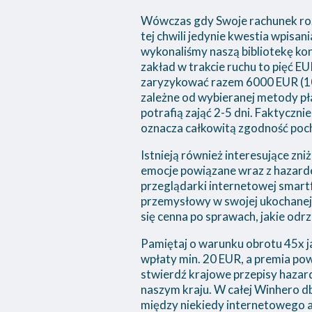
Wówczas gdy Swoje rachunek roz
tej chwili jedynie kwestia wpisa
wykonaliśmy naszą bibliotekę ko
zakład w trakcie ruchu to pięć 
zaryzykować razem 6000 EUR (100 
zależne od wybieranej metody pła
potrafią zająć 2-5 dni. Faktyczn
oznacza całkowitą zgodność poch
Istnieją również interesujące zn
emocje powiązane wraz z hazarde
przeglądarki internetowej smartf
przemysłowy w swojej ukochanej g
się cenna po sprawach, jakie odr
Pamiętaj o warunku obrotu 45x ja
wpłaty min. 20 EUR, a premia po
stwierdź krajowe przepisy hazar
naszym kraju. W całej Winhero 
między niekiedy internetowego 