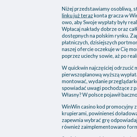
Niżej przedstawiamy osobliwą, s
linku już teraz
konta gracza w Wi
owo, aby Swoje wypłaty były real
Wpłacaj nakłady dobrze oraz cał
dostępnych na polskim rynku. Za
płatniczych, dzisiejszych portmo
naszej ofercie oczekuje w Cię 
poprzez uciechy sowie, aż po rea
W quickwin najczęściej odrzucić
pierwszoplanową wyższą wypłatą 
montować, wydanie przeglądarko
spowiadać uwagi pochodzące z pa
Własny? W polsce pojawił bacznoś
WinWin casino kod promocyjny za
krupierami, powinieneś doładowa
zapewnia wybrać grę odpowiadają
również zaimplementowano form