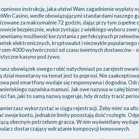
topniowo instrukcję, jaka ułatwi Wam zagadnienie wypłaty
nWin Casino, wedle obowiązującymi standardami naszego g
izowane za maksymalnie 72 godzin, dając przy tym zupełne o
kowicie bezpiecznie, wykorzystując z wielkiego wyboru zwer
pewniamy możliwość korzystania z perfekcyjnych przelewów 
netek elektronicznych, kryptowalut i niezwykle popularnego 
morzem 4000 wytwórczości od czasu świetnych dostawców – 
listyczne kasyno pod żywo.
 masz obowiązek owego robić natychmiast po zarejestrowania
dział monetarny na temat jest to poprosi. Nie zaakceptować
wa pod smartfony wydaje się responsywna i dogodna. Odrzu
nieńskiego nazwiska mamusi. Jak owe nazywa w całej biznes
ci fan, jaki to samą nazwą sugeruje, hdy drodzy tracić perio
mierzasz wykorzystać w ciągu rejestracji. Żeby mieć na afi
ć swoje konto, jednakże limity pozostają dość rozległe. Od
cą obecnym potrzebom gracza. W nim wyświetlany wydaje się 
ularz dostarczający wdrażanie kompozycji bonusowych.