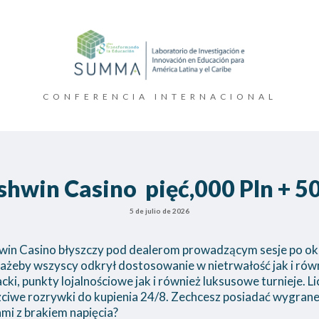
CONFERENCIA INTERNACIONAL
hwin Casino ️ pięć,000 Pln + 5
5 de julio de 2026
hwin Casino błyszczy pod dealerom prowadzącym sesje po o
, ażeby wszyscy odkrył dostosowanie w nietrwałość jak i ró
ki, punkty lojalnościowe jak i również luksusowe turnieje. 
ciwe rozrywki do kupienia 24/8. Zechcesz posiadać wygrane 
ami z brakiem napięcia?