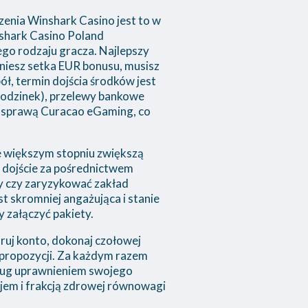
enia Winshark Casino jest to w
inshark Casino Poland
ego rodzaju gracza. Najlepszy
aniesz setka EUR bonusu, musisz
ł, termin dojścia środków jest
 godzinek), przelewy bankowe
 za sprawą Curacao eGaming, co
ze większym stopniu zwiększą
 dojście za pośrednictwem
ty czy zaryzykować zakład
t skromniej angażująca i stanie
 załączyć pakiety.
truj konto, dokonaj czołowej
 propozycji. Za każdym razem
edług uprawnieniem swojego
jem i frakcją zdrowej równowagi