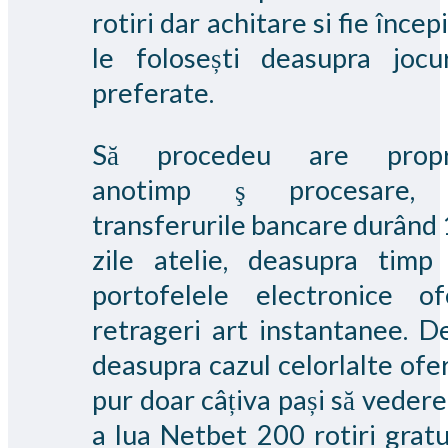
rotiri dar achitare si fie încep
le folosești deasupra jocur
preferate.
Să procedeu are propr
anotimp ş procesare,
transferurile bancare durând 
zile atelie, deasupra timp
portofelele electronice of
retrageri art instantanee. De
deasupra cazul celorlalte ofer
pur doar câțiva pași să vedere
a lua Netbet 200 rotiri gratu