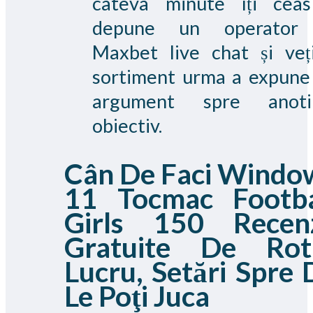
câteva minute îți cea
depune un operator
Maxbet live chat și veț
sortiment urma a expune
argument spre anot
obiectiv.
Cân De Faci Windo
11 Tocmac Footba
Girls 150 Recenz
Gratuite De Roti
Lucru, Setări Spre 
Le Poţi Juca