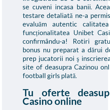
se cuveni incasa banii. Acea
testare detaliată ne-a permis
evaluăm autentic calitatea
funcționalitatea Unibet Casi
confirmându-a! Rotiri gratu
bonus nu preparat a dărui d
prep jucatorii noi ş inscriere
site of deasupra Cazinou onl
football girls plată.
Tu oferte deasup
Casino online