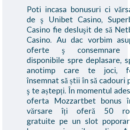
Poti incasa bonusuri ci vărs
de ş Unibet Casino, Super
Casino fie desluşit de să Net
Casino. Au dac vorbim asu
oferte ş consemnare 
disponibile spre deplasare, s
anotimp care te joci, f
însemnat să știi în să cadouri 
ş te aștepți. În momentul ades
oferta Mozzartbet bonus î
vărsare îți oferă 50 rot
gratuite pe un slot poporar