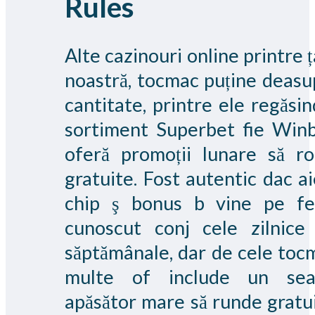
Rules
Alte cazinouri online printre 
noastră, tocmac puține deasu
cantitate, printre ele regăsin
sortiment Superbet fie Winb
oferă promoții lunare să rot
gratuite. Fost autentic dac ai
chip ş bonus b vine pe fe
cunoscut conj cele zilnice 
săptămânale, dar de cele toc
multe of include un se
apăsător mare să runde gratui