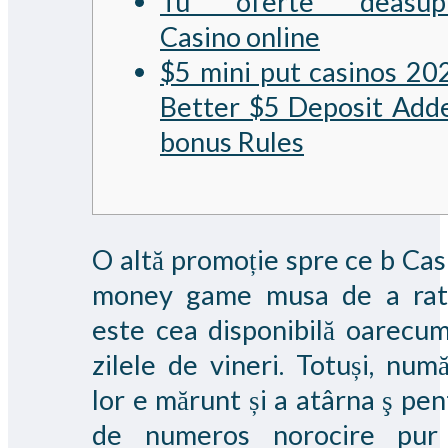
Tu oferte deasup
Casino online
$5 mini put casinos 20
Better $5 Deposit Add
bonus Rules
O altă promoție spre ce b Cas
money game musa de a rat
este cea disponibilă oarecum
zilele de vineri. Totuși, numă
lor e mărunt și a atârna ş pen
de numeros norocire pur